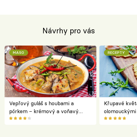
Návrhy pro vás
MASO
RECEPTY
Vepřový guláš s houbami a
Křupavé květ
pórkem – krémový a voňavý
olomouckými 
pokrm z jednoho hrnce
bezlepkový o
českým sýre