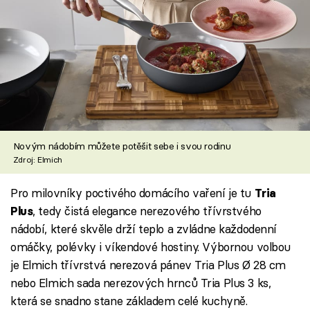
Novým nádobím můžete potěšit sebe i svou rodinu
Zdroj: Elmich
Pro milovníky poctivého domácího vaření je tu
Tria
, tedy čistá elegance nerezového třívrstvého
Plus
nádobí, které skvěle drží teplo a zvládne každodenní
omáčky, polévky i víkendové hostiny. Výbornou volbou
je Elmich třívrstvá nerezová pánev Tria Plus Ø 28 cm
nebo Elmich sada nerezových hrnců Tria Plus 3 ks,
která se snadno stane základem celé kuchyně.