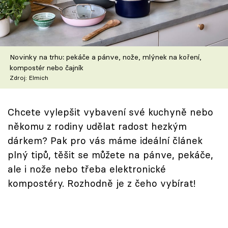
Škola vaření
Recepty z TV
Novinky na trhu: pekáče a pánve, nože, mlýnek na koření,
Speciál: Cuketa
kompostér nebo čajník
Zdroj: Elmich
Těhotnej kuchař
Sledujte prima+
Chcete vylepšit vybavení své kuchyně nebo
někomu z rodiny udělat radost hezkým
dárkem? Pak pro vás máme ideální článek
Přihlášení
plný tipů, těšit se můžete na pánve, pekáče,
ale i nože nebo třeba elektronické
Sledujte nás
kompostéry. Rozhodně je z čeho vybírat!