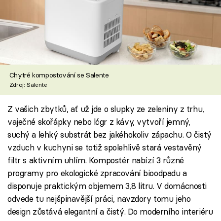
Chytré kompostování se Salente
Zdroj: Salente
Z vašich zbytků, ať už jde o slupky ze zeleniny z trhu,
vaječné skořápky nebo lógr z kávy, vytvoří jemný,
suchý a lehký substrát bez jakéhokoliv zápachu. O čistý
vzduch v kuchyni se totiž spolehlivě stará vestavěný
filtr s aktivním uhlím. Kompostér nabízí 3 různé
programy pro ekologické zpracování bioodpadu a
disponuje praktickým objemem 3,8 litru. V domácnosti
odvede tu nejšpinavější práci, navzdory tomu jeho
design zůstává elegantní a čistý. Do moderního interiéru