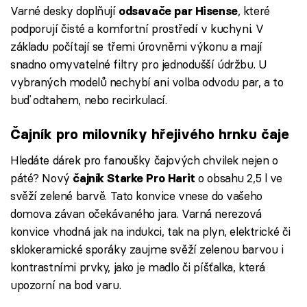
Varné desky doplňují
, které
odsavače par Hisense
podporují čisté a komfortní prostředí v kuchyni. V
základu počítají se třemi úrovněmi výkonu a mají
snadno omyvatelné filtry pro jednodušší údržbu. U
vybraných modelů nechybí ani volba odvodu par, a to
buď odtahem, nebo recirkulací.
Čajník pro milovníky hřejivého hrnku čaje
Hledáte dárek pro fanoušky čajových chvilek nejen o
páté? Nový
o obsahu 2,5 l ve
čajník Starke Pro Harit
svěží zelené barvě. Tato konvice vnese do vašeho
domova závan očekávaného jara. Varná nerezová
konvice vhodná jak na indukci, tak na plyn, elektrické či
sklokeramické sporáky zaujme svěží zelenou barvou i
kontrastními prvky, jako je madlo či píšťalka, která
upozorní na bod varu.