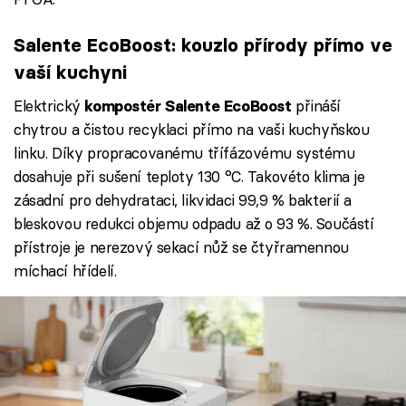
Salente EcoBoost: kouzlo přírody přímo ve
vaší kuchyni
Elektrický
přináší
kompostér Salente EcoBoost
chytrou a čistou recyklaci přímo na vaši kuchyňskou
linku. Díky propracovanému třífázovému systému
dosahuje při sušení teploty 130 °C. Takovéto klima je
zásadní pro dehydrataci, likvidaci 99,9 % bakterií a
bleskovou redukci objemu odpadu až o 93 %. Součástí
přístroje je nerezový sekací nůž se čtyřramennou
míchací hřídelí.