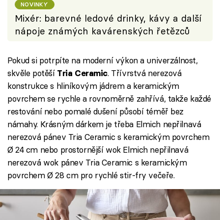
NOVINKY
Mixér: barevné ledové drinky, kávy a další
nápoje známých kavárenských řetězců
Pokud si potrpíte na moderní výkon a univerzálnost,
skvěle potěší
. Třívrstvá nerezová
Tria Ceramic
konstrukce s hliníkovým jádrem a keramickým
povrchem se rychle a rovnoměrně zahřívá, takže každé
restování nebo pomalé dušení působí téměř bez
námahy. Krásným dárkem je třeba Elmich nepřilnavá
nerezová pánev Tria Ceramic s keramickým povrchem
Ø 24 cm nebo prostornější wok Elmich nepřilnavá
nerezová wok pánev Tria Ceramic s keramickým
povrchem Ø 28 cm pro rychlé stir-fry večeře.