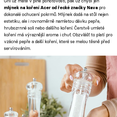
Gril už máte v plné pohotovosti, pak už chybí jen
pro
mlýnek na koření Acer od řecké značky Nava
dokonalé ochucení pokrmů. Mlýnek dodá na stůl nejen
estetiku, ale i rovnoměrně namletou dávku pepře,
hrubozrnné soli nebo dalšího koření. Čerstvě umleté
koření má výraznější aroma i chuť. Obzvlášť to platí pro
vzácné pepře a další koření, které se melou těsně před
servírováním.