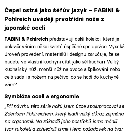
Čepel ostrá jako šéfův jazyk – FABINI &
Pohlreich uvádějí prvotřídní nože z
japonské oceli
představují další kolekci, která je
FABINI & Pohlreich
pokračováním několikaleté úspěšné spolupráce. Vysoká
úroveň provedení, materiálů i designu zaručuje, že se
budete ve vlastní kuchyni cítit jako šéfkuchaři. Velký
kuchařský nůž, menší nůž na ovoce a špikování nebo
celá sada i s nožem na pečivo, co se hodí do kuchyně
vám?
Symbióza oceli a ergonomie
„Při návrhu této série nožů jsem úzce spolupracoval se
Zdeňkem Pohlreichem, který kladl velký důraz zejména
na ergonomii. Na základě jeho postřehů jsme měnili
tvar rukojeti a zohlednili jsme i jeho požadavek na tvar