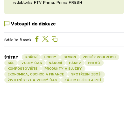
redaktorka FTV Prima, Prima FRESH
Vstoupit do diskuze
Sdílejte článek
ŠTÍTKY
KOŘENÍ
HOBBY
DESIGN
ZDENĚK POHLREICH
SŮL
VOLNÝ ČAS
NÁDOBÍ
PÁNEV
PEKÁČ
KOMPOSTOVIŠTĚ
PRODUKTY A SLUŽBY
EKONOMIKA, OBCHOD A FINANCE
SPOTŘEBNÍ ZBOŽÍ
ŽIVOTNÍ STYL A VOLNÝ ČAS
ZÁJEM O JÍDLO A PITÍ