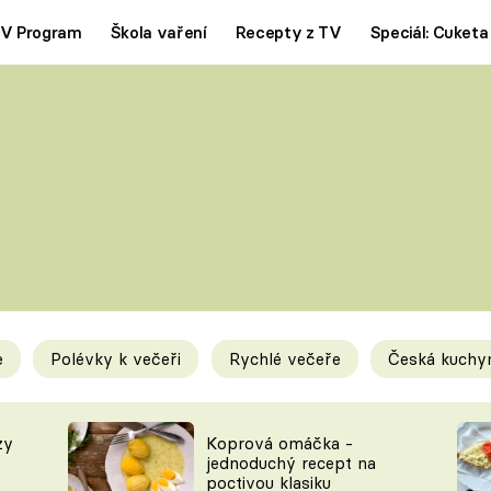
V Program
Škola vaření
Recepty z TV
Speciál: Cuketa
Polévky
Saláty
ČESKÁ KLASIKA
TĚSTOVIN
SILNÉ VÝVARY
SLADKÉ
KRÉMOVÉ
BEZMASÁ J
e
Polévky k večeři
Rychlé večeře
Česká kuchy
y
Tipy a triky
Novink
zy
Koprová omáčka -
jednoduchý recept na
poctivou klasiku
KAM ZA JÍDLEM
BLOG