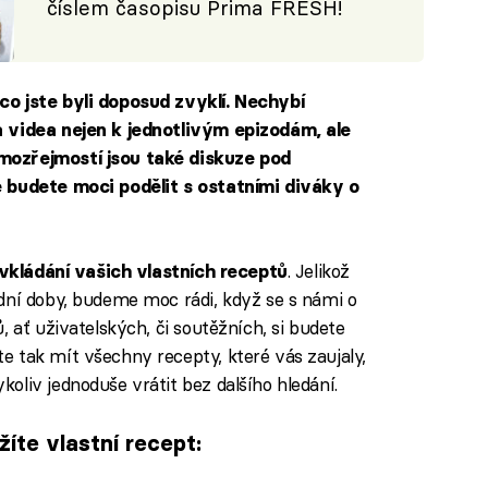
číslem časopisu Prima FRESH!
 co jste byli doposud zvyklí. Nechybí
a videa nejen k jednotlivým epizodám, ale
mozřejmostí jsou také
diskuze
pod
e budete moci podělit s ostatními diváky o
. Jelikož
vkládání vašich vlastních receptů
dní doby, budeme moc rádi, když se s námi o
, ať uživatelských, či soutěžních, si budete
te tak mít všechny recepty, které vás zaujaly,
oliv jednoduše vrátit bez dalšího hledání.
íte vlastní recept: