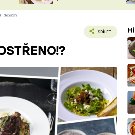
ŠÉFREDAK
VYCHYTÁVKY
í
Novinky
SOUTĚŽ FR
NA NÁKUPECH
ČASOPIS
Hi
SDÍLET
OSTŘENO!?