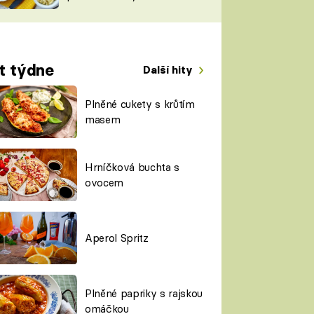
TORKY
ESH
t týdne
Další hity
Plněné cukety s krůtím
masem
Hrníčková buchta s
ovocem
Aperol Spritz
Plněné papriky s rajskou
omáčkou