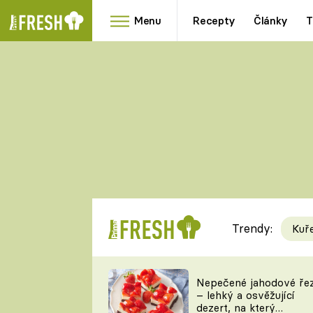
Menu
Recepty
Články
T
Oblíbené
Přílohy
recepty
HRANOLKY
HOUBY
KNEDLÍKY
DÝNĚ
KAŠE
RYCHLOVKY
Trendy:
Kuř
Populární
Videorecept
Nepečené jahodové ře
– lehký a osvěžující
kuchaři
dezert, na který
TEĎ VAŘÍ ŠÉF!