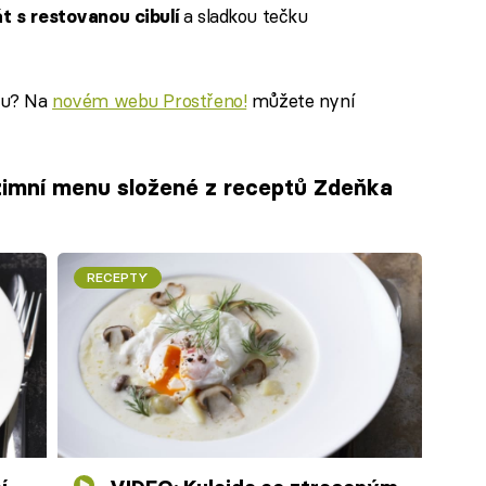
a sladkou tečku
át s restovanou cibulí
enu? Na
novém webu Prostřeno!
můžete nyní
dzimní menu složené z receptů Zdeňka
RECEPTY