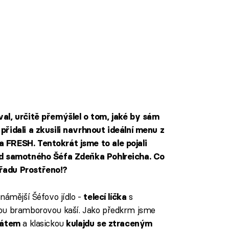
val, určitě přemýšlel o tom, jaké by sám
přidali a zkusili navrhnout ideální menu z
 FRESH. Tentokrát jsme to ale pojali
 od samotného Šéfa Zdeňka Pohlreicha. Co
řadu Prostřeno!?
námější Šéfovo jídlo -
s
telecí líčka
nou bramborovou kaší. Jako předkrm jsme
a klasickou
látem
kulajdu se ztraceným