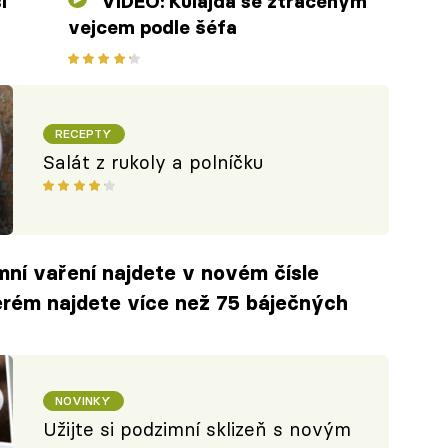
í
VIDEO: Kulajda se ztraceným
vejcem podle šéfa
RECEPTY
Salát z rukoly a polníčku
imní vaření najdete v novém čísle
erém najdete více než 75 báječných
NOVINKY
Užijte si podzimní sklizeň s novým