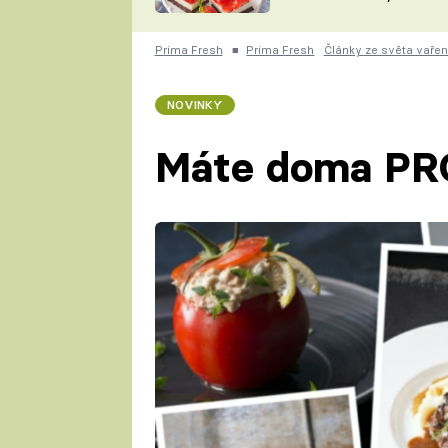
nepotřebujete troubu
ZDENĚK
ČESKO NA TALÍŘI
POHLREICH
Prima Fresh
■
Prima Fresh
Články ze světa vařen
KAROLÍNA,
JAROSLAV SAPÍK
DOMÁCÍ
NOVINKY
KUCHAŘKA
KAROLÍNA
KAMBERSKÁ
Máte doma PR