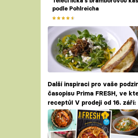
Telecí líčka s bramborovou kaš
podle Pohlreicha
Další inspiraci pro vaše podz
časopisu Prima FRESH, ve kt
receptů! V prodeji od 16. září: