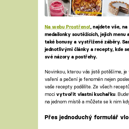
Na webu Prostřeno!
, najdete vše, na
medailonky soutěžících, jejich menu 
také
bonusy
a vystřižené záběry. Sa
jednotlivými články a recepty, kde s
své názory a postřehy.
Novinkou, kterou vás jistě potěšíme, je
vaření a pečení je fenomén nejen posle
vaše recepty podělíte. Ze všech receptů
moci
. Bude
vytvořit vlastní kuchařku
na jednom místě a můžete se k nim kdyk
Přes jednoduchý formulář vlož