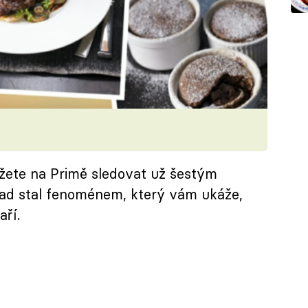
ůžete na Primě sledovat už šestým
řad stal fenoménem, který vám ukáže,
aří.