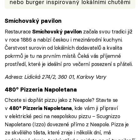
nebo burger inspirovaný lokálními chutěmi
Smíchovský pavilon
Restaurace
začala svou tradici již
Smíchovský pavilon
v roce 1886 a nabízí českou i mezinárodní kuchyni.
Čerstvost surovin od lokálních dodavatelů a kvalita
pokrmů je tu na prvním místě. Čeká vás příjemné
prostředí, které je ideální pro večerní posezení s přáteli.
Adresa: Lidická 274/2, 360 01, Karlovy Vary
480° Pizzeria Napoletana
Chcete si dopřát pizzu jako z Neapole? Stavte se
v
, kde vám ji připraví
480° Pizzeria Napoletana
v elektrické peci na neapolskou pizzu – Scugnizzo
Napoletano (Izzo) dovezené přímo z Neapole. Pizza je
ze skvělého těsta, které zraje i několik dní, má