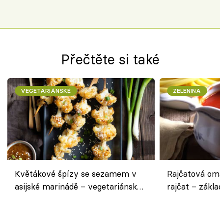
Přečtěte si také
VEGETARIÁNSKÉ
ZELENINA
Květákové špízy se sezamem v
Rajčatová om
asijské marinádě – vegetariánská
rajčat – zákla
chuťovka z grilu