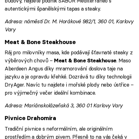
budovy, najdete podnik SABOR Mediterraneo s
autentickými španělskými tapas a steaky.
Adresa: náměstí Dr. M. Horákové 982/1, 360 01, Karlovy
Vary
Meat & Bone Steakhouse
Ráj pro milovníky masa, kde podávají šťavnaté steaky z
výběrových chovů –
. Maso
Meat & Bone Steakhouse
Aberdeen Angus díky mramorování doslova taje na
jazyku a je opravdu křehké. Dozrává tu díky technologii
DryAger. Navíc tu najdete i mořské plody nebo ústřice –
pro výjimečný večer ideální kombinace.
Adresa: Mariánskolázeňská 3, 360 01 Karlovy Vary
Pivnice Drahomíra
Tradiční pivnice
s neformálním, ale originálním
prostředím a dobrým pivem. Přesně to na vás čeká v