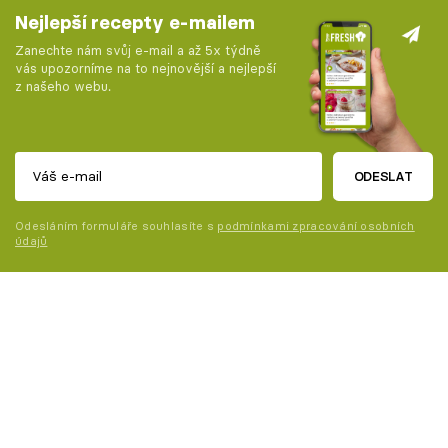
Nejlepší recepty e-mailem
Zanechte nám svůj e-mail a až 5x týdně
vás upozorníme na to nejnovější a nejlepší
z našeho webu.
ODESLAT
Odesláním formuláře souhlasíte s
podmínkami zpracování osobních
údajů