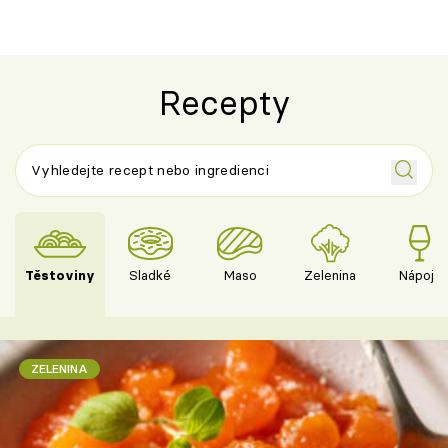
Recepty
Těstoviny
Sladké
Maso
Zelenina
Nápoje
ZELENINA