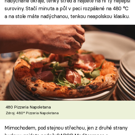
nadýchané okraje, tenký střed a najdete na ní ty nejlepší
suroviny. Stačí minuta a půl v peci rozpálené na 480 °C
a na stole máte nadýchanou, tenkou neapolskou klasiku.
480 Pizzeria Napoletana
Zdroj: 480° Pizzeria Napoletana
Mimochodem, pod stejnou střechou, jen z druhé strany