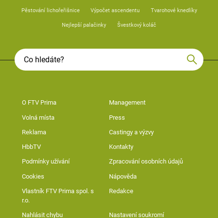
Pěstování lichořeřišnice
Výpočet ascendentu
Tvarohové knedlíky
Nejlepší palačinky
Švestkový koláč
O FTV Prima
Management
Volná místa
Press
Reklama
Castingy a výzvy
HbbTV
Kontakty
Podmínky užívání
Zpracování osobních údajů
Cookies
Nápověda
Vlastník FTV Prima spol. s
Redakce
r.o.
Nahlásit chybu
Nastavení soukromí