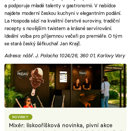
a podporuje mladé talenty v gastronomii. V nabídce
najdete moderní českou kuchyni v elegantním podání.
La Hospoda sází na kvalitní čerstvé suroviny, tradiční
recepty s novějším twistem a krásné servírování.
Ideální volba pro příjemnou večeři po premiéře. O tým
se stará český šéfkuchař Jan Krajč.
Adresa: nábř. J. Palacha 1024/26, 360 01, Karlovy Vary
NOVINKY
Mixér: lískooříšková novinka, pivní akce