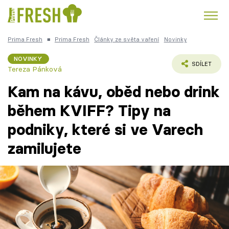
Prima Fresh
■
Prima Fresh
Články ze světa vaření
Novinky
Kuře
Polévky k večeři
Rychlé večeře
Trendy:
NOVINKY
SDÍLET
Tereza Pánková
Česká kuchyně
Čokoláda
Kam na kávu, oběd nebo drink
během KVIFF? Tipy na
podniky, které si ve Varech
Témata
zamilujete
Recepty
Články
TV Program