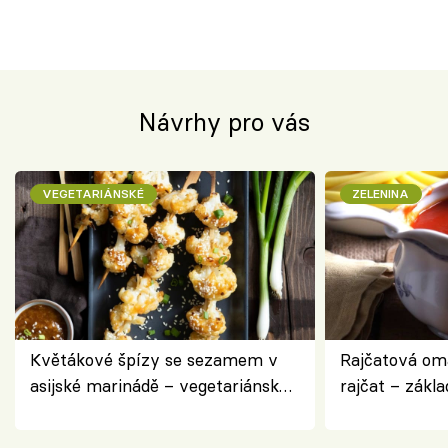
Návrhy pro vás
VEGETARIÁNSKÉ
ZELENINA
Květákové špízy se sezamem v
Rajčatová om
asijské marinádě – vegetariánská
rajčat – zákla
chuťovka z grilu