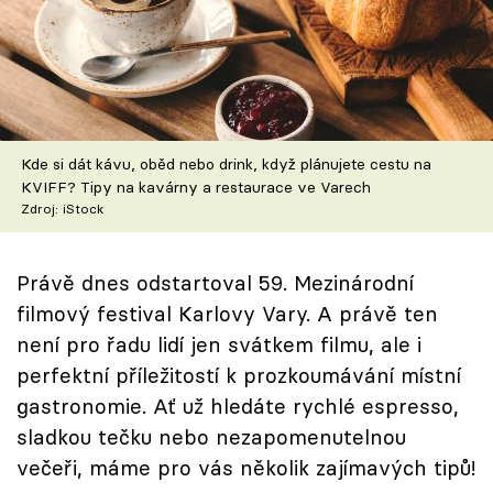
Škola vaření
Recepty z TV
Speciál: Cuketa
Kde si dát kávu, oběd nebo drink, když plánujete cestu na
Těhotnej kuchař
KVIFF? Tipy na kavárny a restaurace ve Varech
Zdroj: iStock
Sledujte prima+
Právě dnes odstartoval 59. Mezinárodní
Přihlášení
filmový festival Karlovy Vary. A právě ten
není pro řadu lidí jen svátkem filmu, ale i
perfektní příležitostí k prozkoumávání místní
Sledujte nás
gastronomie. Ať už hledáte rychlé espresso,
sladkou tečku nebo nezapomenutelnou
večeři, máme pro vás několik zajímavých tipů!