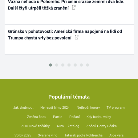
Vážná nehoda u Pohořelic: Při čelní srážce zemřeli dva lidé.
Další čtyři utrpěli těžká zranění
Grónsko v pohotovosti: Americká firma napojená na lidi od
Trumpa chystá vrty bez povolení
Populární témata
Jak zhubnout
Nejlepší filmy 2024
Nejlepší horory
TV program
Změna času
Partie
Počasí
Kdy budou volby
ZOO Nové začátky
Auto – katalog
7 pádů Honzy Dědka
Volby 2025
Svařené víno
Tatarák podle Pohlreicha
Aloe vera