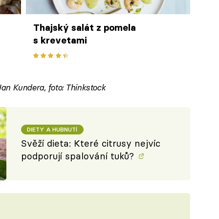
Thajský salát z pomela
s krevetami
an Kundera, foto: Thinkstock
DIETY A HUBNUTÍ
Svěží dieta: Které citrusy nejvíc
podporují spalování tuků?