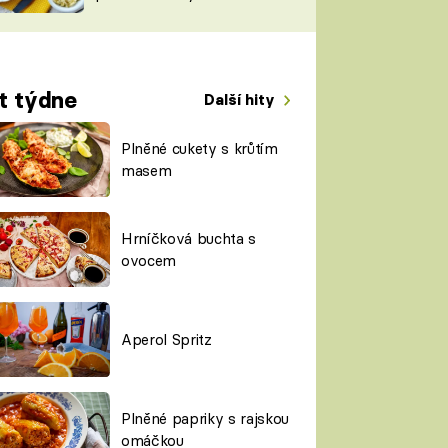
TORKY
ESH
t týdne
Další hity
Plněné cukety s krůtím
masem
Hrníčková buchta s
ovocem
Aperol Spritz
Plněné papriky s rajskou
omáčkou