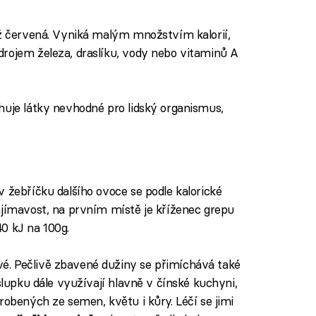
až červená. Vyniká malým množstvím kalorií,
rojem železa, draslíku, vody nebo vitaminů A
huje látky nevhodné pro lidský organismus,
iled to fetch
 v žebříčku dalšího ovoce se podle kalorické
ajímavost, na prvním místě je kříženec grepu
0 kJ na 100g.
. Pečlivě zbavené dužiny se přimíchává také
slupku dále využívají hlavně v čínské kuchyni,
robených ze semen, květu i kůry. Léčí se jimi