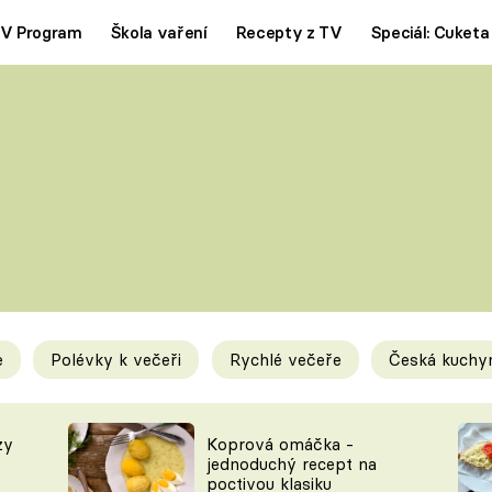
V Program
Škola vaření
Recepty z TV
Speciál: Cuketa
Polévky
Saláty
ČESKÁ KLASIKA
TĚSTOVIN
SILNÉ VÝVARY
SLADKÉ
KRÉMOVÉ
BEZMASÁ J
e
Polévky k večeři
Rychlé večeře
Česká kuchy
y
Tipy a triky
Novink
zy
Koprová omáčka -
jednoduchý recept na
poctivou klasiku
KAM ZA JÍDLEM
BLOG