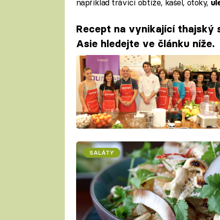
například trávící obtíže, kašel, otoky,
ul
Recept na vynikající thajský 
Asie hledejte ve článku níže.
SALÁTY