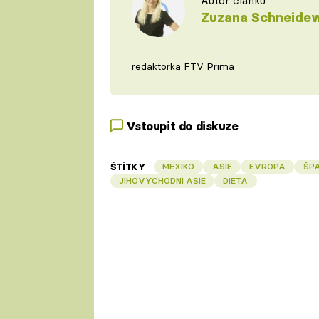
Autor článku
Zuzana Schneide
redaktorka FTV Prima
Vstoupit do diskuze
ŠTÍTKY
MEXIKO
ASIE
EVROPA
ŠP
JIHOVÝCHODNÍ ASIE
DIETA