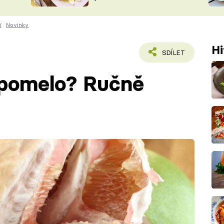
ŠÉFREDAK
VYCHYTÁVKY
í
Novinky
SOUTĚŽ FR
NA NÁKUPECH
ČASOPIS
Hi
SDÍLET
 pomelo? Ručně