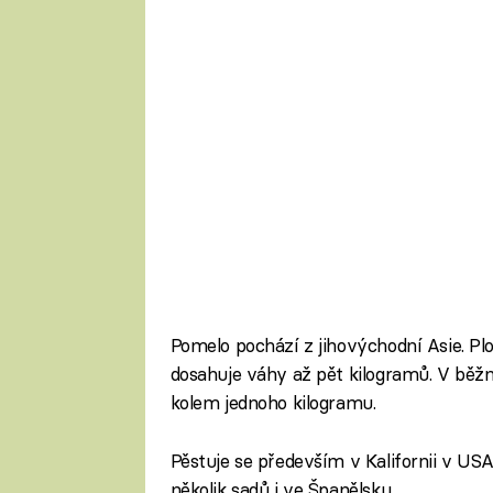
Pomelo pochází z jihovýchodní Asie. P
dosahuje váhy až pět kilogramů. V běžn
kolem jednoho kilogramu.
Pěstuje se především v Kalifornii v US
několik sadů i ve Španělsku.