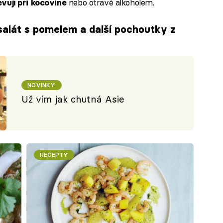
nebo otravě alkoholem.
evují při kocovině
salát s pomelem a další pochoutky z
NOVINKY
Už vím jak chutná Asie
RECEPTY