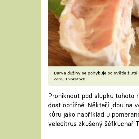
Barva dužiny se pohybuje od světle žluté
Zdroj: Thinkstock
Proniknout pod slupku tohoto n
dost obtížné. Někteří jdou na 
kůru jako například u pomeranč
velecitrus zkušený šéfkuchař T