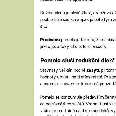
Dužina plodu je bledě žlutá, oranžová 
neobsahuje sodík, naopak je bohatým zd
a C.
pomela je také to, že neobsa
Předností
jakou jsou tuky, cholesterol a sodík.
Pomelo sluší redukční dietě
Fa
Šťavnatý velikán hodně
, přitom
zasytí
hodnoty umístil na třetím místě. Pro z
a pomela –- sweetie, které má pouze 14
Pomelo se konzumuje především čerstvé
do nejrůznějších salátů. Vrchní tlustou 
v čínské medicíně najdete řadu léků, vy