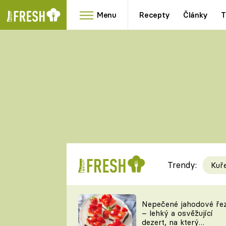
Menu
Recepty
Články
T
Oblíbené
Přílohy
recepty
HRANOLKY
HOUBY
KNEDLÍKY
DÝNĚ
KAŠE
RYCHLOVKY
Trendy:
Kuř
Populární
Videorecept
Nepečené jahodové ře
– lehký a osvěžující
kuchaři
dezert, na který
TEĎ VAŘÍ ŠÉF!