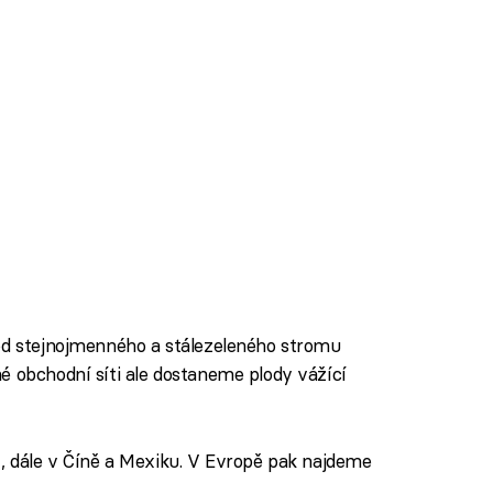
lod stejnojmenného a stálezeleného stromu
é obchodní síti ale dostaneme plody vážící
A, dále v Číně a Mexiku. V Evropě pak najdeme