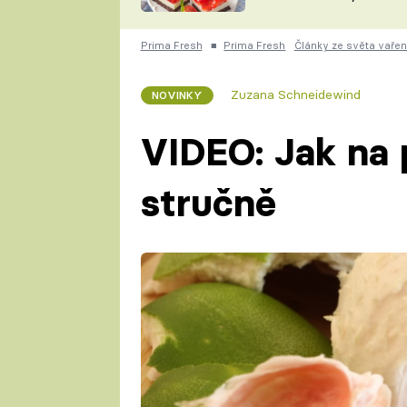
nepotřebujete troubu
ZDENĚK
ČESKO NA TALÍŘI
POHLREICH
Prima Fresh
■
Prima Fresh
Články ze světa vařen
KAROLÍNA,
JAROSLAV SAPÍK
DOMÁCÍ
Zuzana Schneidewind
NOVINKY
KUCHAŘKA
KAROLÍNA
KAMBERSKÁ
VIDEO: Jak na
stručně