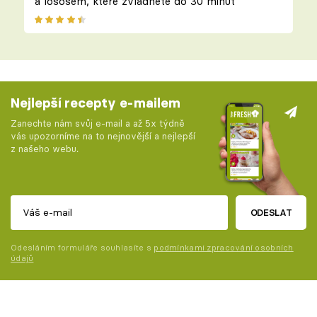
a lososem, které zvládnete do 30 minut
Nejlepší recepty e-mailem
Zanechte nám svůj e-mail a až 5x týdně
vás upozorníme na to nejnovější a nejlepší
z našeho webu.
ODESLAT
Odesláním formuláře souhlasíte s
podmínkami zpracování osobních
údajů