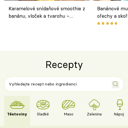
Karamelové snídaňové smoothie z
Banánové muf
banánu, vloček a tvarohu –
ořechy a skoř
snídaně do skleničky
Recepty
Těstoviny
Sladké
Maso
Zelenina
Nápoje