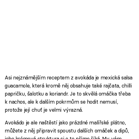
Asi nejznámějším receptem z avokáda je mexická salsa
guacamole, která kromě něj obsahuje také rajčata, chilli
papričku, šalotku a koriandr. Je to skvělá omáčka třeba
k nachos, ale k dalším pokrmům se hodit nemusí,
protože její chuť je velmi výrazná.
Avokádo je ale naštěstí jako prázdné malířské plátno,
můžete z něj připravit spoustu dalších omáček a dipů,
jeho krémová struktura si o to přímo říká. My vám