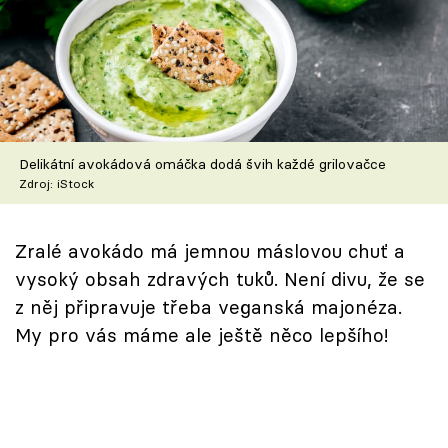
Škola vaření
Recepty z TV
Speciál: Cuketa
Delikátní avokádová omáčka dodá švih každé grilovačce
Těhotnej kuchař
Zdroj: iStock
Sledujte prima+
Zralé avokádo má jemnou máslovou chuť a
Přihlášení
vysoký obsah zdravých tuků. Není divu, že se
z něj připravuje třeba veganská majonéza.
My pro vás máme ale ještě něco lepšího!
Sledujte nás