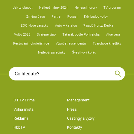
Jak zhubnout
Nejlepší filmy 2024
Nejlepší horory
TV program
Změna času
Partie
Počasí
Kdy budou volby
ZOO Nové začátky
Auto – katalog
7 pádů Honzy Dědka
Volby 2025
Svařené víno
Tatarák podle Pohlreicha
Aloe vera
Pěstování lichořeřišnice
Výpočet ascendentu
Tvarohové knedlíky
Nejlepší palačinky
Švestkový koláč
O FTV Prima
Management
Volná místa
Press
Reklama
Castingy a výzvy
HbbTV
Kontakty