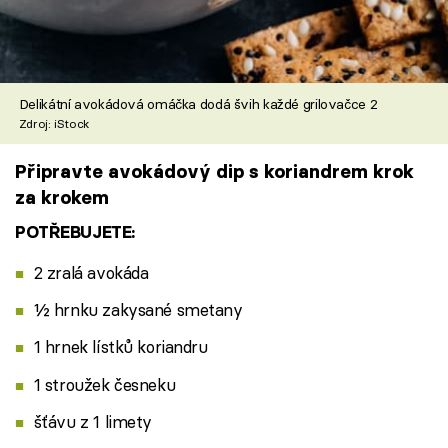
Delikátní avokádová omáčka dodá švih každé grilovačce 2
Zdroj: iStock
Připravte avokádový dip s koriandrem krok
za krokem
POTŘEBUJETE:
2 zralá avokáda
½ hrnku zakysané smetany
1 hrnek lístků koriandru
1 stroužek česneku
šťávu z 1 limety