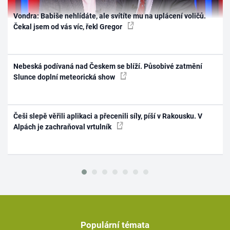
Vondra: Babiše nehlídáte, ale svítíte mu na uplácení voličů.
Čekal jsem od vás víc, řekl Gregor
Nebeská podívaná nad Českem se blíží. Působivé zatmění
Slunce doplní meteorická show
Češi slepě věřili aplikaci a přecenili síly, píší v Rakousku. V
Alpách je zachraňoval vrtulník
Populární témata