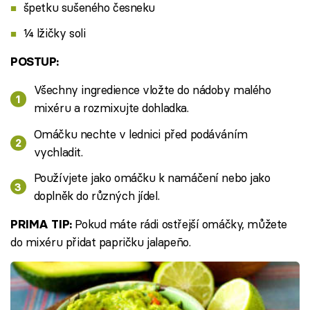
špetku sušeného česneku
¼ lžičky soli
POSTUP:
Všechny ingredience vložte do nádoby malého
mixéru a rozmixujte dohladka.
Omáčku nechte v lednici před podáváním
vychladit.
Používjete jako omáčku k namáčení nebo jako
doplněk do různých jídel.
Pokud máte rádi ostřejší omáčky, můžete
PRIMA TIP:
do mixéru přidat papričku jalapeño.