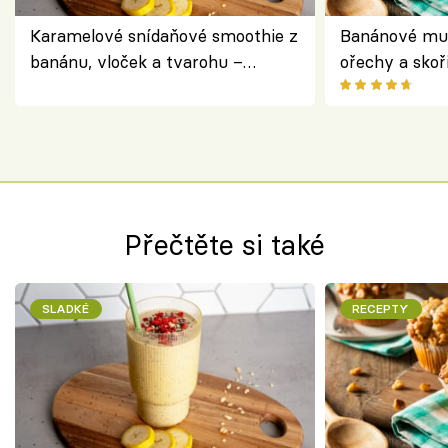
Karamelové snídaňové smoothie z
Banánové muf
banánu, vloček a tvarohu –
ořechy a skoř
snídaně do skleničky
Přečtěte si také
SLADKÉ
RECEPTY