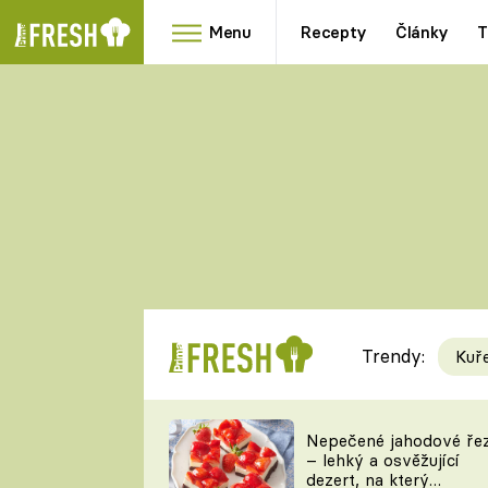
Menu
Recepty
Články
T
Oblíbené
Přílohy
recepty
HRANOLKY
HOUBY
KNEDLÍKY
DÝNĚ
KAŠE
RYCHLOVKY
Trendy:
Kuř
Populární
Videorecept
Nepečené jahodové ře
– lehký a osvěžující
kuchaři
dezert, na který
TEĎ VAŘÍ ŠÉF!