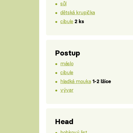
sůl
dětská krupička
cibule
2 ks
Postup
máslo
cibule
hladká mouka
1-2 lžíce
vývar
Head
bobkový list