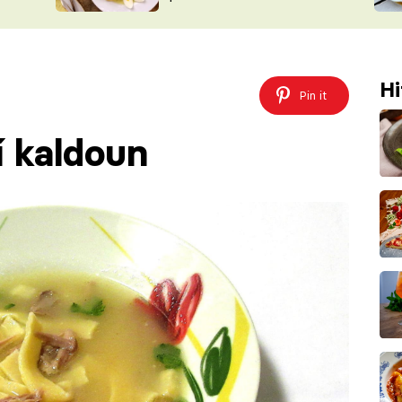
ŠÉFREDAK
VYCHYTÁVKY
SOUTĚŽ FR
NA NÁKUPECH
ČASOPIS
Hi
Pin it
í kaldoun