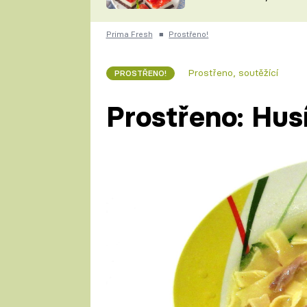
nepotřebujete troubu
ZDENĚK
ČESKO NA TALÍŘI
POHLREICH
Prima Fresh
■
Prostřeno!
KAROLÍNA,
JAROSLAV SAPÍK
DOMÁCÍ
Prostřeno, soutěžící
PROSTŘENO!
KUCHAŘKA
KAROLÍNA
KAMBERSKÁ
Prostřeno: Hus