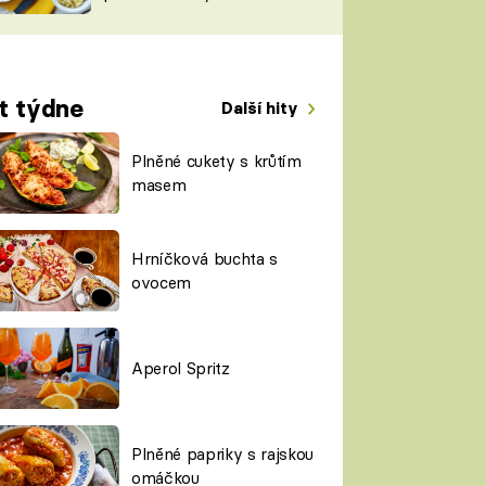
TORKY
ESH
t týdne
Další hity
Plněné cukety s krůtím
masem
Hrníčková buchta s
ovocem
Aperol Spritz
Plněné papriky s rajskou
omáčkou