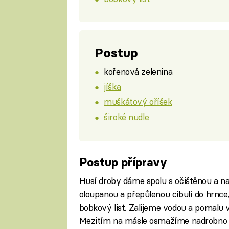
Postup
kořenová zelenina
jíška
muškátový oříšek
široké nudle
Postup přípravy
Husí droby dáme spolu s očištěnou a n
oloupanou a přepůlenou cibulí do hrnce
bobkový list. Zalijeme vodou a pomalu v
Mezitím na másle osmažíme nadrobno n