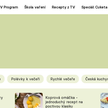
V Program
Škola vaření
Recepty z TV
Speciál: Cuketa
Polévky
Saláty
ČESKÁ KLASIKA
TĚSTOVIN
SILNÉ VÝVARY
SLADKÉ
KRÉMOVÉ
BEZMASÁ J
e
Polévky k večeři
Rychlé večeře
Česká kuchy
y
Tipy a triky
Novink
zy
Koprová omáčka -
jednoduchý recept na
poctivou klasiku
KAM ZA JÍDLEM
BLOG