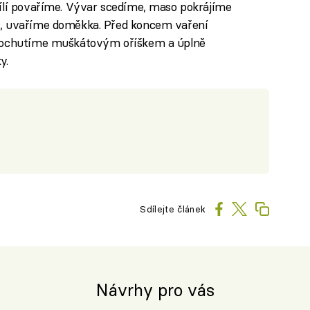
vílí povaříme. Vývar scedíme, maso pokrájíme
u, uvaříme doměkka. Před koncem vaření
 dochutíme muškátovým oříškem a úplně
y.
Sdílejte článek
Návrhy pro vás