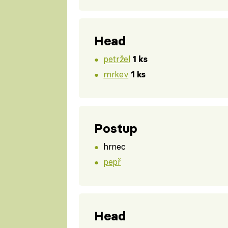
Head
petržel
1 ks
mrkev
1 ks
Postup
hrnec
pepř
Head