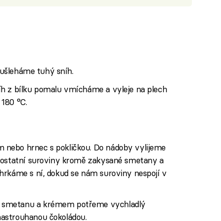
ů ušleháme tuhý sníh.
h z bílku pomalu vmícháme a vyleje na plech
180 °C.
nebo hrnec s pokličkou. Do nádoby vylijeme
e ostatní suroviny kromě zakysané smetany a
hrkáme s ní, dokud se nám suroviny nespojí v
 smetanu a krémem potřeme vychladlý
astrouhanou čokoládou.