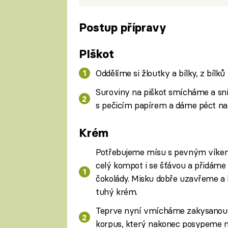
Postup přípravy
PIškot
Oddělíme si žloutky a bílky, z bílk
Suroviny na piškot smícháme a sní
s pečicím papírem a dáme péct na 
Krém
Potřebujeme mísu s pevným víkem 
celý kompot i se šťávou a přidám
čokolády. Misku dobře uzavřeme a 
tuhý krém.
Teprve nyní vmícháme zakysanou
korpus, který nakonec posypeme n