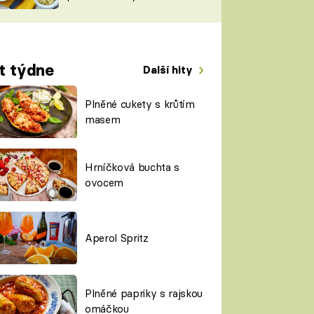
TORKY
ESH
t týdne
Další hity
Plněné cukety s krůtím
masem
Hrníčková buchta s
ovocem
Aperol Spritz
Plněné papriky s rajskou
omáčkou