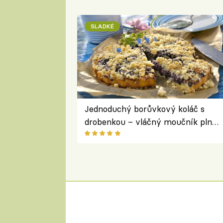
SLADKÉ
Jednoduchý borůvkový koláč s
drobenkou – vláčný moučník plný
ovoce