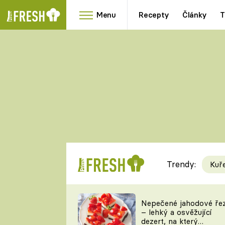
Menu
Recepty
Články
T
Oblíbené
Přílohy
recepty
HRANOLKY
HOUBY
KNEDLÍKY
DÝNĚ
KAŠE
RYCHLOVKY
Trendy:
Kuř
Populární
Videorecept
Nepečené jahodové ře
– lehký a osvěžující
kuchaři
dezert, na který
TEĎ VAŘÍ ŠÉF!