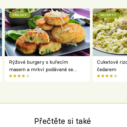
PŘÍLOHY
RECEPTY
Rýžové burgery s kuřecím
Cuketové rizo
masem a mrkví podávané se
čedarem
salátem – lehká a chutná večeře
Přečtěte si také