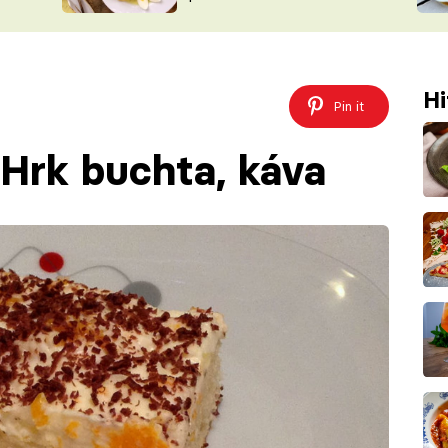
ŠÉFREDAK
VYCHYTÁVKY
SOUTĚŽ FR
NA NÁKUPECH
ČASOPIS
Hi
Pin it
 Hrk buchta, káva