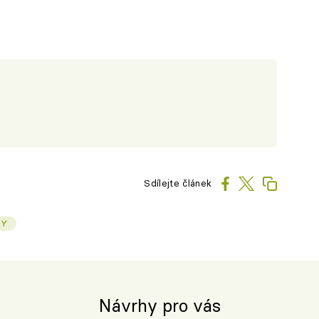
Sdílejte článek
KY
Návrhy pro vás