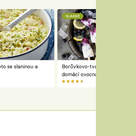
SLADKÉ
to se slaninou a
Borůvkovo-tvarohové nanuky 
domácí ovocná zmrzlina na dř