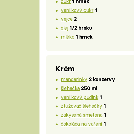
cukr
1 hrnek
vanilkový cukr
1
vejce
2
olej
1/2 hrnku
mléko
1 hrnek
Krém
mandarinky
2 konzervy
šlehačka
250 ml
vanilkový pudink
1
ztužovač šlehačky
1
zakysaná smetana
1
čokoláda na vaření
1