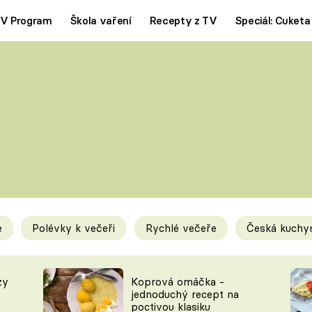
V Program
Škola vaření
Recepty z TV
Speciál: Cuketa
Polévky
Saláty
ČESKÁ KLASIKA
TĚSTOVIN
SILNÉ VÝVARY
SLADKÉ
KRÉMOVÉ
BEZMASÁ J
e
Polévky k večeři
Rychlé večeře
Česká kuchy
y
Tipy a triky
Novink
zy
Koprová omáčka -
jednoduchý recept na
poctivou klasiku
KAM ZA JÍDLEM
BLOG