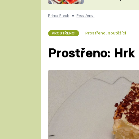
nepotřebujete troubu
ZDENĚK
ČESKO NA TALÍŘI
POHLREICH
Prima Fresh
■
Prostřeno!
KAROLÍNA,
JAROSLAV SAPÍK
DOMÁCÍ
Prostřeno, soutěžící
PROSTŘENO!
KUCHAŘKA
KAROLÍNA
KAMBERSKÁ
Prostřeno: Hrk