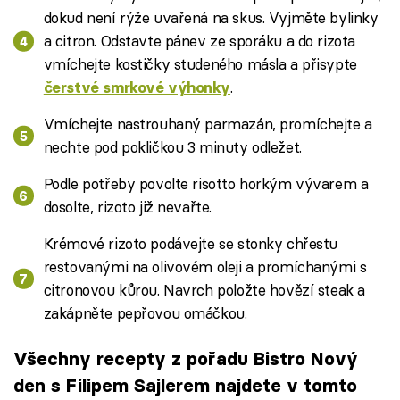
dokud není rýže uvařená na skus. Vyjměte bylinky
a citron. Odstavte pánev ze sporáku a do rizota
vmíchejte kostičky studeného másla a přisypte
.
čerstvé smrkové výhonky
Vmíchejte nastrouhaný parmazán, promíchejte a
nechte pod pokličkou 3 minuty odležet.
Podle potřeby povolte risotto horkým vývarem a
dosolte, rizoto již nevařte.
Krémové rizoto podávejte se stonky chřestu
restovanými na olivovém oleji a promíchanými s
citronovou kůrou. Navrch položte hovězí steak a
zakápněte pepřovou omáčkou.
Všechny recepty z pořadu Bistro Nový
den s Filipem Sajlerem najdete v tomto