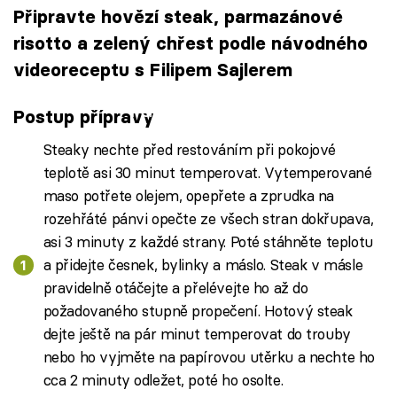
Připravte hovězí steak, parmazánové
risotto a zelený chřest podle návodného
videoreceptu s Filipem Sajlerem
Failed to fetch
Postup přípravy
Steaky nechte před restováním při pokojové
teplotě asi 30 minut temperovat. Vytemperované
maso potřete olejem, opepřete a zprudka na
rozehřáté pánvi opečte ze všech stran dokřupava,
asi 3 minuty z každé strany. Poté stáhněte teplotu
a přidejte česnek, bylinky a máslo. Steak v másle
pravidelně otáčejte a přelévejte ho až do
požadovaného stupně propečení. Hotový steak
dejte ještě na pár minut temperovat do trouby
nebo ho vyjměte na papírovou utěrku a nechte ho
cca 2 minuty odležet, poté ho osolte.