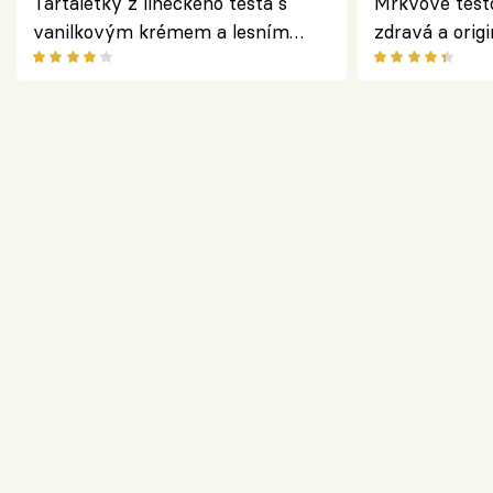
Tartaletky z lineckého těsta s
Mrkvové těst
vanilkovým krémem a lesním
zdravá a origi
ovocem podle Bread Society
klasiky