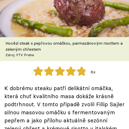
Škola vaření
Recepty z TV
Speciál: Cuketa
Hovězí steak s pepřovou omáčkou, parmazánovým risottem a
Těhotnej kuchař
zeleným chřestem
Zdroj: FTV Praha
Sledujte prima+
6x
Přihlášení
K dobrému steaku patří delikátní omáčka,
která chuť kvalitního masa dokáže krásně
Sledujte nás
podtrhnout. V tomto případě zvolil Fillip Sajler
silnou masovou omáčku s fermentovaným
pepřem a jako přílohu aktuálně sezónní
zelený chřest a krémové risotto v italském