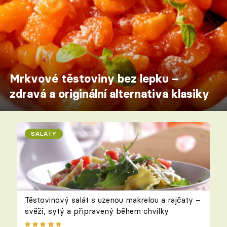
Mrkvové těstoviny bez lepku –
zdravá a originální alternativa klasiky
SALÁTY
Těstovinový salát s uzenou makrelou a rajčaty –
svěží, sytý a připravený během chvilky