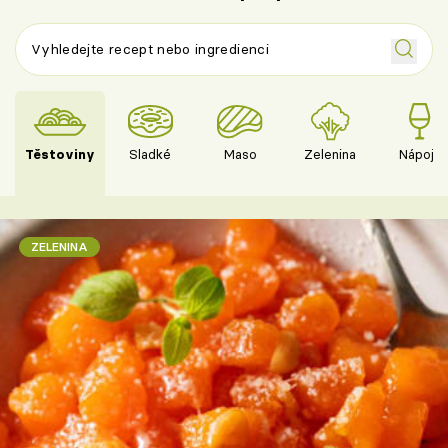
Těstoviny
Sladké
Maso
Zelenina
Nápoje
ZELENINA