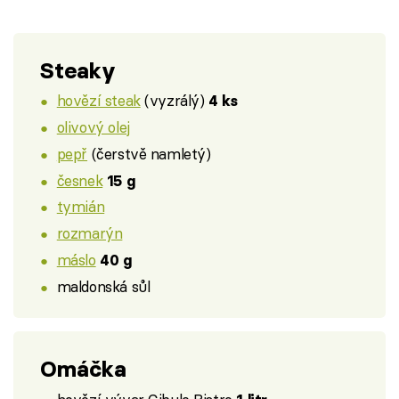
Steaky
hovězí steak
(vyzrálý)
4 ks
olivový olej
pepř
(čerstvě namletý)
česnek
15 g
tymián
rozmarýn
máslo
40 g
maldonská sůl
Omáčka