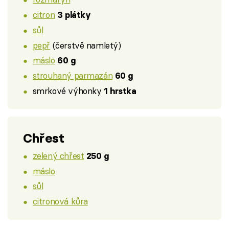
citron
3 plátky
sůl
pepř
(čerstvě namletý)
máslo
60 g
strouhaný parmazán
60 g
smrkové výhonky
1 hrstka
Chřest
zelený chřest
250 g
máslo
sůl
citronová kůra