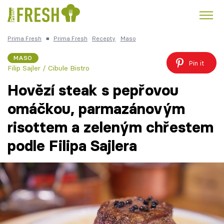
Prima Fresh
■
Prima Fresh
Recepty
Maso
Kuře
Polévky k večeři
Rychlé večeře
Trendy:
MASO
Pin it
Filip Sajler / Cibule Bistro
Česká kuchyně
Čokoláda
Hovězí steak s pepřovou
omáčkou, parmazánovým
risottem a zeleným chřestem
Témata
podle Filipa Sajlera
Recepty
Články
TV Program