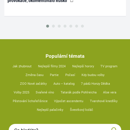
provokace, okomentovalo Rusko
Populární témata
Jak zhubnout
Nejlepší filmy 2024
Nejlepší horory
TV program
Změna času
Partie
Počasí
Kdy budou volby
ZOO Nové začátky
Auto – katalog
7 pádů Honzy Dědka
Volby 2025
Svařené víno
Tatarák podle Pohlreicha
Aloe vera
Pěstování lichořeřišnice
Výpočet ascendentu
Tvarohové knedlíky
Nejlepší palačinky
Švestkový koláč