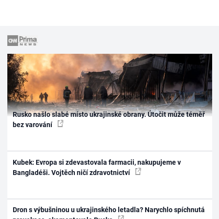
Rusko našlo slabé místo ukrajinské obrany. Útočit může téměř
bez varování
Kubek: Evropa si zdevastovala farmacii, nakupujeme v
Bangladéši. Vojtěch ničí zdravotnictví
Dron s výbušninou u ukrajinského letadla? Narychlo spíchnutá