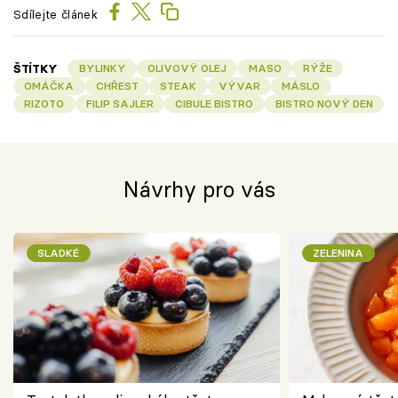
Sdílejte článek
ŠTÍTKY
BYLINKY
OLIVOVÝ OLEJ
MASO
RÝŽE
OMÁČKA
CHŘEST
STEAK
VÝVAR
MÁSLO
RIZOTO
FILIP SAJLER
CIBULE BISTRO
BISTRO NOVÝ DEN
Návrhy pro vás
SLADKÉ
ZELENINA