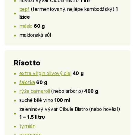
hovězí vývar Cibule Bistro
1 litr
pepř
(fermentovaný, nejlépe kambodžský)
1
lžíce
máslo
60 g
maldonská sůl
Risotto
extra virgin olivový olej
40 g
šalotka
60 g
rýže carnaroli
(nebo arborio)
400 g
suché bílé víno
100 ml
zeleninový vývar Cibule Bistro (nebo hovězí)
1 – 1,5 litru
tymián
rozmarýn