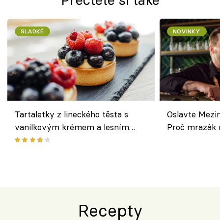
SLADKÉ
NOVINKY
Tartaletky z lineckého těsta s
Oslavte Mezin
vanilkovým krémem a lesním
Proč mrazák n
ovocem podle Bread Society
horku vsadit 
Recepty