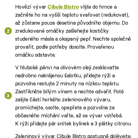
Hovězí vývar
vlijte do hrnce a
Cibule Bistro
začněte ho na vyšší teplotu svařovat (redukovat),
až zůstane pouze desetina původního objemu. Do
zredukované omáčky zašlehejte kostičky
studeného másla a okapaný pepř. Nechte společně
provařit, podle potřeby dosolte. Provařenou
omáčku odstavte.
V hluboké pánvi na olivovém oleji zesklovaťte
nadrobno nakrájenou šalotku, přidejte rýži a
pozvolna restujte 2 minuty na nízkou teplotu.
Zastříkněte bílým vínem a nechte odvařit. Poté
zalijte částí horkého zeleninového vývaru,
promíchejte, osolte, opepřete a pozvolna za
občasného míchání vařte, až se vývar vstřebá.
K rýži přidejte pár snítek bylinek a 3 plátky citronu.
Zeleninový vývar Cibule Bistro postupně dolévejte,