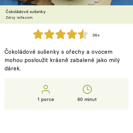
Škola vaření
Čokoládové sušenky
Zdroj: isifa.com
Recepty z TV
Speciál: Cuketa
36x
Těhotnej kuchař
Čokoládové sušenky s ořechy a ovocem
mohou posloužit krásně zabalené jako milý
Sledujte prima+
dárek.
Přihlášení
1 porce
60 minut
Sledujte nás