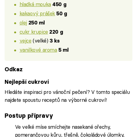
hladká mouka
450 g
kakaový prášek
50 g
olej
250 ml
cukr krupice
220 g
vejce
(velké)
3 ks
vanilkové aroma
5 ml
Odkaz
Nejlepší cukroví
Hledáte inspiraci pro vánoční pečení? V tomto speciálu
najdete spoustu receptů na výborné cukroví!
Postup přípravy
Ve velké míse smíchejte nasekané ořechy,
pomerančovou kůru, třešně, čokoládové úlomky,