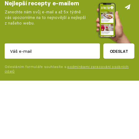
Nejlepší recepty e-mailem
Zanechte nám svůj e-mail a až 5x týdně
vás upozorníme na to nejnovější a nejlepší
z našeho webu.
ODESLAT
Odesláním formuláře souhlasíte s
podmínkami zpracování osobních
údajů