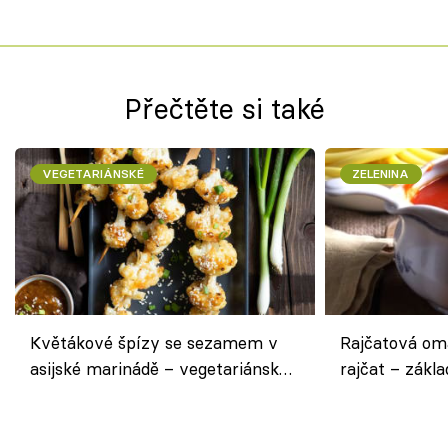
Přečtěte si také
VEGETARIÁNSKÉ
ZELENINA
Květákové špízy se sezamem v
Rajčatová om
asijské marinádě – vegetariánská
rajčat – zákla
chuťovka z grilu