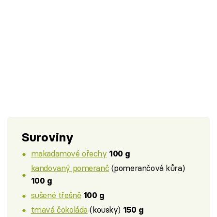
Suroviny
makadamové ořechy
100 g
kandovaný pomeranč
(pomerančová kůra)
100 g
sušené třešně
100 g
tmavá čokoláda
(kousky)
150 g