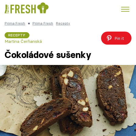
Prima Fresh
■
Prima Fresh
Recepty
Kuře
Polévky k večeři
Rychlé večeře
Trendy:
RECEPTY
Pin it
Martina Čerňanská
Česká kuchyně
Čokoláda
Čokoládové sušenky
Témata
Recepty
Články
TV Program