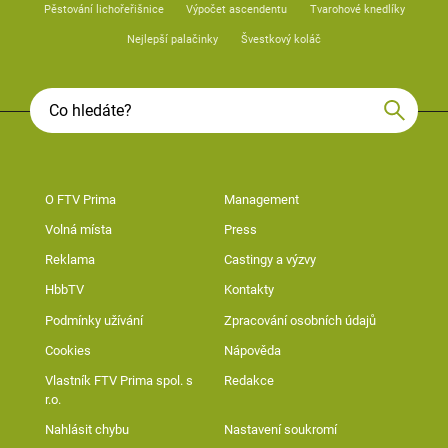
Pěstování lichořeřišnice
Výpočet ascendentu
Tvarohové knedlíky
Nejlepší palačinky
Švestkový koláč
O FTV Prima
Management
Volná místa
Press
Reklama
Castingy a výzvy
HbbTV
Kontakty
Podmínky užívání
Zpracování osobních údajů
Cookies
Nápověda
Vlastník FTV Prima spol. s
Redakce
r.o.
Nahlásit chybu
Nastavení soukromí