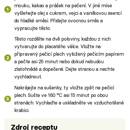
mouku, kakao a prášek na pečení. V jiné míse
vyšlehejte olej s cukrem, vejci a vanilkovou esencí
do hladké směsi. Přidejte ovocnou směs a
vypracujte těsto.
Těsto rozdělte na dvě poloviny, každou z nich
vytvarujte do placatého válce. Vložte na
připravený pečicí plech vyložený pečicím papírem
a pečte asi 25 minut nebo dokud nebudou
zlatohnědé a dopečené. Dejte stranou a nechte
vychladnout.
Nakrájejte na sušenky, ty vložte zpět na pečicí
plech. Sušte ve 160 °C asi 15 minut po obou
stranách. Vychlaďte a uskladněte ve vzduchotěsné
krabici.
Zdroj receptu