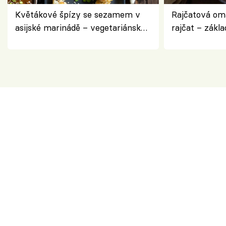
Květákové špízy se sezamem v
Rajčatová om
asijské marinádě – vegetariánská
rajčat – zákla
chuťovka z grilu