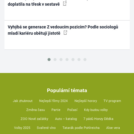
doplatila na třesk v sestavě
Vyhýbá se generace Z vedoucím pozicím? Podle sociologů
mladí kariéru obětují jistotě
Populární témata
Jak zhubnout
Nejlepší filmy 2024
Nejlepší horory
TV program
Změna času
Partie
Počasí
Kdy budou volby
ZOO Nové začátky
Auto – katalog
7 pádů Honzy Dědka
Volby 2025
Svařené víno
Tatarák podle Pohlreicha
Aloe vera