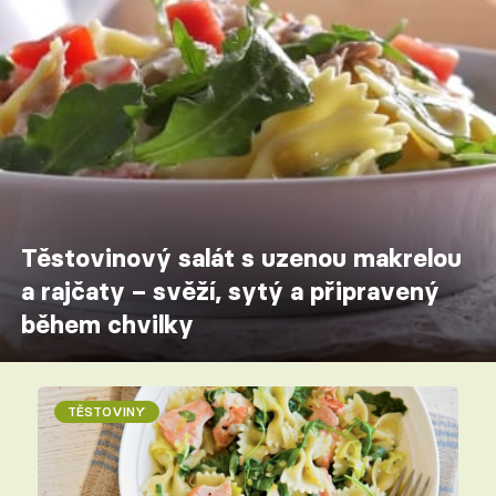
Těstovinový salát s uzenou makrelou
a rajčaty – svěží, sytý a připravený
během chvilky
TĚSTOVINY