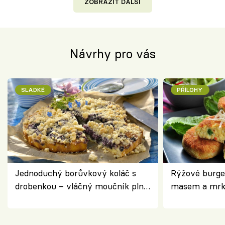
ZOBRAZIT DALŠÍ
Návrhy pro vás
SLADKÉ
PŘÍLOHY
Jednoduchý borůvkový koláč s
Rýžové burge
drobenkou – vláčný moučník plný
masem a mrk
ovoce
salátem – leh