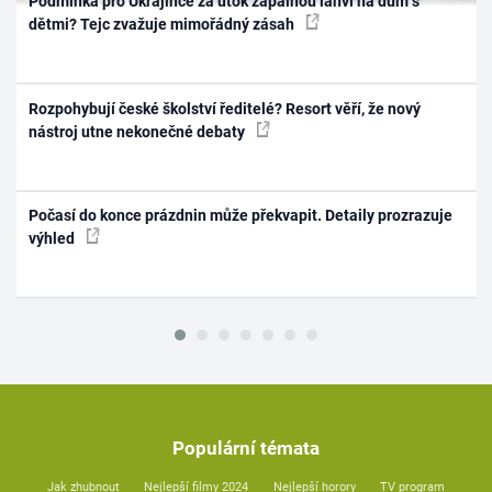
Podmínka pro Ukrajince za útok zápalnou lahví na dům s
dětmi? Tejc zvažuje mimořádný zásah
Rozpohybují české školství ředitelé? Resort věří, že nový
nástroj utne nekonečné debaty
Počasí do konce prázdnin může překvapit. Detaily prozrazuje
výhled
Populární témata
Jak zhubnout
Nejlepší filmy 2024
Nejlepší horory
TV program