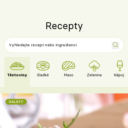
Recepty
Těstoviny
Sladké
Maso
Zelenina
Nápoje
SALÁTY