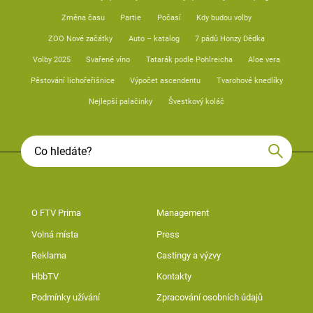
Změna času
Partie
Počasí
Kdy budou volby
ZOO Nové začátky
Auto – katalog
7 pádů Honzy Dědka
Volby 2025
Svařené víno
Tatarák podle Pohlreicha
Aloe vera
Pěstování lichořeřišnice
Výpočet ascendentu
Tvarohové knedlíky
Nejlepší palačinky
Švestkový koláč
O FTV Prima
Management
Volná místa
Press
Reklama
Castingy a výzvy
HbbTV
Kontakty
Podmínky užívání
Zpracování osobních údajů