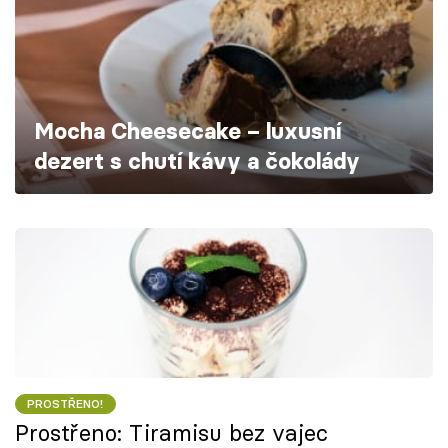
Škola vaření
Recepty z TV
Speciál: Cuketa
Mocha Cheesecake – luxusní
dezert s chutí kávy a čokolády
Těhotnej kuchař
Sledujte prima+
Přihlášení
Sledujte nás
PROSTŘENO!
Prostřeno: Tiramisu bez vajec