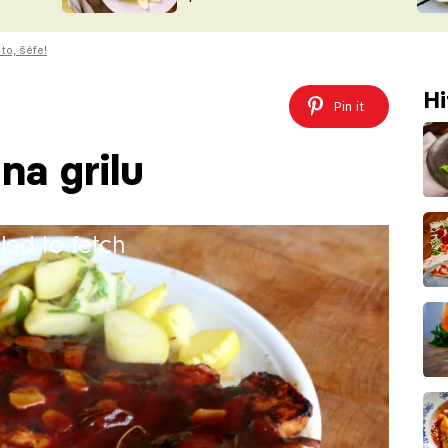
ŠÉFREDAK
VYCHYTÁVKY
to, šéfe!
SOUTĚŽ FR
NA NÁKUPECH
ČASOPIS
Hi
Pin it
na grilu
iled to fetch
ochoutkou. Vyzkoušejte recept podle