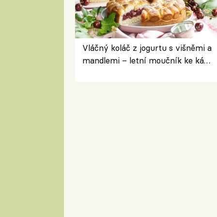
Vláčný koláč z jogurtu s višněmi a
mandlemi – letní moučník ke kávě
i na oslavu