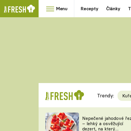
Menu
Recepty
Články
T
Oblíbené
Přílohy
recepty
HRANOLKY
HOUBY
KNEDLÍKY
DÝNĚ
KAŠE
RYCHLOVKY
Trendy:
Kuř
Populární
Videorecept
Nepečené jahodové ře
– lehký a osvěžující
kuchaři
dezert, na který
TEĎ VAŘÍ ŠÉF!