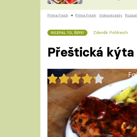
nepotřebujete troubu
ZDENĚK
ČESKO NA TALÍŘI
POHLREICH
Prima Fresh
■
Prima Fresh
Videorecepty
Rozpal 
KAROLÍNA,
JAROSLAV SAPÍK
DOMÁCÍ
Zdeněk Pohlreich
ROZPAL TO, ŠÉFE!
KUCHAŘKA
KAROLÍNA
KAMBERSKÁ
Přeštická kýta 
Fa
31x
Jablka jsou k masu delikátní p
Zdeňka Pohlreicha.