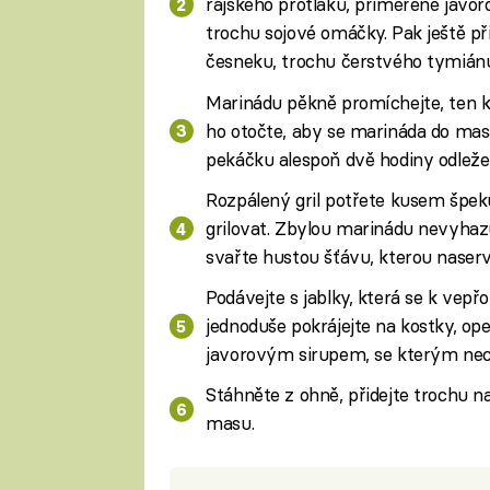
rajského protlaku, přiměřeně javor
trochu sojové omáčky. Pak ještě př
česneku, trochu čerstvého tymiánu
Marinádu pěkně promíchejte, ten k
ho otočte, aby se marináda do mas
pekáčku alespoň dvě hodiny odleže
Rozpálený gril potřete kusem špe
grilovat. Zbylou marinádu nevyhazujt
svařte hustou šťávu, kterou naserv
Podávejte s jablky, která se k vep
jednoduše pokrájejte na kostky, ope
javorovým sirupem, se kterým nec
Stáhněte z ohně, přidejte trochu n
masu.