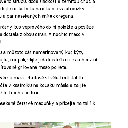
ového sirupu, dodá sladkost a zemitou chuť, a
idejte na kolečka nasekané dva stroužky
 a pár nasekaných snítek oregana.
rásný kus vepřového do ní položte a posléze
a dostala z obou stran. A nechte maso v
t.
ku a můžete dát namarinovaný kus kýty
e, naopak, slijte ji do kastrólku a na ohni z ní
írované grilované maso polijete.
řovému masu chuťově skvěle hodí. Jablko
čte v kastrolku na kousku másla a zalijte
hte trochu podusit.
asekané čerstvé meduňky a přidejte na talíř k