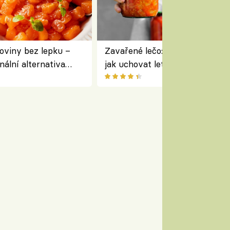
oviny bez lepku –
Zavařené lečo: jednoduchý rece
nální alternativa
jak uchovat letní zeleninu na 