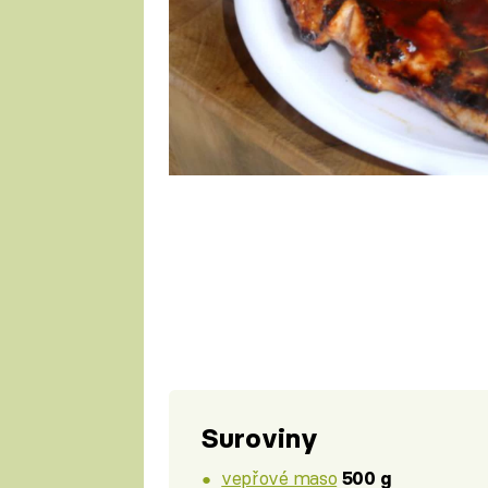
2 porce
Suroviny
vepřové maso
500 g