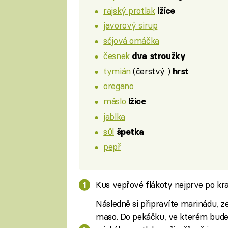
rajský protlak
lžíce
javorový sirup
sójová omáčka
česnek
dva stroužky
tymián
(čerstvý )
hrst
oregano
máslo
lžíce
jablka
sůl
špetka
pepř
Kus vepřové flákoty nejprve po kraj
Následně si připravíte marinádu, ze
maso. Do pekáčku, ve kterém budet