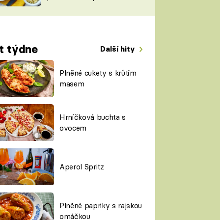
TORKY
ESH
t týdne
Další hity
Plněné cukety s krůtím
masem
Hrníčková buchta s
ovocem
Aperol Spritz
Plněné papriky s rajskou
omáčkou