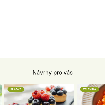
Návrhy pro vás
SLADKÉ
ZELENINA