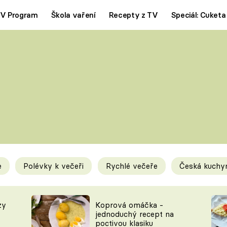
V Program
Škola vaření
Recepty z TV
Speciál: Cuketa
Polévky
Saláty
ČESKÁ KLASIKA
TĚSTOVIN
SILNÉ VÝVARY
SLADKÉ
KRÉMOVÉ
BEZMASÁ J
e
Polévky k večeři
Rychlé večeře
Česká kuchy
y
Tipy a triky
Novink
zy
Koprová omáčka -
jednoduchý recept na
poctivou klasiku
KAM ZA JÍDLEM
BLOG