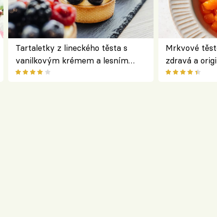
Tartaletky z lineckého těsta s
Mrkvové těst
vanilkovým krémem a lesním
zdravá a origi
ovocem podle Bread Society
klasiky