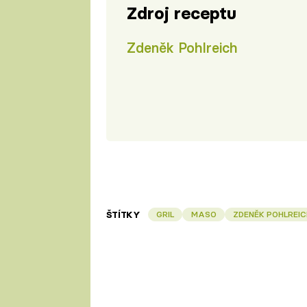
Zdroj receptu
Zdeněk Pohlreich
ŠTÍTKY
GRIL
MASO
ZDENĚK POHLREIC