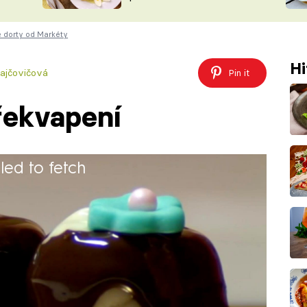
ŠÉFREDAK
VYCHYTÁVKY
 dorty od Markéty
SOUTĚŽ FR
NA NÁKUPECH
ČASOPIS
Hi
ajčovičová
Pin it
řekvapení
iled to fetch
30 minut