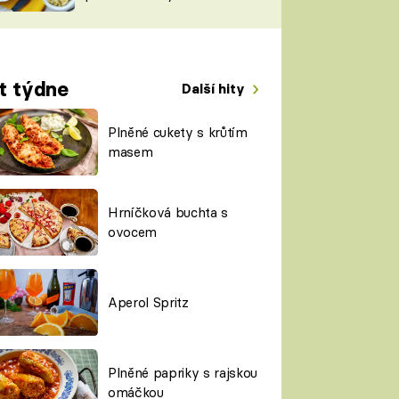
TORKY
ESH
t týdne
Další hity
Plněné cukety s krůtím
masem
Hrníčková buchta s
ovocem
Aperol Spritz
Plněné papriky s rajskou
omáčkou