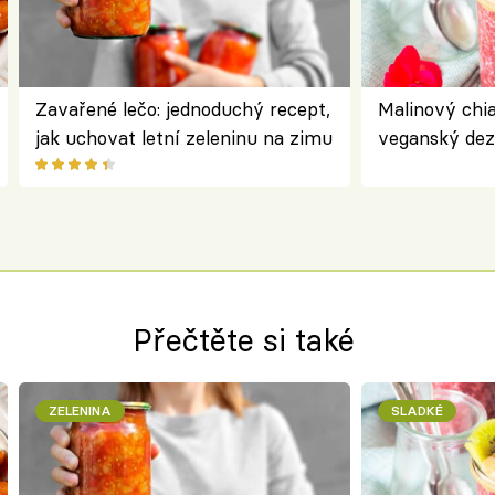
Zavařené lečo: jednoduchý recept,
Malinový chi
jak uchovat letní zeleninu na zimu
veganský dez
ořechů
Přečtěte si také
ZELENINA
SLADKÉ