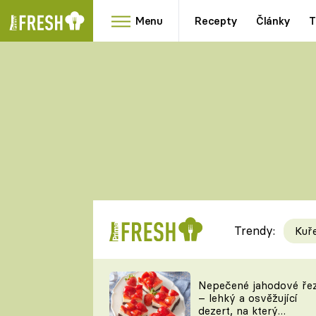
Menu
Recepty
Články
T
Oblíbené
Přílohy
recepty
HRANOLKY
HOUBY
KNEDLÍKY
DÝNĚ
KAŠE
RYCHLOVKY
Trendy:
Kuř
Populární
Videorecept
Nepečené jahodové ře
– lehký a osvěžující
kuchaři
dezert, na který
TEĎ VAŘÍ ŠÉF!