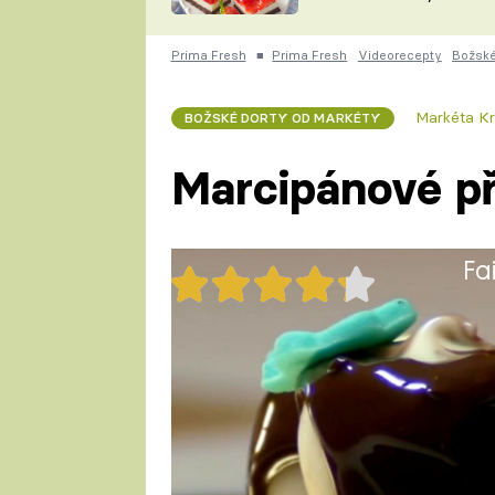
nepotřebujete troubu
ZDENĚK
ČESKO NA TALÍŘI
POHLREICH
Prima Fresh
■
Prima Fresh
Videorecepty
Božské
KAROLÍNA,
JAROSLAV SAPÍK
DOMÁCÍ
Markéta Kr
BOŽSKÉ DORTY OD MARKÉTY
KUCHAŘKA
KAROLÍNA
KAMBERSKÁ
Marcipánové p
Fa
29x
Marcipánové překvapení
1 porce