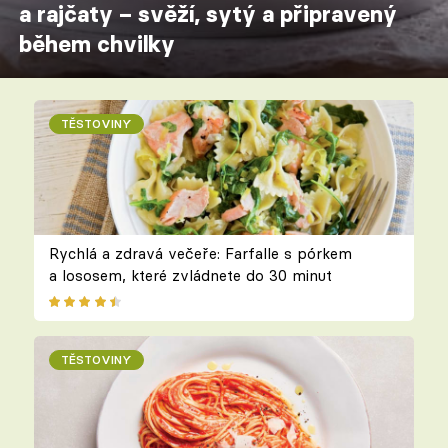
a rajčaty – svěží, sytý a připravený
během chvilky
TĚSTOVINY
Rychlá a zdravá večeře: Farfalle s pórkem
a lososem, které zvládnete do 30 minut
TĚSTOVINY