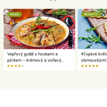
MASO
RECEPTY
Vepřový guláš s houbami a
Křupavé květ
pórkem – krémový a voňavý
olomouckými 
pokrm z jednoho hrnce
bezlepkový o
českým sýre