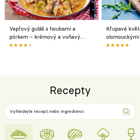
Vepřový guláš s houbami a
Křupavé květ
pórkem – krémový a voňavý
olomouckými 
pokrm z jednoho hrnce
bezlepkový o
českým sýre
Recepty