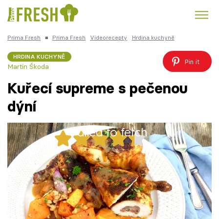
Prima Fresh
■
Prima Fresh
Videorecepty
Hrdina kuchyně
Kuře
Polévky k večeři
Rychlé večeře
Trendy:
HRDINA KUCHYNĚ
Pin it
Martin Škoda
Česká kuchyně
Čokoláda
Kuřecí supreme s pečenou
dýní
Failed to fetch
Témata
24x
Recepty
Připravte si doma kuřecí supreme s pečenou
Články
dýní. Jak na to?
TV Program