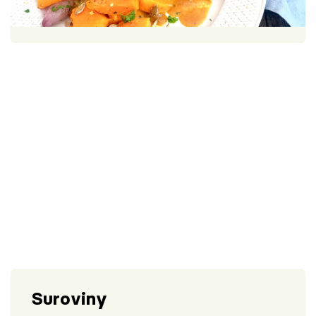
Škola vaření
1 porce
30 minut
Recepty z TV
Speciál: Cuketa
Těhotnej kuchař
Sledujte prima+
Přihlášení
Sledujte nás
Suroviny