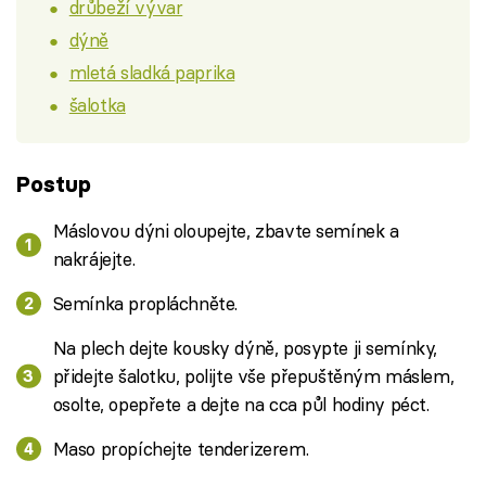
drůbeží vývar
dýně
mletá sladká paprika
šalotka
Postup
Máslovou dýni oloupejte, zbavte semínek a
nakrájejte.
Semínka propláchněte.
Na plech dejte kousky dýně, posypte ji semínky,
přidejte šalotku, polijte vše přepuštěným máslem,
osolte, opepřete a dejte na cca půl hodiny péct.
Maso propíchejte tenderizerem.