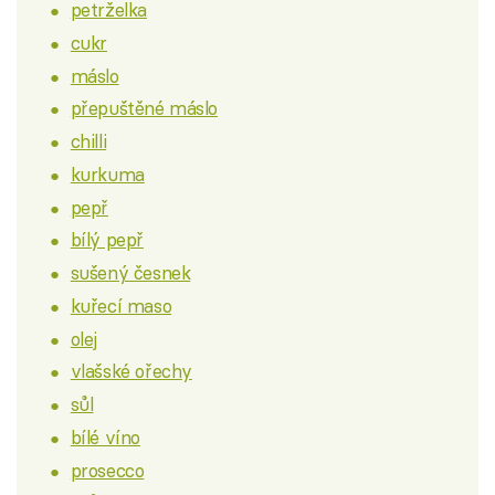
petrželka
cukr
máslo
přepuštěné máslo
chilli
kurkuma
pepř
bílý pepř
sušený česnek
kuřecí maso
olej
vlašské ořechy
sůl
bílé víno
prosecco