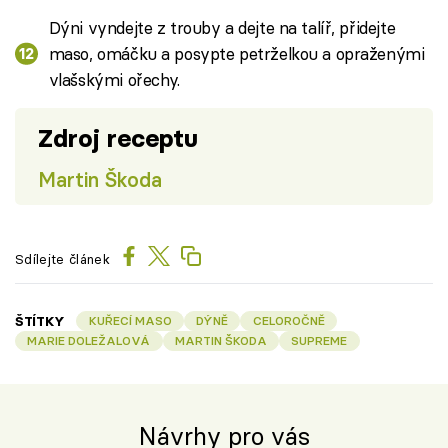
Dýni vyndejte z trouby a dejte na talíř, přidejte
maso, omáčku a posypte petrželkou a opraženými
vlašskými ořechy.
Zdroj receptu
Martin Škoda
Sdílejte článek
ŠTÍTKY
KUŘECÍ MASO
DÝNĚ
CELOROČNĚ
MARIE DOLEŽALOVÁ
MARTIN ŠKODA
SUPREME
Návrhy pro vás