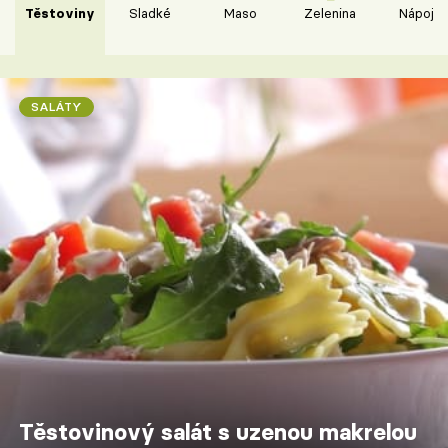
Těstoviny
Sladké
Maso
Zelenina
Nápoje
SALÁTY
Těstovinový salát s uzenou makrelou