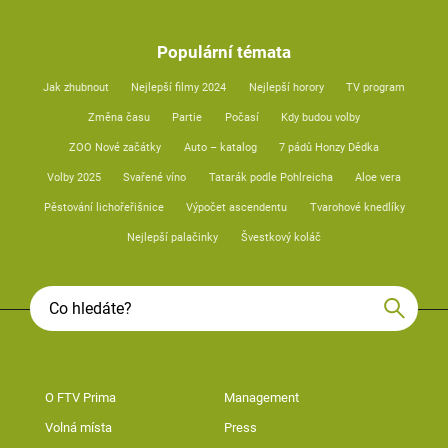
Populární témata
Jak zhubnout
Nejlepší filmy 2024
Nejlepší horory
TV program
Změna času
Partie
Počasí
Kdy budou volby
ZOO Nové začátky
Auto – katalog
7 pádů Honzy Dědka
Volby 2025
Svařené víno
Tatarák podle Pohlreicha
Aloe vera
Pěstování lichořeřišnice
Výpočet ascendentu
Tvarohové knedlíky
Nejlepší palačinky
Švestkový koláč
O FTV Prima
Management
Volná místa
Press