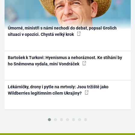
Úmorné, ministři s námi nechodí do debat, popsal Grolich
situaci v opozici. Chystá velký krok
Bartošek k Turkovi: Hyenismus a nehoráznost. Ke stíhání by
ho Sněmovna vydala, míní Vondráček
Lékárničky, drony i pytle na mrtvoly: Jsou tržiště jako
Wildberries legitimním cílem Ukrajiny?