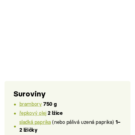
Suroviny
brambory
750 g
řepkový olej
2 lžíce
sladká paprika
(nebo pálivá uzená paprika)
1–
2 lžičky