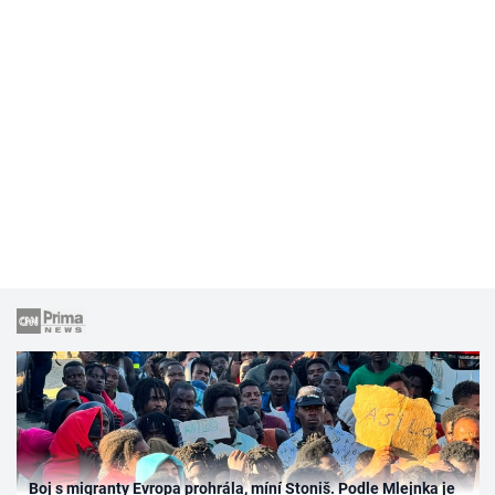
Boj s migranty Evropa prohrála, míní Stoniš. Podle Mlejnka je