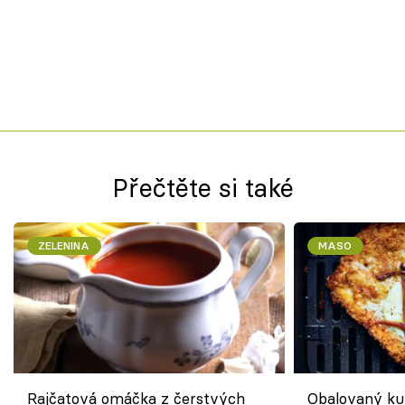
Přečtěte si také
ZELENINA
MASO
Rajčatová omáčka z čerstvých
Obalovaný kuř