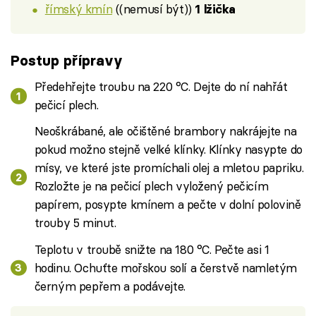
římský kmín
((nemusí být))
1 lžička
Postup přípravy
Předehřejte troubu na 220 °C. Dejte do ní nahřát
pečicí plech.
Neoškrábané, ale očištěné brambory nakrájejte na
pokud možno stejně velké klínky. Klínky nasypte do
mísy, ve které jste promíchali olej a mletou papriku.
Rozložte je na pečicí plech vyložený pečicím
papírem, posypte kmínem a pečte v dolní polovině
trouby 5 minut.
Teplotu v troubě snižte na 180 °C. Pečte asi 1
hodinu. Ochuťte mořskou solí a čerstvě namletým
černým pepřem a podávejte.