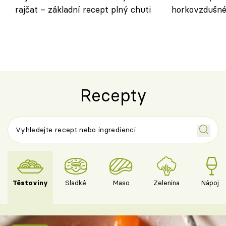
rajčat – základní recept plný chuti
horkovzdušné 
novém pojetí
Olivera
Recepty
Těstoviny
Sladké
Maso
Zelenina
Nápoje