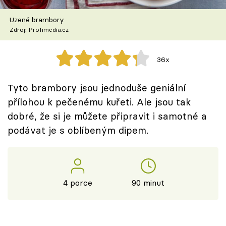
Škola vaření
Uzené brambory
Zdroj: Profimedia.cz
Recepty z TV
Speciál: Cuketa
36x
Těhotnej kuchař
Tyto brambory jsou jednoduše geniální
přílohou k pečenému kuřeti. Ale jsou tak
Sledujte prima+
dobré, že si je můžete připravit i samotné a
podávat je s oblíbeným dipem.
Přihlášení
Sledujte nás
4 porce
90 minut