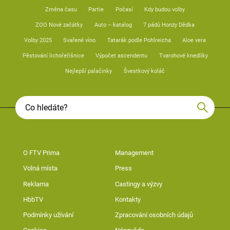
Změna času
Partie
Počasí
Kdy budou volby
ZOO Nové začátky
Auto – katalog
7 pádů Honzy Dědka
Volby 2025
Svařené víno
Tatarák podle Pohlreicha
Aloe vera
Pěstování lichořeřišnice
Výpočet ascendentu
Tvarohové knedlíky
Nejlepší palačinky
Švestkový koláč
O FTV Prima
Management
Volná místa
Press
Reklama
Castingy a výzvy
HbbTV
Kontakty
Podmínky užívání
Zpracování osobních údajů