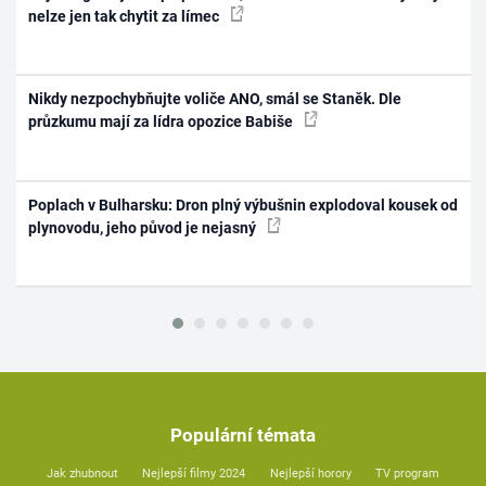
nelze jen tak chytit za límec
Nikdy nezpochybňujte voliče ANO, smál se Staněk. Dle
průzkumu mají za lídra opozice Babiše
Poplach v Bulharsku: Dron plný výbušnin explodoval kousek od
plynovodu, jeho původ je nejasný
Populární témata
Jak zhubnout
Nejlepší filmy 2024
Nejlepší horory
TV program