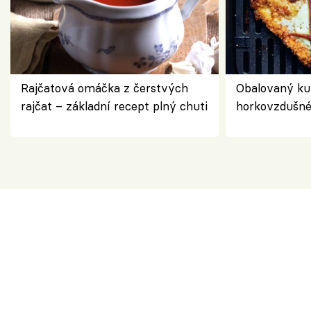
Rajčatová omáčka z čerstvých
Obalovaný kuř
rajčat – základní recept plný chuti
horkovzdušné 
novém pojetí
Olivera