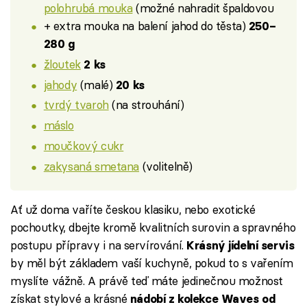
polohrubá mouka
(možné nahradit špaldovou
+ extra mouka na balení jahod do těsta)
250–
280 g
žloutek
2 ks
jahody
(malé)
20 ks
tvrdý tvaroh
(na strouhání)
máslo
moučkový cukr
zakysaná smetana
(volitelně)
Ať už doma vaříte českou klasiku, nebo exotické
pochoutky, dbejte kromě kvalitních surovin a spravného
postupu přípravy i na servírování.
Krásný jídelní servis
by měl být základem vaší kuchyně, pokud to s vařením
myslíte vážně. A právě teď máte jedinečnou možnost
získat stylové a krásné
nádobí z kolekce Waves od