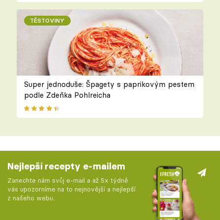
TĚSTOVINY
Super jednoduše: Špagety s paprikovým pestem
podle Zdeňka Pohlreicha
Nejlepší recepty e-mailem
Zanechte nám svůj e-mail a až 5x týdně
vás upozorníme na to nejnovější a nejlepší
z našeho webu.