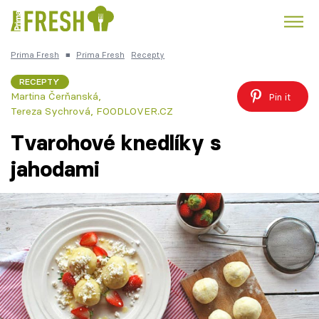
Prima Fresh
■
Prima Fresh
Recepty
Kuře
Polévky k večeři
Rychlé večeře
Trendy:
RECEPTY
Martina Čerňanská
,
Pin it
Česká kuchyně
Čokoláda
Tereza Sychrová, FOODLOVER.CZ
Tvarohové knedlíky s
jahodami
Témata
Recepty
Články
TV Program