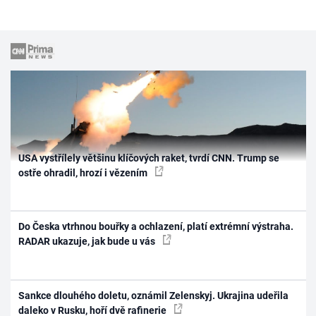
USA vystřílely většinu klíčových raket, tvrdí CNN. Trump se
ostře ohradil, hrozí i vězením
Do Česka vtrhnou bouřky a ochlazení, platí extrémní výstraha.
RADAR ukazuje, jak bude u vás
Sankce dlouhého doletu, oznámil Zelenskyj. Ukrajina udeřila
daleko v Rusku, hoří dvě rafinerie