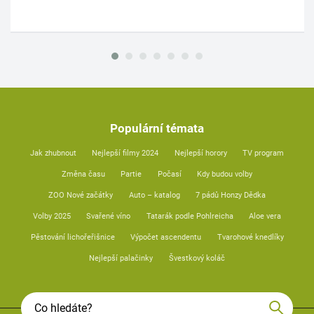
Populární témata
Jak zhubnout
Nejlepší filmy 2024
Nejlepší horory
TV program
Změna času
Partie
Počasí
Kdy budou volby
ZOO Nové začátky
Auto – katalog
7 pádů Honzy Dědka
Volby 2025
Svařené víno
Tatarák podle Pohlreicha
Aloe vera
Pěstování lichořeřišnice
Výpočet ascendentu
Tvarohové knedlíky
Nejlepší palačinky
Švestkový koláč