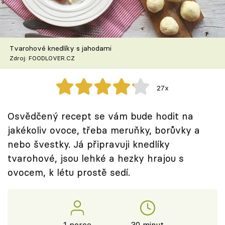
Škola vaření
Recepty z TV
Tvarohové knedlíky s jahodami
Speciál: Cuketa
Zdroj: FOODLOVER.CZ
Těhotnej kuchař
27x
Sledujte prima+
Osvědčený recept se vám bude hodit na
jakékoliv ovoce, třeba meruňky, borůvky a
Přihlášení
nebo švestky. Já připravuji knedlíky
tvarohové, jsou lehké a hezky hrajou s
ovocem, k létu prostě sedí.
Sledujte nás
1 porce
30 minut