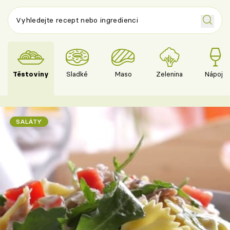
Těstoviny
Sladké
Maso
Zelenina
Nápoje
SALÁTY