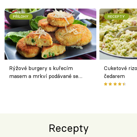
PŘÍLOHY
RECEPTY
Rýžové burgery s kuřecím
Cuketové rizo
masem a mrkví podávané se
čedarem
salátem – lehká a chutná večeře
Recepty