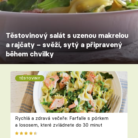
Těstovinový salát s uzenou makrelou
a rajčaty – svěží, sytý a připravený
během chvilky
TĚSTOVINY
Rychlá a zdravá večeře: Farfalle s pórkem
a lososem, které zvládnete do 30 minut