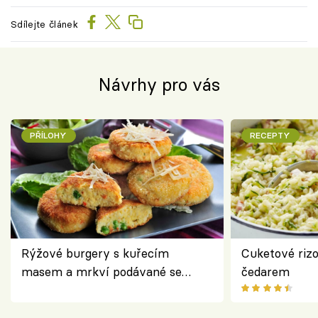
Sdílejte článek
Návrhy pro vás
PŘÍLOHY
RECEPTY
Rýžové burgery s kuřecím
Cuketové rizo
masem a mrkví podávané se
čedarem
salátem – lehká a chutná večeře