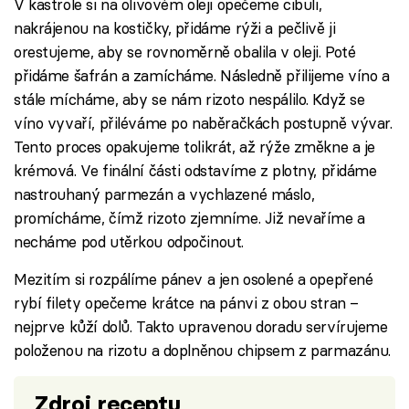
V kastrole si na olivovém oleji opečeme cibuli,
nakrájenou na kostičky, přidáme rýži a pečlivě ji
orestujeme, aby se rovnoměrně obalila v oleji. Poté
přidáme šafrán a zamícháme. Následně přilijeme víno a
stále mícháme, aby se nám rizoto nespálilo. Když se
víno vyvaří, přiléváme po naběračkách postupně vývar.
Tento proces opakujeme tolikrát, až rýže změkne a je
krémová. Ve finální části odstavíme z plotny, přidáme
nastrouhaný parmezán a vychlazené máslo,
promícháme, čímž rizoto zjemníme. Již nevaříme a
necháme pod utěrkou odpočinout.
Mezitím si rozpálíme pánev a jen osolené a opepřené
rybí filety opečeme krátce na pánvi z obou stran –
nejprve kůží dolů. Takto upravenou doradu servírujeme
položenou na rizotu a doplněnou chipsem z parmazánu.
Zdroj receptu