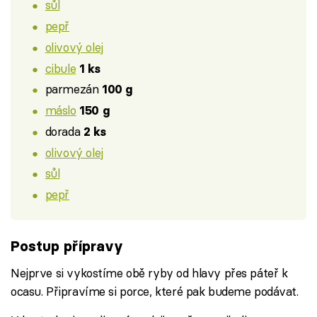
sůl
pepř
olivový olej
cibule
1 ks
parmezán
100 g
máslo
150 g
dorada
2 ks
olivový olej
sůl
pepř
Postup přípravy
Nejprve si vykostíme obě ryby od hlavy přes páteř k
ocasu. Připravíme si porce, které pak budeme podávat.