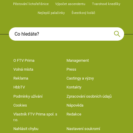
Pěstování lichořeřišnice
Výpočet ascendentu
Tvarohové knedlíky
Nejlepší palačinky
Švestkový koláč
O FTV Prima
Management
Volná místa
Press
Reklama
Castingy a výzvy
HbbTV
Kontakty
Podmínky užívání
Zpracování osobních údajů
Cookies
Nápověda
Vlastník FTV Prima spol. s
Redakce
r.o.
Nahlásit chybu
Nastavení soukromí