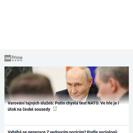
Varování tajných služeb: Putin chystá test NATO. Ve hře je i
útok na české sousedy
Vyhýbá se generace Z vedoucím pozicím? Podle sociologů