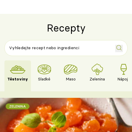
Recepty
Těstoviny
Sladké
Maso
Zelenina
Nápoje
ZELENINA