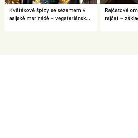
Květákové špízy se sezamem v
Rajčatová om
asijské marinádě – vegetariánská
rajčat – zákla
chuťovka z grilu