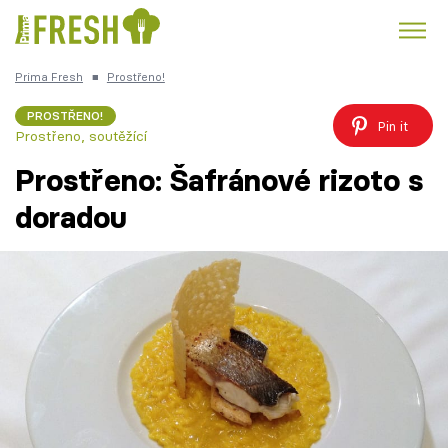
Prima Fresh
■
Prostřeno!
Kuře
Polévky k večeři
Rychlé večeře
Trendy:
PROSTŘENO!
Pin it
Prostřeno, soutěžící
Česká kuchyně
Čokoláda
Prostřeno: Šafránové rizoto s
doradou
Témata
Recepty
Články
TV Program