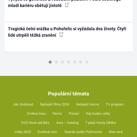
mladí kariéru obětují jistotě
Tragická čelní srážka u Pohořelic si vyžádala dva životy. Čtyři
lidé utrpěli těžká zranění
Populární témata
Jak zhubnout
Nejlepší filmy 2024
Nejlepší horory
TV program
Změna času
Partie
Počasí
Kdy budou volby
ZOO Nové začátky
Auto – katalog
7 pádů Honzy Dědka
Volby 2025
Svařené víno
Tatarák podle Pohlreicha
Aloe vera