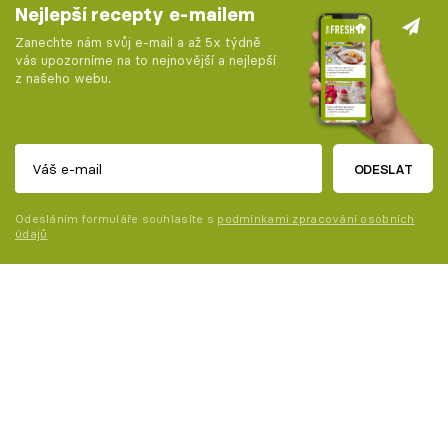
Nejlepší recepty e-mailem
Zanechte nám svůj e-mail a až 5x týdně
vás upozorníme na to nejnovější a nejlepší
z našeho webu.
ODESLAT
Odesláním formuláře souhlasíte s
podmínkami zpracování osobních
údajů