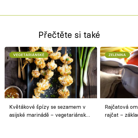
Přečtěte si také
VEGETARIÁNSKÉ
ZELENINA
Květákové špízy se sezamem v
Rajčatová om
asijské marinádě – vegetariánská
rajčat – zákla
chuťovka z grilu