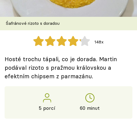
Škola vaření
Recepty z TV
Šafránové rizoto s doradou
Speciál: Cuketa
148x
Těhotnej kuchař
Hosté trochu tápali, co je dorada. Martin
Sledujte prima+
podával rizoto s pražmou královskou a
efektním chipsem z parmazánu.
Přihlášení
Sledujte nás
5 porcí
60 minut