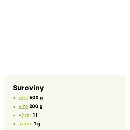
Suroviny
rýže
500 g
víno
200 g
vývar
1 l
šafrán
1 g