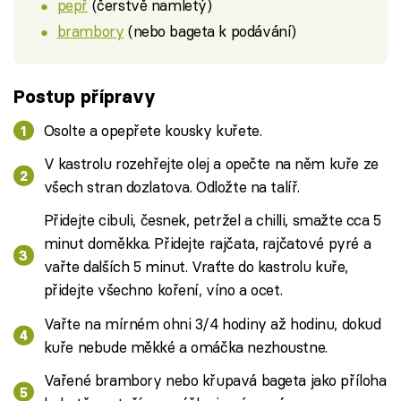
pepř
(čerstvě namletý)
brambory
(nebo bageta k podávání)
Postup přípravy
Osolte a opepřete kousky kuřete.
V kastrolu rozehřejte olej a opečte na něm kuře ze
všech stran dozlatova. Odložte na talíř.
Přidejte cibuli, česnek, petržel a chilli, smažte cca 5
minut doměkka. Přidejte rajčata, rajčatové pyré a
vařte dalších 5 minut. Vraťte do kastrolu kuře,
přidejte všechno koření, víno a ocet.
Vařte na mírném ohni 3/4 hodiny až hodinu, dokud
kuře nebude měkké a omáčka nezhoustne.
Vařené brambory nebo křupavá bageta jako příloha