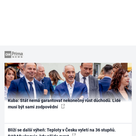
Kuba: Stát nemá garantovat nekonečný růst důchodů. Lidé
musí být sami zodpovědní
Blíží se další výheň: Teploty v Česku vyletí na 36 stupňů.