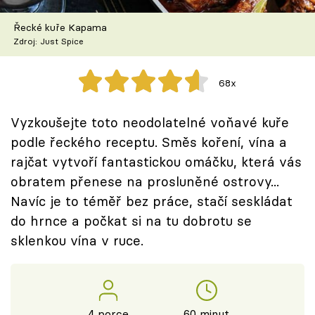
Škola vaření
Řecké kuře Kapama
Zdroj: Just Spice
Recepty z TV
Speciál: Cuketa
68x
Těhotnej kuchař
Vyzkoušejte toto neodolatelné voňavé kuře
podle řeckého receptu. Směs koření, vína a
Sledujte prima+
rajčat vytvoří fantastickou omáčku, která vás
obratem přenese na prosluněné ostrovy...
Přihlášení
Navíc je to téměř bez práce, stačí seskládat
do hrnce a počkat si na tu dobrotu se
sklenkou vína v ruce.
Sledujte nás
4 porce
60 minut