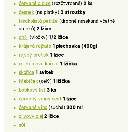
červená cibule
(rozčtvrcené)
2 ks
česnek
(na plátky)
3 stroužky
hladkolistá petržel
(drobně nasekaná včetně
stonků)
2 lžíce
chilli
(vločky)
1/2 lžíce
krájená rajčata
1 plechovka (400g)
rajský protlak
1 lžíce
mleté nové koření
1 lžička
skořice
1 svítek
hřebíček
(celý)
1 lžička
bobkový list
3 ks
červený vinný ocet
1 lžíce
červené víno
(suché)
300 ml
olivový olej
2 lžíce
sůl