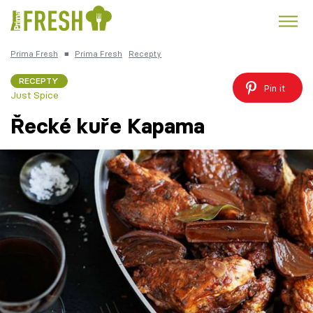
Prima Fresh
■
Prima Fresh
Recepty
Kuře
Polévky k večeři
Rychlé večeře
Trendy:
RECEPTY
Pin it
Just Spice
Česká kuchyně
Čokoláda
Řecké kuře Kapama
Témata
Recepty
Články
TV Program