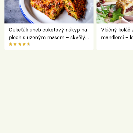
Cukeťák aneb cuketový nákyp na
Vláčný koláč 
plech s uzeným masem – skvělý
mandlemi – l
způsob, jak zpracovat přerostlé
i na oslavu
cukety