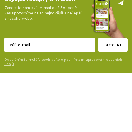
Zanechte nám svůj e-mail a až 5x týdně
vás upozorníme na to nejnovější a nejlepší
z našeho webu.
ODESLAT
Odesláním formuláře souhlasíte s
podmínkami zpracování osobních
údajů