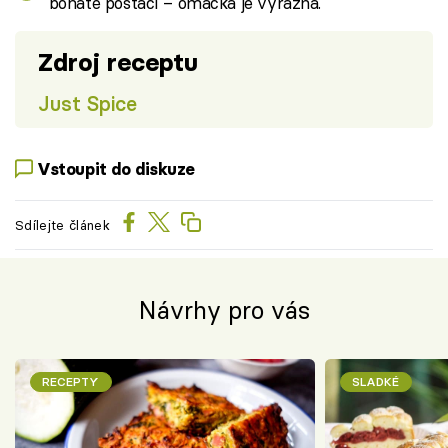
bohatě postačí – omáčka je výrazná.
Zdroj receptu
Just Spice
Vstoupit do diskuze
Sdílejte článek
Návrhy pro vás
RECEPTY
SLADKÉ