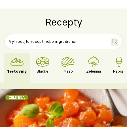
Recepty
Těstoviny
Sladké
Maso
Zelenina
Nápoje
ZELENINA