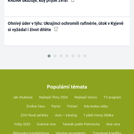
RADAR ukazuje, kdy přijde zvrat
Ohnivý úder v týlu: Ukrajinci ochromili rafinérie, útok v Kyjevě
si vyžádal i život dítěte
Populární témata
Jak zhubnout
Nejlepší filmy 2024
Nejlepší horory
TV program
Změna času
Partie
Počasí
Kdy budou volby
ZOO Nové začátky
Auto – katalog
7 pádů Honzy Dědka
Volby 2025
Svařené víno
Tatarák podle Pohlreicha
Aloe vera
Pěstování lichořeřišnice
Výpočet ascendentu
Tvarohové knedlíky