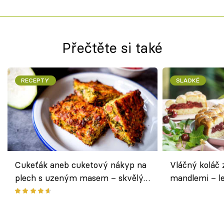
Přečtěte si také
RECEPTY
SLADKÉ
Cukeťák aneb cuketový nákyp na
Vláčný koláč 
plech s uzeným masem – skvělý
mandlemi – l
způsob, jak zpracovat přerostlé
i na oslavu
cukety