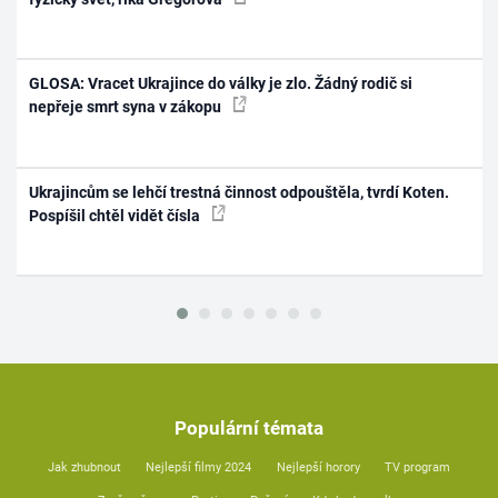
GLOSA: Vracet Ukrajince do války je zlo. Žádný rodič si
nepřeje smrt syna v zákopu
Ukrajincům se lehčí trestná činnost odpouštěla, tvrdí Koten.
Pospíšil chtěl vidět čísla
Populární témata
Jak zhubnout
Nejlepší filmy 2024
Nejlepší horory
TV program