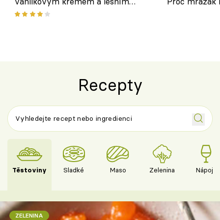
vanilkovým krémem a lesním
Proč mrazák n
ovocem podle Bread Society
horku vsadit 
Recepty
Těstoviny
Sladké
Maso
Zelenina
Nápoje
ZELENINA