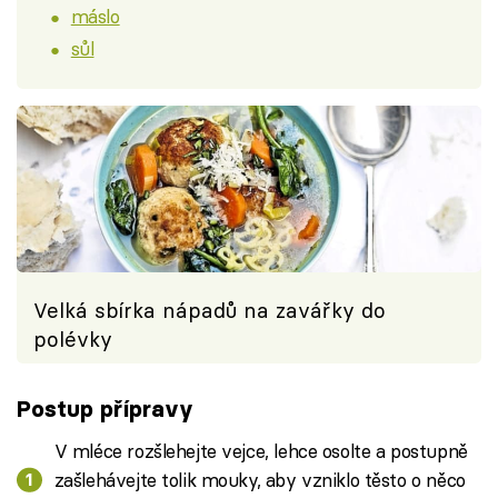
máslo
sůl
Velká sbírka nápadů na zavářky do
polévky
Postup přípravy
V mléce rozšlehejte vejce, lehce osolte a postupně
zašlehávejte tolik mouky, aby vzniklo těsto o něco