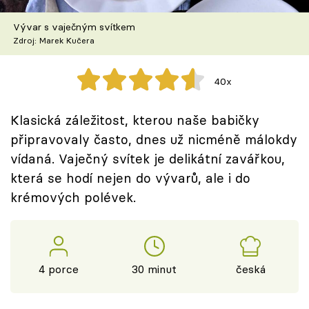
Škola vaření
Vývar s vaječným svítkem
Zdroj: Marek Kučera
Recepty z TV
Speciál: Cuketa
40x
Těhotnej kuchař
Klasická záležitost, kterou naše babičky
připravovaly často, dnes už nicméně málokdy
Sledujte prima+
vídaná. Vaječný svítek je delikátní zavářkou,
která se hodí nejen do vývarů, ale i do
Přihlášení
krémových polévek.
Sledujte nás
4 porce
30 minut
česká