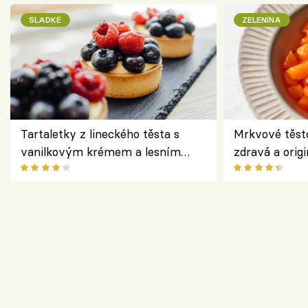
SLADKÉ
ZELENINA
Tartaletky z lineckého těsta s
Mrkvové těst
vanilkovým krémem a lesním
zdravá a origi
ovocem podle Bread Society
klasiky