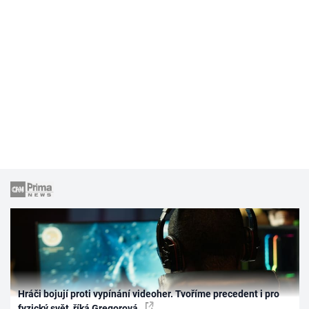
Hráči bojují proti vypínání videoher. Tvoříme precedent i pro
fyzický svět, říká Gregorová