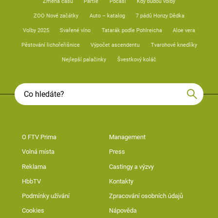
Změna času
Partie
Počasí
Kdy budou volby
ZOO Nové začátky
Auto – katalog
7 pádů Honzy Dědka
Volby 2025
Svařené víno
Tatarák podle Pohlreicha
Aloe vera
Pěstování lichořeřišnice
Výpočet ascendentu
Tvarohové knedlíky
Nejlepší palačinky
Švestkový koláč
O FTV Prima
Management
Volná místa
Press
Reklama
Castingy a výzvy
HbbTV
Kontakty
Podmínky užívání
Zpracování osobních údajů
Cookies
Nápověda