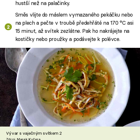
hustší než na palačinky.
Směs vlijte do máslem vymazaného pekáčku nebo
na plech a pečte v troubě předehřáté na 170 °C asi
15 minut, až svítek zezlátne. Pak ho nakrájejte na
kostičky nebo proužky a podávejte k polévce.
Vývar s vaječným svítkem 2
Zdroj: Marek Kučera