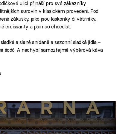
dičkové ulici přináší pro své zákazníky
litnějších surovin v klasickém provedení. Pod
ené zákusky, jako jsou laskonky či větrníky,
é croissanty a pain au chocolat.
sladké a slané snídaně a sezonní sladká jídla –
 se šodó. A nechybí samozřejmě výběrová káva
o