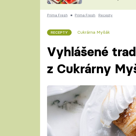
nepotřebujete troubu
ZDENĚK
ČESKO NA TALÍŘI
POHLREICH
Prima Fresh
■
Prima Fresh
Recepty
KAROLÍNA,
JAROSLAV SAPÍK
DOMÁCÍ
Cukrárna Myšák
RECEPTY
KUCHAŘKA
KAROLÍNA
KAMBERSKÁ
Vyhlášené trad
z Cukrárny My