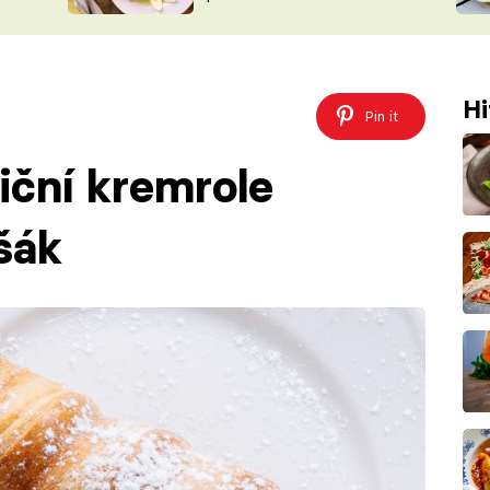
ŠÉFREDAK
VYCHYTÁVKY
SOUTĚŽ FR
NA NÁKUPECH
ČASOPIS
Hi
Pin it
iční kremrole
šák