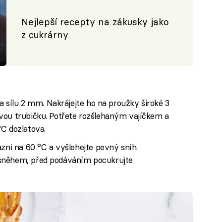
Nejlepší recepty na zákusky jako
z cukrárny
na sílu 2 mm. Nakrájejte ho na proužky široké 3
vou trubičku. Potřete rozšlehaným vajíčkem a
°C dozlatova.
ázni na 60 °C a vyšlehejte pevný sníh.
sněhem, před podáváním pocukrujte