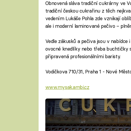
Obnovená sláva tradiční cukrárny ve Vo
tradiční českou cukrařinu z těch nejkva
vedením Lukáše Pohla zde vznikají oblíb
ale i moderní laminované pečivo – plněn
Vedle zákusků a pečiva jsou v nabídce i 
ovocné knedlíky nebo třeba buchtičky
připravená profesionálními baristy.
Vodičkova 710/31, Praha 1 - Nové Měst
www.mysak.ambi.cz