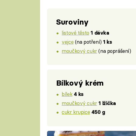
Suroviny
listové těsto
1 dávka
vejce
(na potření)
1 ks
moučkový cukr
(na poprášení)
Bílkový krém
bílek
4 ks
moučkový cukr
1 lžička
cukr krupice
450 g