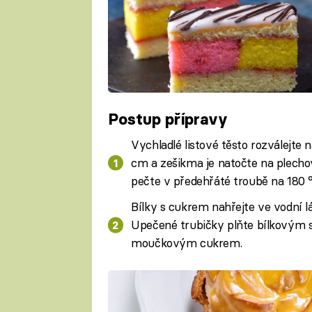
Postup přípravy
Vychladlé listové těsto rozválejte 
cm a zešikma je natočte na plecho
pečte v předehřáté troubě na 180 
Bílky s cukrem nahřejte ve vodní l
Upečené trubičky plňte bílkovým 
moučkovým cukrem.