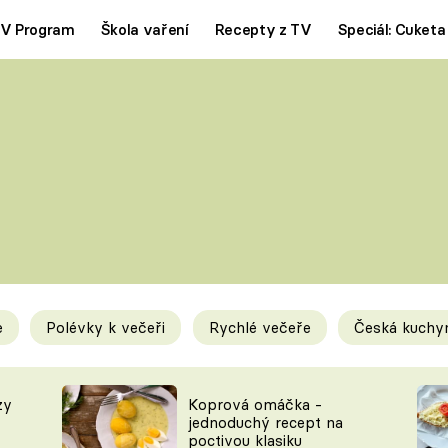
V Program
Škola vaření
Recepty z TV
Speciál: Cuketa
Polévky
Saláty
ČESKÁ KLASIKA
TĚSTOVIN
SILNÉ VÝVARY
SLADKÉ
KRÉMOVÉ
BEZMASÁ J
e
Polévky k večeři
Rychlé večeře
Česká kuchy
y
Tipy a triky
Novink
zy
Koprová omáčka -
jednoduchý recept na
poctivou klasiku
KAM ZA JÍDLEM
BLOG