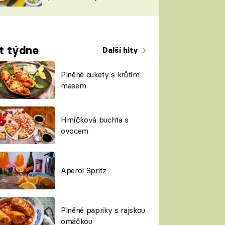
TORKY
ESH
t týdne
Další hity
Plněné cukety s krůtím
masem
Hrníčková buchta s
ovocem
Aperol Spritz
Plněné papriky s rajskou
omáčkou