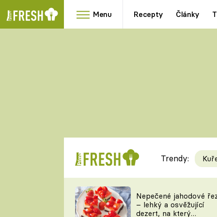
Menu
Recepty
Články
T
Oblíbené
Přílohy
recepty
HRANOLKY
HOUBY
KNEDLÍKY
DÝNĚ
KAŠE
RYCHLOVKY
Trendy:
Kuř
Populární
Videorecept
Nepečené jahodové ře
– lehký a osvěžující
kuchaři
dezert, na který
TEĎ VAŘÍ ŠÉF!