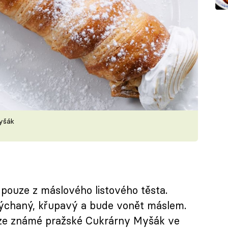
Myšák
 pouze z máslového listového těsta.
ýchaný, křupavý a bude vonět máslem.
 ze známé pražské Cukrárny Myšák ve