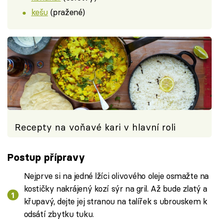
kešu
(pražené)
Recepty na voňavé kari v hlavní roli
Postup přípravy
Nejprve si na jedné lžíci olivového oleje osmažte na
kostičky nakrájený kozí sýr na gril. Až bude zlatý a
křupavý, dejte jej stranou na talířek s ubrouskem k
odsátí zbytku tuku.