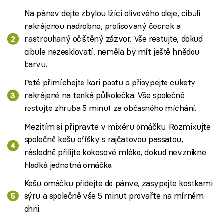
Na pánev dejte zbylou lžíci olivového oleje, cibuli
nakrájenou nadrobno, prolisovaný česnek a
nastrouhaný očištěný zázvor. Vše restujte, dokud
cibule nezesklovatí, neměla by mít ještě hnědou
barvu.
Poté přimíchejte kari pastu a přisypejte cukety
nakrájené na tenká půlkolečka. Vše společně
restujte zhruba 5 minut za občasného míchání.
Mezitím si připravte v mixéru omáčku. Rozmixujte
společně kešu oříšky s rajčatovou passatou,
následně přilijte kokosové mléko, dokud nevznikne
hladká jednotná omáčka.
Kešu omáčku přidejte do pánve, zasypejte kostkami
sýru a společně vše 5 minut provařte na mírném
ohni.