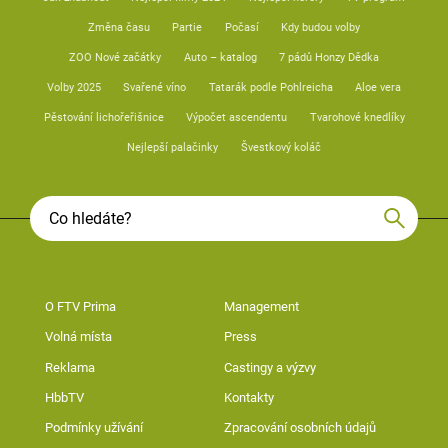
Změna času
Partie
Počasí
Kdy budou volby
ZOO Nové začátky
Auto – katalog
7 pádů Honzy Dědka
Volby 2025
Svařené víno
Tatarák podle Pohlreicha
Aloe vera
Pěstování lichořeřišnice
Výpočet ascendentu
Tvarohové knedlíky
Nejlepší palačinky
Švestkový koláč
O FTV Prima
Management
Volná místa
Press
Reklama
Castingy a výzvy
HbbTV
Kontakty
Podmínky užívání
Zpracování osobních údajů