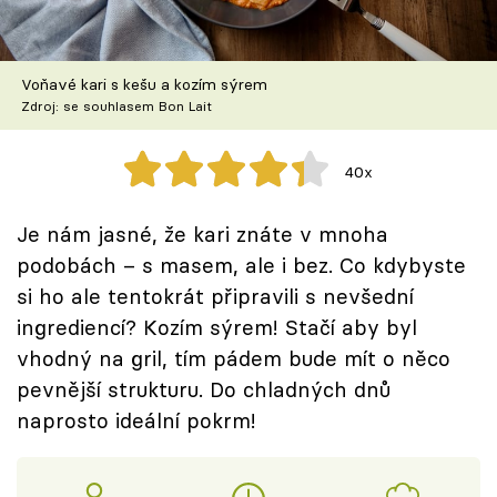
Škola vaření
Recepty z TV
Voňavé kari s kešu a kozím sýrem
Zdroj: se souhlasem Bon Lait
Speciál: Cuketa
40x
Těhotnej kuchař
Je nám jasné, že kari znáte v mnoha
Sledujte prima+
podobách – s masem, ale i bez. Co kdybyste
si ho ale tentokrát připravili s nevšední
Přihlášení
ingrediencí? Kozím sýrem! Stačí aby byl
vhodný na gril, tím pádem bude mít o něco
pevnější strukturu. Do chladných dnů
Sledujte nás
naprosto ideální pokrm!