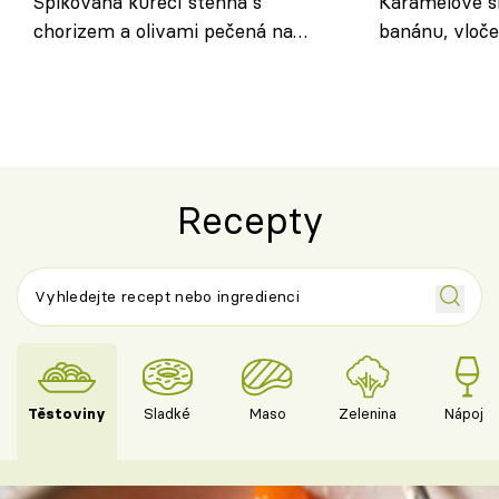
Špikovaná kuřecí stehna s
Karamelové s
chorizem a olivami pečená na
banánu, vloče
letní zelenině – šťavnaté maso s
snídaně do sk
výraznou chutí inspirovanou
Španělskem
Recepty
Těstoviny
Sladké
Maso
Zelenina
Nápoje