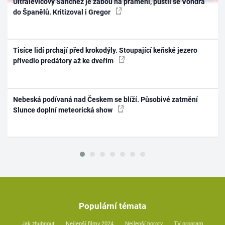
Ultralevicový Sánchez je žábou na prameni, pustil se Vondra
do Španělů. Kritizoval i Gregor
Tisíce lidí prchají před krokodýly. Stoupající keňské jezero
přivedlo predátory až ke dveřím
Nebeská podívaná nad Českem se blíží. Působivé zatmění
Slunce doplní meteorická show
Populární témata
Jak zhubnout
Nejlepší filmy 2024
Nejlepší horory
TV program