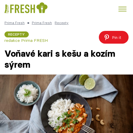
Prima Fresh
■
Prima Fresh
Recepty
Kuře
Polévky k večeři
Rychlé večeře
Trendy:
RECEPTY
Pin it
redakce Prima FRESH
Česká kuchyně
Čokoláda
Voňavé kari s kešu a kozím
sýrem
Témata
Recepty
Články
TV Program