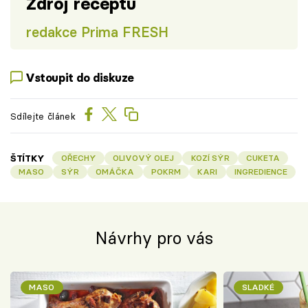
Zdroj receptu
redakce Prima FRESH
Vstoupit do diskuze
Sdílejte článek
ŠTÍTKY
OŘECHY
OLIVOVÝ OLEJ
KOZÍ SÝR
CUKETA
MASO
SÝR
OMÁČKA
POKRM
KARI
INGREDIENCE
Návrhy pro vás
MASO
SLADKÉ