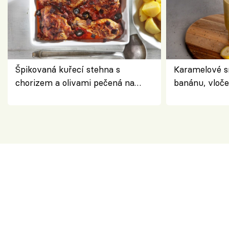
Špikovaná kuřecí stehna s
Karamelové s
chorizem a olivami pečená na
banánu, vloče
letní zelenině – šťavnaté maso s
snídaně do sk
výraznou chutí inspirovanou
Španělskem