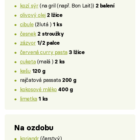
kozí sýr
(na gril (např. Bon Lait))
2 balení
olivový olej
2 lžíce
cibule
(žlutá )
1 ks
česnek
2 stroužky
zázvor
1/2 palce
červená curry pasta
3 lžíce
cuketa
(malá )
2 ks
kešu
120 g
rajčatová passata
200 g
kokosové mléko
400 g
limetka
1 ks
Na ozdobu
koriandr
(čerstvý)