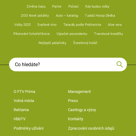
Změna času
Partie
Počasí
Kdy budou volby
ZOO Nové začátky
Auto – katalog
7 pádů Honzy Dědka
Volby 2025
Svařené víno
Tatarák podle Pohlreicha
Aloe vera
Pěstování lichořeřišnice
Výpočet ascendentu
Tvarohové knedlíky
Nejlepší palačinky
Švestkový koláč
O FTV Prima
Management
Volná místa
Press
Reklama
Castingy a výzvy
HbbTV
Kontakty
Podmínky užívání
Zpracování osobních údajů