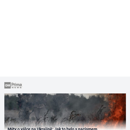
Mýty o válce na Ukrajině: Jak to bylo s nacismem,