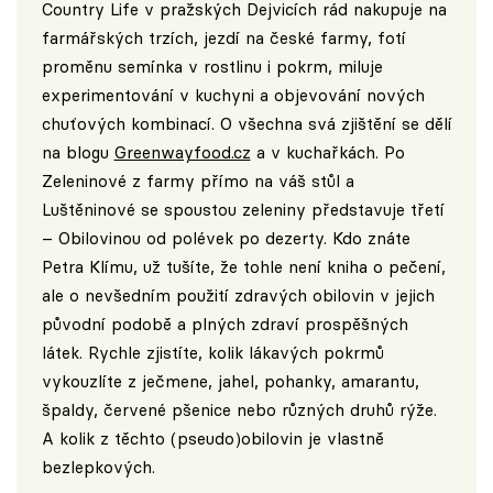
Country Life v pražských Dejvicích rád nakupuje na
farmářských trzích, jezdí na české farmy, fotí
proměnu semínka v rostlinu i pokrm, miluje
experimentování v kuchyni a objevování nových
chuťových kombinací. O všechna svá zjištění se dělí
na blogu
Greenwayfood.cz
a v kuchařkách. Po
Zeleninové z farmy přímo na váš stůl a
Luštěninové se spoustou zeleniny představuje třetí
– Obilovinou od polévek po dezerty. Kdo znáte
Petra Klímu, už tušíte, že tohle není kniha o pečení,
ale o nevšedním použití zdravých obilovin v jejich
původní podobě a plných zdraví prospěšných
látek. Rychle zjistíte, kolik lákavých pokrmů
vykouzlíte z ječmene, jahel, pohanky, amarantu,
špaldy, červené pšenice nebo různých druhů rýže.
A kolik z těchto (pseudo)obilovin je vlastně
bezlepkových.