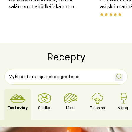
salámem: Lahůdkářská retro
asijské marin
klasika, která chutná stejně skvěle
chuťovka z gr
jako dřív
Recepty
Těstoviny
Sladké
Maso
Zelenina
Nápoje