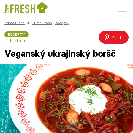
Prima Fresh
■
Prima Fresh
Recepty
Kuře
Polévky k večeři
Rychlé večeře
Trendy:
RECEPTY
Pin it
Petr Klíma
Česká kuchyně
Čokoláda
Veganský ukrajinský boršč
Témata
Recepty
Články
TV Program