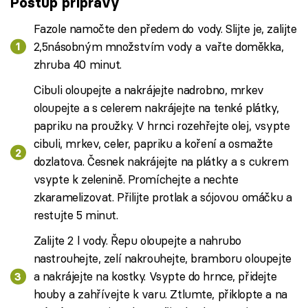
Postup přípravy
Fazole namočte den předem do vody. Slijte je, zalijte
2,5násobným množstvím vody a vařte doměkka,
zhruba 40 minut.
Cibuli oloupejte a nakrájejte nadrobno, mrkev
oloupejte a s celerem nakrájejte na tenké plátky,
papriku na proužky. V hrnci rozehřejte olej, vsypte
cibuli, mrkev, celer, papriku a koření a osmažte
dozlatova. Česnek nakrájejte na plátky a s cukrem
vsypte k zelenině. Promíchejte a nechte
zkaramelizovat. Přilijte protlak a sójovou omáčku a
restujte 5 minut.
Zalijte 2 l vody. Řepu oloupejte a nahrubo
nastrouhejte, zelí nakrouhejte, bramboru oloupejte
a nakrájejte na kostky. Vsypte do hrnce, přidejte
houby a zahřívejte k varu. Ztlumte, přiklopte a na