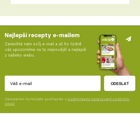
Nejlepší recepty e-mailem
Zanechte nám svůj e-mail a až 5x týdně
vás upozorníme na to nejnovější a nejlepší
z našeho webu.
ODESLAT
Odesláním formuláře souhlasíte s
podmínkami zpracování osobních
údajů