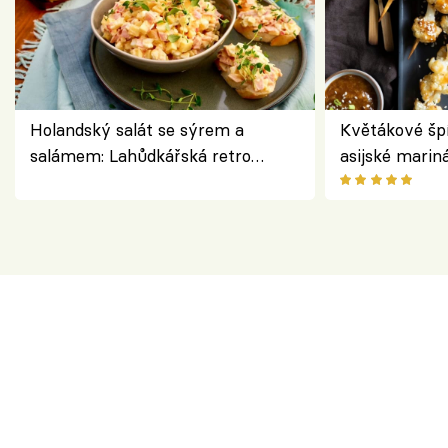
Holandský salát se sýrem a
Květákové šp
salámem: Lahůdkářská retro
asijské marin
klasika, která chutná stejně skvěle
chuťovka z gr
jako dřív