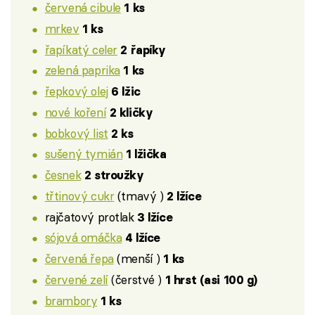
červená cibule
1 ks
mrkev
1 ks
řapíkatý celer
2 řapíky
zelená paprika
1 ks
řepkový olej
6 lžic
nové koření
2 kličky
bobkový list
2 ks
sušený tymián
1 lžička
česnek
2 stroužky
třtinový cukr
(tmavý )
2 lžíce
rajčatový protlak
3 lžíce
sójová omáčka
4 lžíce
červená řepa
(menší )
1 ks
červené zelí
(čerstvé )
1 hrst (asi 100 g)
brambory
1 ks