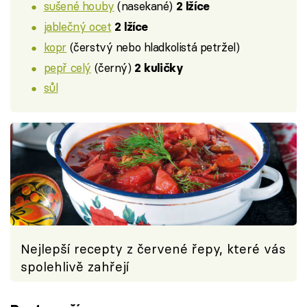
sušené houby
(nasekané)
2 lžíce
jablečný ocet
2 lžíce
kopr
(čerstvý nebo hladkolistá petržel)
pepř celý
(černý)
2 kuličky
sůl
Nejlepší recepty z červené řepy, které vás
spolehlivě zahřejí