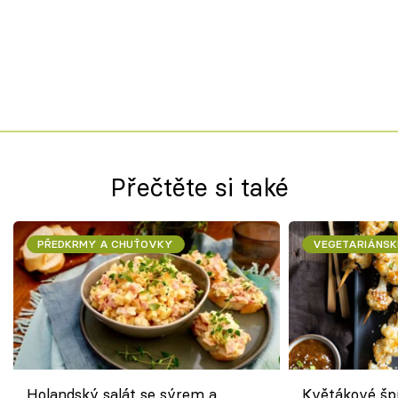
Přečtěte si také
PŘEDKRMY A CHUŤOVKY
VEGETARIÁNSK
Holandský salát se sýrem a
Květákové šp