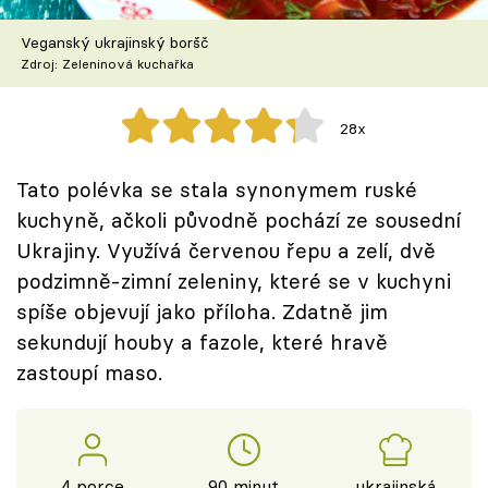
Škola vaření
Veganský ukrajinský boršč
Zdroj: Zeleninová kuchařka
Recepty z TV
Speciál: Cuketa
28x
Těhotnej kuchař
Tato polévka se stala synonymem ruské
kuchyně, ačkoli původně pochází ze sousední
Sledujte prima+
Ukrajiny. Využívá červenou řepu a zelí, dvě
podzimně-zimní zeleniny, které se v kuchyni
Přihlášení
spíše objevují jako příloha. Zdatně jim
sekundují houby a fazole, které hravě
zastoupí maso.
Sledujte nás
4 porce
90 minut
ukrajinská