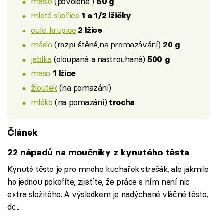
máslo
(povolené )
60 g
mletá skořice
1 a 1/2 lžičky
cukr krupice
2 lžíce
máslo
(rozpuštěné,na promazávání)
20 g
jablka
(oloupaná a nastrouhaná)
500 g
maso
1 lžíce
žloutek
(na pomazání)
mléko
(na pomazání)
trocha
Článek
22 nápadů na moučníky z kynutého těsta
Kynuté těsto je pro mnoho kuchařek strašák, ale jakmile
ho jednou pokoříte, zjistíte, že práce s ním není nic
extra složitého. A výsledkem je nadýchané vláčné těsto,
do...