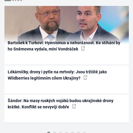
Bartošek k Turkovi: Hyenismus a nehoráznost. Ke stíhání by
ho Sněmovna vydala, míní Vondráček
Lékárničky, drony i pytle na mrtvoly: Jsou tržiště jako
Wildberries legitimním cílem Ukrajiny?
Šándor: Na masy ruských vojáků budou ukrajinské drony
krátké. Konflikt se nevyvíjí dobře