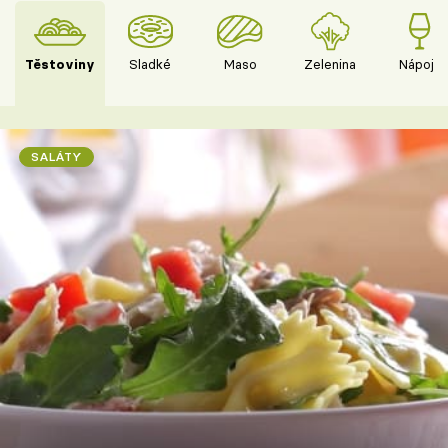
Těstoviny
Sladké
Maso
Zelenina
Nápoje
SALÁTY