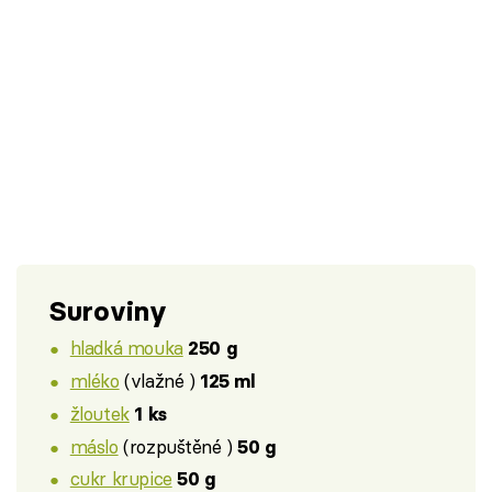
Suroviny
hladká mouka
250 g
mléko
(vlažné )
125 ml
žloutek
1 ks
máslo
(rozpuštěné )
50 g
cukr krupice
50 g