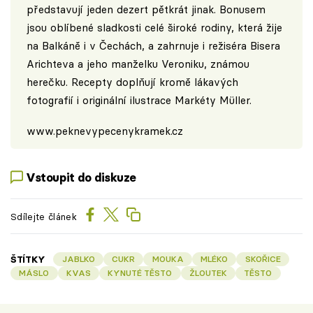
představují jeden dezert pětkrát jinak. Bonusem
jsou oblíbené sladkosti celé široké rodiny, která žije
na Balkáně i v Čechách, a zahrnuje i režiséra Bisera
Arichteva a jeho manželku Veroniku, známou
herečku. Recepty doplňují kromě lákavých
fotografií i originální ilustrace Markéty Müller.
www.peknevypecenykramek.cz
Vstoupit do diskuze
Sdílejte článek
ŠTÍTKY
JABLKO
CUKR
MOUKA
MLÉKO
SKOŘICE
MÁSLO
KVAS
KYNUTÉ TĚSTO
ŽLOUTEK
TĚSTO