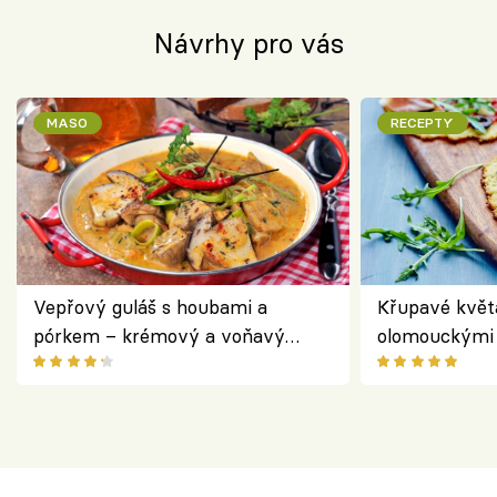
Návrhy pro vás
MASO
RECEPTY
Vepřový guláš s houbami a
Křupavé květ
pórkem – krémový a voňavý
olomouckými 
pokrm z jednoho hrnce
bezlepkový o
českým sýre