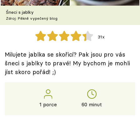
Škola vaření
Šneci s jablky
Zdroj: Pěkně vypečený blog
Recepty z TV
Speciál: Cuketa
31x
Těhotnej kuchař
Milujete jablka se skořicí? Pak jsou pro vás
šneci s jablky to pravé! My bychom je mohli
Sledujte prima+
jíst skoro pořád! ;)
Přihlášení
1 porce
60 minut
Sledujte nás