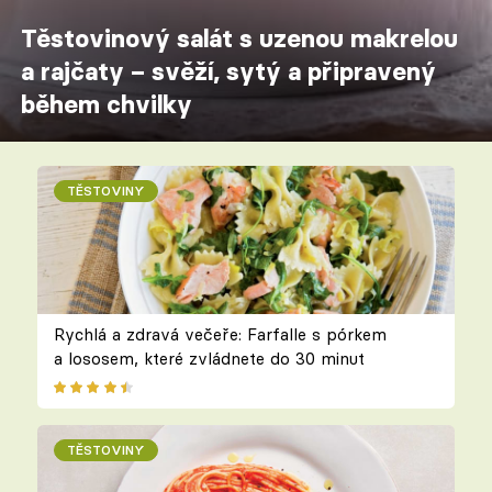
Těstovinový salát s uzenou makrelou
a rajčaty – svěží, sytý a připravený
během chvilky
TĚSTOVINY
Rychlá a zdravá večeře: Farfalle s pórkem
a lososem, které zvládnete do 30 minut
TĚSTOVINY