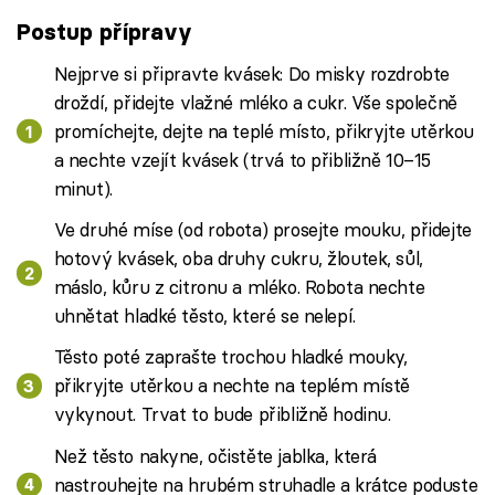
Postup přípravy
Nejprve si připravte kvásek: Do misky rozdrobte
droždí, přidejte vlažné mléko a cukr. Vše společně
promíchejte, dejte na teplé místo, přikryjte utěrkou
a nechte vzejít kvásek (trvá to přibližně 10–15
minut).
Ve druhé míse (od robota) prosejte mouku, přidejte
hotový kvásek, oba druhy cukru, žloutek, sůl,
máslo, kůru z citronu a mléko. Robota nechte
uhnětat hladké těsto, které se nelepí.
Těsto poté zaprašte trochou hladké mouky,
přikryjte utěrkou a nechte na teplém místě
vykynout. Trvat to bude přibližně hodinu.
Než těsto nakyne, očistěte jablka, která
nastrouhejte na hrubém struhadle a krátce poduste