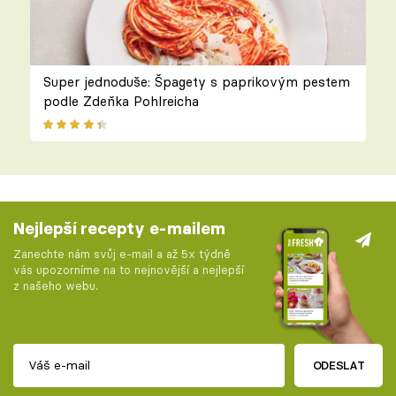
Super jednoduše: Špagety s paprikovým pestem
podle Zdeňka Pohlreicha
Nejlepší recepty e-mailem
Zanechte nám svůj e-mail a až 5x týdně
vás upozorníme na to nejnovější a nejlepší
z našeho webu.
ODESLAT