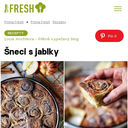
Prima Fresh
■
Prima Fresh
Recepty
Kuře
Polévky k večeři
Rychlé večeře
Trendy:
RECEPTY
Pin it
Lucie Arichteva - Pěkně vypečený blog
Česká kuchyně
Čokoláda
Šneci s jablky
Témata
Recepty
Články
TV Program