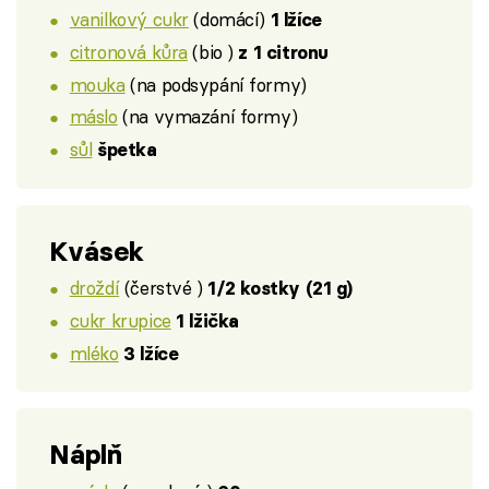
vanilkový cukr
(domácí)
1 lžíce
citronová kůra
(bio )
z 1 citronu
mouka
(na podsypání formy)
máslo
(na vymazání formy)
sůl
špetka
Kvásek
droždí
(čerstvé )
1/2 kostky (21 g)
cukr krupice
1 lžička
mléko
3 lžíce
Náplň