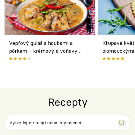
Vepřový guláš s houbami a
Křupavé květ
pórkem – krémový a voňavý
olomouckými 
pokrm z jednoho hrnce
bezlepkový o
českým sýre
Recepty