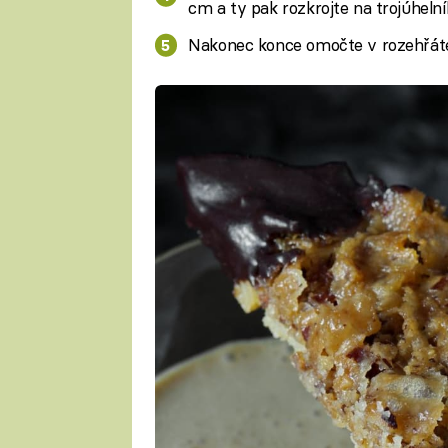
cm a ty pak rozkrojte na trojúheln
Nakonec konce omočte v rozehřáté