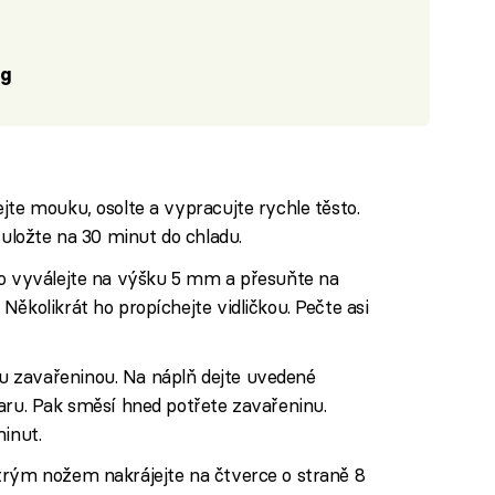
 g
jte mouku, osolte a vypracujte rychle těsto.
 uložte na 30 minut do chladu.
to vyválejte na výšku 5 mm a přesuňte na
ěkolikrát ho propíchejte vidličkou. Pečte asi
 zavařeninou. Na náplň dejte uvedené
aru. Pak směsí hned potřete zavařeninu.
minut.
trým nožem nakrájejte na čtverce o straně 8