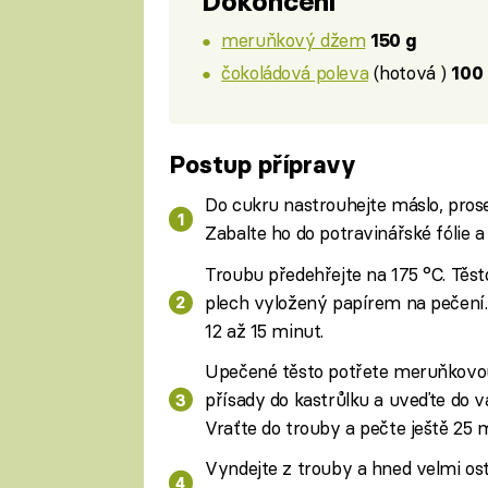
Dokončení
meruňkový džem
150 g
čokoládová poleva
(hotová )
100
Postup přípravy
Do cukru nastrouhejte máslo, prose
Zabalte ho do potravinářské fólie a
Troubu předehřejte na 175 °C. Těs
plech vyložený papírem na pečení. N
12 až 15 minut.
Upečené těsto potřete meruňkovou
přísady do kastrůlku a uveďte do v
Vraťte do trouby a pečte ještě 25 
Vyndejte z trouby a hned velmi os