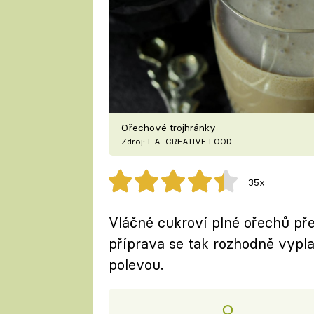
Ořechové trojhránky
Zdroj: L.A. CREATIVE FOOD
35x
Vláčné cukroví plné ořechů pře
příprava se tak rozhodně vypla
polevou.