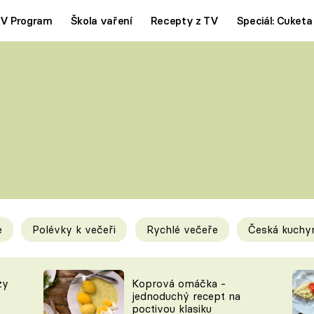
V Program
Škola vaření
Recepty z TV
Speciál: Cuketa
Polévky
Saláty
ČESKÁ KLASIKA
TĚSTOVIN
SILNÉ VÝVARY
SLADKÉ
KRÉMOVÉ
BEZMASÁ J
e
Polévky k večeři
Rychlé večeře
Česká kuchy
y
Tipy a triky
Novink
zy
Koprová omáčka -
jednoduchý recept na
poctivou klasiku
KAM ZA JÍDLEM
BLOG