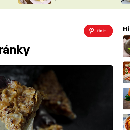
ŠÉFREDAK
VYCHYTÁVKY
SOUTĚŽ FR
NA NÁKUPECH
ČASOPIS
Hi
Pin it
ránky