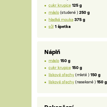
cukr krupice
125 g
máslo
(studené )
250 g
hladká mouka
375 g
sůl
1 špetka
Náplň
máslo
150 g
cukr krupice
150 g
lískové ořechy
(mleté )
150 g
lískové ořechy
(nasekané )
150 g