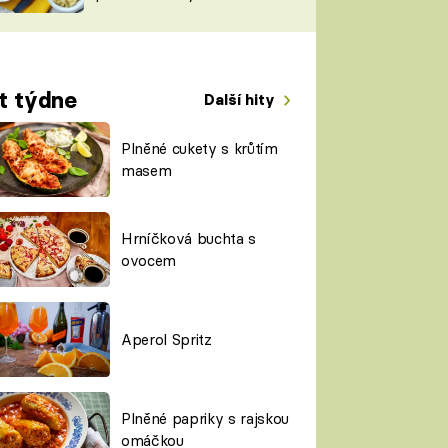
TORKY
ESH
t týdne
Další hity
Plněné cukety s krůtím
masem
Hrníčková buchta s
ovocem
Aperol Spritz
Plněné papriky s rajskou
omáčkou