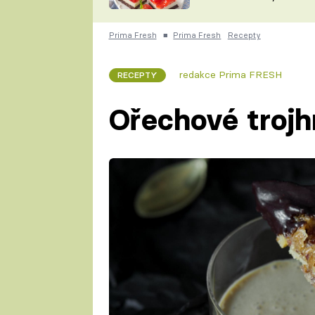
nepotřebujete troubu
ZDENĚK
ČESKO NA TALÍŘI
POHLREICH
Prima Fresh
■
Prima Fresh
Recepty
KAROLÍNA,
JAROSLAV SAPÍK
DOMÁCÍ
redakce Prima FRESH
RECEPTY
KUCHAŘKA
KAROLÍNA
KAMBERSKÁ
Ořechové trojh