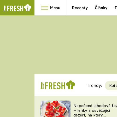
Menu
Recepty
Články
T
Oblíbené
Přílohy
recepty
HRANOLKY
HOUBY
KNEDLÍKY
DÝNĚ
KAŠE
RYCHLOVKY
Trendy:
Kuř
Populární
Videorecept
Nepečené jahodové ře
– lehký a osvěžující
kuchaři
dezert, na který
TEĎ VAŘÍ ŠÉF!