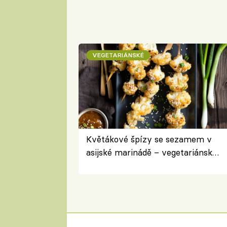
VEGETARIÁNSKÉ
Květákové špízy se sezamem v
asijské marinádě – vegetariánská
chuťovka z grilu