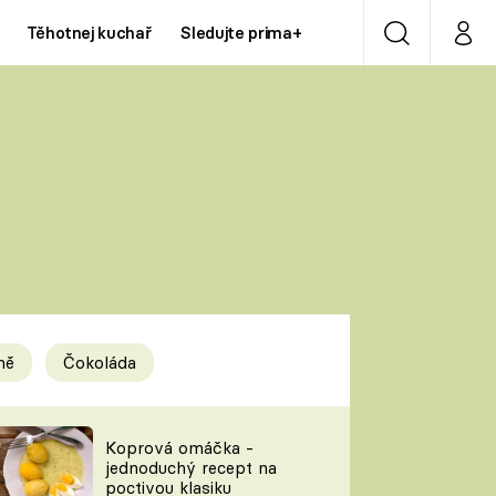
Těhotnej kuchař
Sledujte prima+
Vyhledávání
Můj p
Prima+
Y
CNN Prima NEWS
Prima ZOOM
ÍDLA
Prima LIVING
Prima Ženy
ně
Čokoláda
Prima LAJK
y
Koprová omáčka -
jednoduchý recept na
Sledujte nás
poctivou klasiku