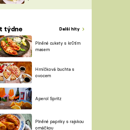
TORKY
ESH
t týdne
Další hity
Plněné cukety s krůtím
masem
Hrníčková buchta s
ovocem
Aperol Spritz
Plněné papriky s rajskou
omáčkou