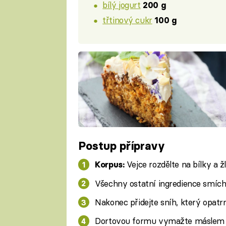
bílý jogurt
200 g
třtinový cukr
100 g
Postup přípravy
Vejce rozdělte na bílky a žl
Korpus:
Všechny ostatní ingredience smíche
Nakonec přidejte sníh, který opatr
Dortovou formu vymažte máslem 