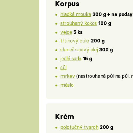
Korpus
hladká mouka
300 g + na podsy
strouhaný kokos
100 g
vejce
5 ks
třtinový cukr
200 g
slunečnicový olej
300 g
jedlá soda
15 g
sůl
mrkev
(nastrouhaná půl na půl,
máslo
Krém
polotučný tvaroh
200 g