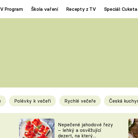
V Program
Škola vaření
Recepty z TV
Speciál: Cuketa
Polévky
Saláty
ČESKÁ KLASIKA
TĚSTOVIN
SILNÉ VÝVARY
SLADKÉ
KRÉMOVÉ
BEZMASÁ J
e
Polévky k večeři
Rychlé večeře
Česká kuchy
y
Tipy a triky
Novink
Nepečené jahodové řezy
– lehký a osvěžující
dezert, na který
KAM ZA JÍDLEM
BLOG