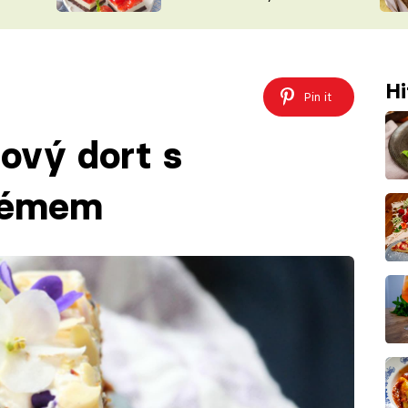
nepotřebujete troubu
ŠÉFREDAK
VYCHYTÁVKY
SOUTĚŽ FR
NA NÁKUPECH
ČASOPIS
Hi
Pin it
ový dort s
rémem