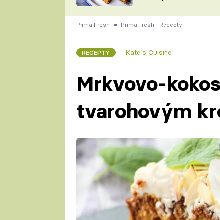
skvělý způsob, jak
ZDENĚK
zpracovat přerostlé
ČESKO NA TALÍŘI
cukety
POHLREICH
Prima Fresh
■
Prima Fresh
Recepty
KAROLÍNA,
JAROSLAV SAPÍK
DOMÁCÍ
Kate´s Cuisine
RECEPTY
KUCHAŘKA
KAROLÍNA
KAMBERSKÁ
Mrkvovo-kokos
tvarohovým k