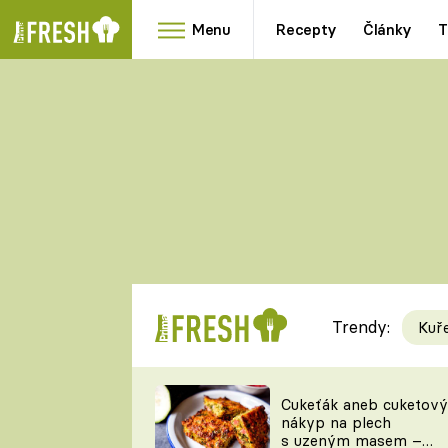
Menu
Recepty
Články
T
Oblíbené
Přílohy
recepty
HRANOLKY
HOUBY
KNEDLÍKY
DÝNĚ
KAŠE
RYCHLOVKY
Trendy:
Kuř
Populární
Videorecept
Cukeťák aneb cuketový
nákyp na plech
kuchaři
s uzeným masem –
TEĎ VAŘÍ ŠÉF!