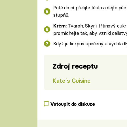
Poté do ní přelijte těsto a dejte p
stupňů.
Tvaroh, Skyr i třtinový cukr
Krém:
promíchejte tak, aby vznikl celistv
Když je korpus upečený a vychladlý
Zdroj receptu
Kate´s Cuisine
Vstoupit do diskuze