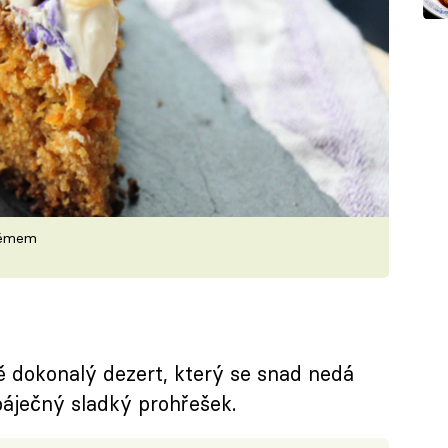
rémem
ě dokonalý dezert, který se snad nedá
báječný sladký prohřešek.