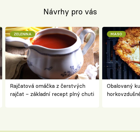
Návrhy pro vás
ZELENINA
MASO
Rajčatová omáčka z čerstvých
Obalovaný kuř
rajčat – základní recept plný chuti
horkovzdušné 
novém pojetí
Olivera