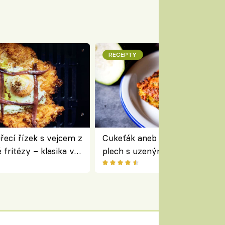
RECEPTY
ecí řízek s vejcem z
Cukeťák aneb cuketový nákyp
fritézy – klasika v
plech s uzeným masem – skvě
 podle Jamieho
způsob, jak zpracovat přerostl
cukety