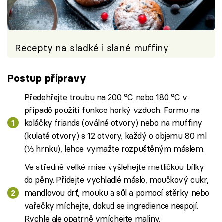
Recepty na sladké i slané muffiny
Postup přípravy
Předehřejte troubu na 200 °C nebo 180 °C v
případě použití funkce horký vzduch. Formu na
koláčky friands (oválné otvory) nebo na muffiny
(kulaté otvory) s 12 otvory, každý o objemu 80 ml
(⅓ hrnku), lehce vymažte rozpuštěným máslem.
Ve středně velké míse vyšlehejte metličkou bílky
do pěny. Přidejte vychladlé máslo, moučkový cukr,
mandlovou drť, mouku a sůl a pomocí stěrky nebo
vařečky míchejte, dokud se ingredience nespojí.
Rychle ale opatrně vmíchejte maliny.