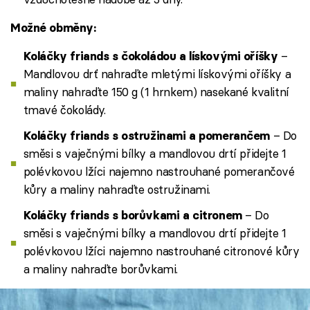
Možné obměny:
–
Koláčky friands s čokoládou a lískovými oříšky
Mandlovou drť nahraďte mletými lískovými oříšky a
maliny nahraďte 150 g (1 hrnkem) nasekané kvalitní
tmavé čokolády.
– Do
Koláčky friands s ostružinami a pomerančem
směsi s vaječnými bílky a mandlovou drtí přidejte 1
polévkovou lžíci najemno nastrouhané pomerančové
kůry a maliny nahraďte ostružinami.
– Do
Koláčky friands s borůvkami a citronem
směsi s vaječnými bílky a mandlovou drtí přidejte 1
polévkovou lžíci najemno nastrouhané citronové kůry
a maliny nahraďte borůvkami.