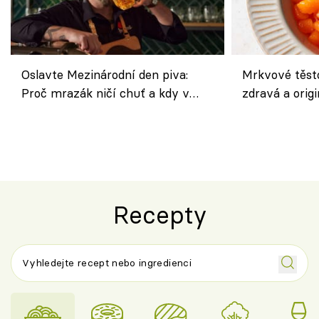
Oslavte Mezinárodní den piva:
Mrkvové těst
Proč mrazák ničí chuť a kdy v
zdravá a origi
horku vsadit na šnyt?
klasiky
Recepty