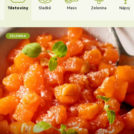
Těstoviny
Sladké
Maso
Zelenina
Nápoje
ZELENINA