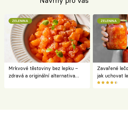
Návrhy pro vás
ZELENINA
ZELENINA
Mrkvové těstoviny bez lepku –
Zavařené lečo
zdravá a originální alternativa
jak uchovat l
klasiky