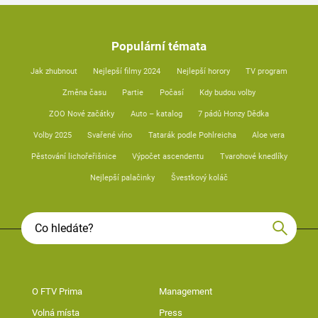
Populární témata
Jak zhubnout
Nejlepší filmy 2024
Nejlepší horory
TV program
Změna času
Partie
Počasí
Kdy budou volby
ZOO Nové začátky
Auto – katalog
7 pádů Honzy Dědka
Volby 2025
Svařené víno
Tatarák podle Pohlreicha
Aloe vera
Pěstování lichořeřišnice
Výpočet ascendentu
Tvarohové knedlíky
Nejlepší palačinky
Švestkový koláč
O FTV Prima
Management
Volná místa
Press