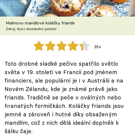
Škola vaření
Recepty z TV
Malinovo mandlové koláčky friands
Zdroj: Kurz domácího pečení
Speciál: Cuketa
35x
Těhotnej kuchař
Toto drobné sladké pečivo spatřilo světlo
Sledujte prima+
světa v 19. století ve Francii pod jménem
financiers, ale populární je i v Austrálii a na
Přihlášení
Novém Zélandu, kde je známé právě jako
friands. Tradičně se peče v oválných nebo
hranatých formičkách. Koláčky friands jsou
Sledujte nás
jemné a zároveň i hutné díky obsaženým
mandlím, což z nich dělá ideální doplněk k
šálku čaje.