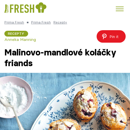
Prima Fresh
■
Prima Fresh
Recepty
Kuře
Polévky k večeři
Rychlé večeře
Trendy:
RECEPTY
Pin it
Anneka Manning
Česká kuchyně
Čokoláda
Malinovo-mandlové koláčky
friands
Témata
Recepty
Články
TV Program