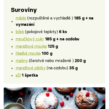
Suroviny
máslo
(rozpuštěné a vychladlé )
185 g + na
vymazání
bílek
(pokojové teploty)
6 ks
moučkový cukr
185 g + na ozdobu
mandlová mouka
125 g
hladká mouka
100 g
maliny
(čerstvé nebo mražené )
200 g
mandlové plátky
(na ozdobu)
35 g
sůl
1 špetka