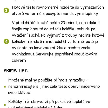
Hotové těsto rovnoměrně rozdělte do vymazaných
otvorů ve formě a posypte mandlovými lupínky.
V předehřáté troubě pečte 20 minut, nebo dokud
špejle zapíchnutá do středu koláčku nebude po
vytažení suchá. Po vyjmutí z trouby nechte hotové
koláčky friands 5 minut odstát ve formě, poté je
vyklopte na kovovou mřížku a nechte zcela
vychladnout. Servírujte poprášené moučkovým
cukrem.
PRIMA TIPY:
Mražené maliny použijte přímo z mrazáku -
nerozmrazujte je, jinak celé těsto obarví načerveno
svou šťávou.
Koláčky friands vydrží při pokojové teplotě ve
vzduchotěsné nádobě až 3 dny.