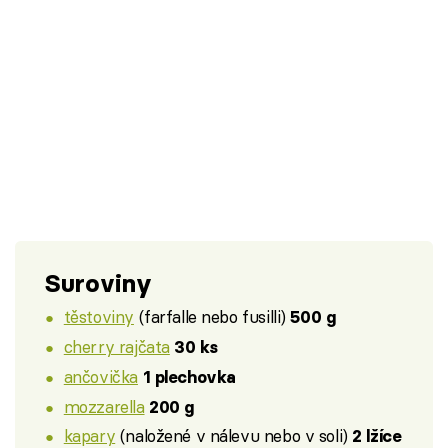
Suroviny
těstoviny
(farfalle nebo fusilli)
500 g
cherry rajčata
30 ks
ančovička
1 plechovka
mozzarella
200 g
kapary
(naložené v nálevu nebo v soli)
2 lžíce