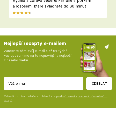
Rychlá a zdravá večeře: Farfalle s pórkem
a lososem, které zvládnete do 30 minut
Nejlepší recepty e-mailem
Zanechte nám svůj e-mail a až 5x týdně
vás upozorníme na to nejnovější a nejlepší
z našeho webu.
ODESLAT
Odesláním formuláře souhlasíte s
podmínkami zpracování osobních
údajů