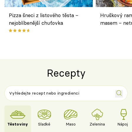
Pizza šneci z listového těsta –
Hruškový ram
nejoblíbenější chuťovka
masem – netr
asijském styl
Recepty
Těstoviny
Sladké
Maso
Zelenina
Nápoje