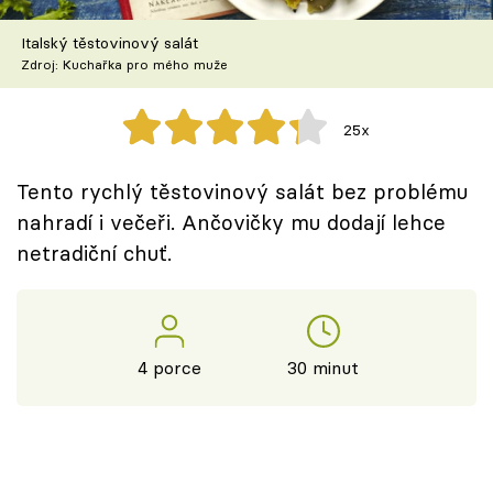
Škola vaření
Italský těstovinový salát
Zdroj: Kuchařka pro mého muže
Recepty z TV
Speciál: Cuketa
25x
Těhotnej kuchař
Tento rychlý těstovinový salát bez problému
nahradí i večeři. Ančovičky mu dodají lehce
Sledujte prima+
netradiční chuť.
Přihlášení
4 porce
30 minut
Sledujte nás