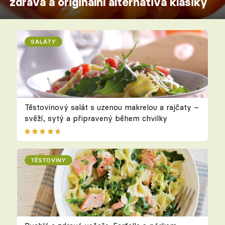
zdravá a originální alternativa klasiky
SALÁTY
Těstovinový salát s uzenou makrelou a rajčaty –
svěží, sytý a připravený během chvilky
TĚSTOVINY