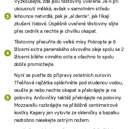
Vyzkoušejte, zda jsou těstoviny uvařené. Je-li při
ukousnutí měkká, avšak v samotném středu
lehounce natvrdlá, pak je „al dente“, jak říkají
zkušení Italové. Úspěšně uvařené těstoviny slijte
přes cedník a nechte je chvilku okapat.
Těstoviny přesuňte do velké mísy. Pokropte je 6
lžícemi extra panenského olivového oleje spolu se 2
lžícemi bílého vinného octa a všechno to spolu
dobře promíchejte.
Nyní se pusťte do přípravy ostatních surovin.
Třešňová rajčátka opláchněte pod studenou vodou,
osušte je nebo nechte okapat a překrájejte je na
poloviny. Ančovičky taktéž překrájejte na poloviny.
Mozzarellu rozkrájejte na přibližně centimetrové
kostky. Kapary jen vylovte ze skleničky a bazalku
nadrobno nasekejte ostrým nožem.