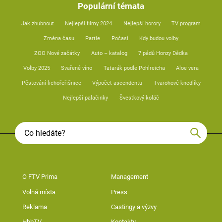
Populární témata
Jak zhubnout
Nejlepší filmy 2024
Nejlepší horory
TV program
Změna času
Partie
Počasí
Kdy budou volby
ZOO Nové začátky
Auto – katalog
7 pádů Honzy Dědka
Volby 2025
Svařené víno
Tatarák podle Pohlreicha
Aloe vera
Pěstování lichořeřišnice
Výpočet ascendentu
Tvarohové knedlíky
Nejlepší palačinky
Švestkový koláč
O FTV Prima
Management
Volná místa
Press
Reklama
Castingy a výzvy
HbbTV
Kontakty