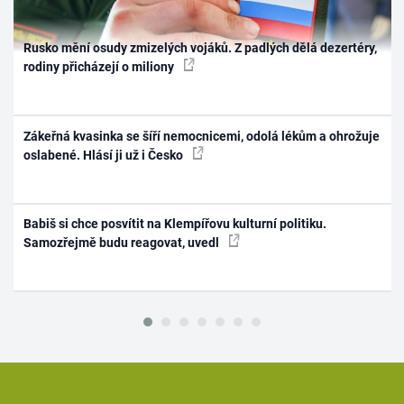
Rusko mění osudy zmizelých vojáků. Z padlých dělá dezertéry,
rodiny přicházejí o miliony
Zákeřná kvasinka se šíří nemocnicemi, odolá lékům a ohrožuje
oslabené. Hlásí ji už i Česko
Babiš si chce posvítit na Klempířovu kulturní politiku.
Samozřejmě budu reagovat, uvedl