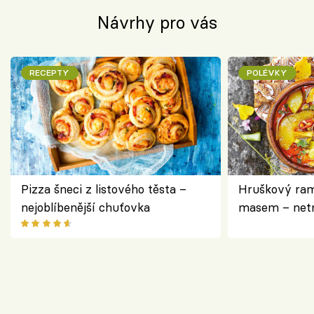
Návrhy pro vás
RECEPTY
POLÉVKY
Pizza šneci z listového těsta –
Hruškový ram
nejoblíbenější chuťovka
masem – netr
asijském styl