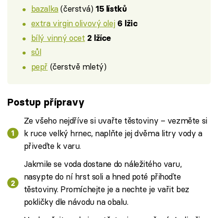
bazalka
(čerstvá)
15 lístků
extra virgin olivový olej
6 lžic
bílý vinný ocet
2 lžíce
sůl
pepř
(čerstvě mletý)
Postup přípravy
Ze všeho nejdříve si uvařte těstoviny – vezměte si
k ruce velký hrnec, naplňte jej dvěma litry vody a
přiveďte k varu.
Jakmile se voda dostane do náležitého varu,
nasypte do ní hrst soli a hned poté přihoďte
těstoviny. Promíchejte je a nechte je vařit bez
pokličky dle návodu na obalu.