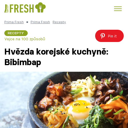
Prima Fresh
■
Prima Fresh
Recepty
Kuře
Polévky k večeři
Rychlé večeře
Trendy:
RECEPTY
Pin it
Vejce na 100 způsobů
Česká kuchyně
Čokoláda
Hvězda korejské kuchyně:
Bibimbap
Témata
Recepty
Články
TV Program