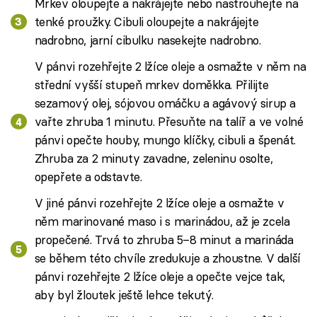
Mrkev oloupejte a nakrájejte nebo nastrouhejte na
tenké proužky. Cibuli oloupejte a nakrájejte
nadrobno, jarní cibulku nasekejte nadrobno.
V pánvi rozehřejte 2 lžíce oleje a osmažte v něm na
střední vyšší stupeň mrkev doměkka. Přilijte
sezamový olej, sójovou omáčku a agávový sirup a
vařte zhruba 1 minutu. Přesuňte na talíř a ve volné
pánvi opečte houby, mungo klíčky, cibuli a špenát.
Zhruba za 2 minuty zavadne, zeleninu osolte,
opepřete a odstavte.
V jiné pánvi rozehřejte 2 lžíce oleje a osmažte v
něm marinované maso i s marinádou, až je zcela
propečené. Trvá to zhruba 5–8 minut a marináda
se během této chvíle zredukuje a zhoustne. V další
pánvi rozehřejte 2 lžíce oleje a opečte vejce tak,
aby byl žloutek ještě lehce tekutý.