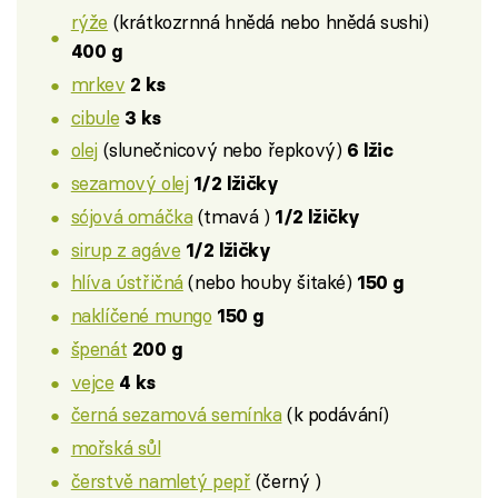
rýže
(krátkozrnná hnědá nebo hnědá sushi)
400 g
mrkev
2 ks
cibule
3 ks
olej
(slunečnicový nebo řepkový)
6 lžic
sezamový olej
1/2 lžičky
sójová omáčka
(tmavá )
1/2 lžičky
sirup z agáve
1/2 lžičky
hlíva ústřičná
(nebo houby šitaké)
150 g
naklíčené mungo
150 g
špenát
200 g
vejce
4 ks
černá sezamová semínka
(k podávání)
mořská sůl
čerstvě namletý pepř
(černý )