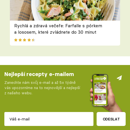
Rychlá a zdravá večeře: Farfalle s pórkem
a lososem, které zvládnete do 30 minut
Nejlepší recepty e-mailem
Zanechte nám svůj e-mail a až 5x týdně
vás upozorníme na to nejnovější a nejlepší
z našeho webu.
ODESLAT