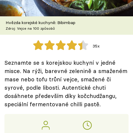
Škola vaření
Recepty z TV
Hvězda korejské kuchyně: Bibimbap
Zdroj: Vejce na 100 způsobů
Speciál: Cuketa
35x
Těhotnej kuchař
Seznamte se s korejskou kuchyní v jedné
Sledujte prima+
misce. Na rýži, barevné zelenině a smaženém
mase nebo tofu trůní vejce, smažené či
Přihlášení
syrové, podle libosti. Autentické chuti
dosáhnete především díky kočchudžangu,
speciální fermentované chilli pastě.
Sledujte nás