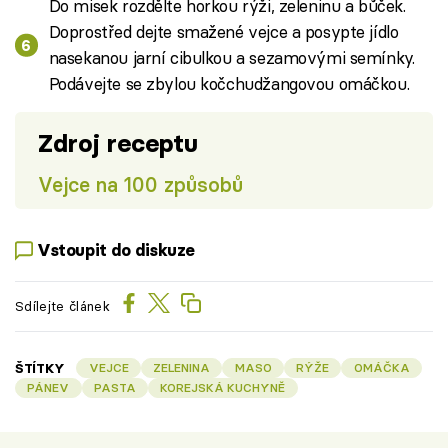
Do misek rozdělte horkou rýži, zeleninu a bůček.
Doprostřed dejte smažené vejce a posypte jídlo
nasekanou jarní cibulkou a sezamovými semínky.
Podávejte se zbylou kočchudžangovou omáčkou.
Zdroj receptu
Vejce na 100 způsobů
Vstoupit do diskuze
Sdílejte článek
ŠTÍTKY
VEJCE
ZELENINA
MASO
RÝŽE
OMÁČKA
PÁNEV
PASTA
KOREJSKÁ KUCHYNĚ