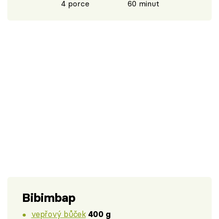
4 porce
60 minut
Bibimbap
vepřový bůček
400 g