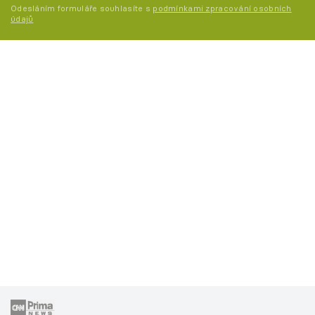
Odesláním formuláře souhlasíte s
podmínkami zpracování osobních
údajů