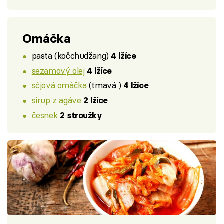
Omáčka
pasta (kočchudžang)
4 lžíce
sezamový olej
4 lžíce
sójová omáčka
(tmavá )
4 lžíce
sirup z agáve
2 lžíce
česnek
2 stroužky