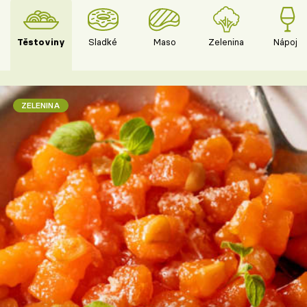
Těstoviny
Sladké
Maso
Zelenina
Nápoje
ZELENINA