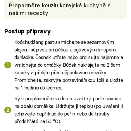
Propadněte kouzlu korejské kuchyně s
našimi recepty
Postup přípravy
Kočchudžang pastu smíchejte se sezamovým
olejem, sójovou omáčkou a agávovým sirupem
dohladka. Česnek utřete nebo prolisujte najemno a
vmíchejte do omáčky. Bůček nakrájejte na 2,5cm
kousky a přelijte přes něj polovinu omáčky.
Promíchejte, zakryjte potravinářskou fólií a uložte
na 1 hodinu do lednice.
Rýži propláchněte vodou a uvařte ji podle návodu
na obalu doměkka. Udržujte ji teplou (po uvaření ji
schovejte například do peřin nebo do trouby
předehřáté na 50 °C).