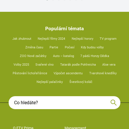
Populární témata
Jak zhubnout
Nejlepší filmy 2024
Nejlepší horory
TV program
Změna času
Partie
Počasí
Kdy budou volby
ZOO Nové začátky
Auto – katalog
7 pádů Honzy Dědka
Volby 2025
Svařené víno
Tatarák podle Pohlreicha
Aloe vera
Pěstování lichořeřišnice
Výpočet ascendentu
Tvarohové knedlíky
Nejlepší palačinky
Švestkový koláč
O FTV Prima
Management