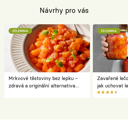
Návrhy pro vás
ZELENINA
ZELENINA
Mrkvové těstoviny bez lepku –
Zavařené lečo
zdravá a originální alternativa
jak uchovat l
klasiky