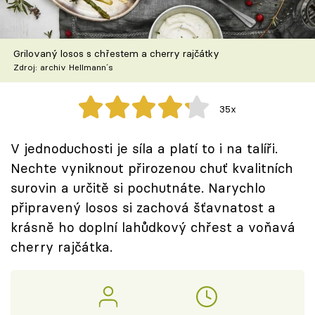
Škola vaření
Recepty z TV
Grilovaný losos s chřestem a cherry rajčátky
Zdroj: archiv Hellmann´s
Speciál: Cuketa
35x
Těhotnej kuchař
V jednoduchosti je síla a platí to i na talíři.
Sledujte prima+
Nechte vyniknout přirozenou chuť kvalitních
surovin a určitě si pochutnáte. Narychlo
Přihlášení
připravený losos si zachová šťavnatost a
krásně ho doplní lahůdkový chřest a voňavá
cherry rajčátka.
Sledujte nás