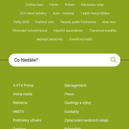
Změna času
Partie
Počasí
Kdy budou volby
ZOO Nové začátky
Auto – katalog
7 pádů Honzy Dědka
Volby 2025
Svařené víno
Tatarák podle Pohlreicha
Aloe vera
Pěstování lichořeřišnice
Výpočet ascendentu
Tvarohové knedlíky
Nejlepší palačinky
Švestkový koláč
O FTV Prima
Management
Volná místa
Press
Reklama
Castingy a výzvy
HbbTV
Kontakty
Podmínky užívání
Zpracování osobních údajů
Cookies
Nápověda