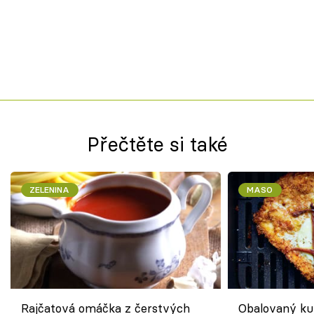
Přečtěte si také
ZELENINA
MASO
Rajčatová omáčka z čerstvých
Obalovaný kuř