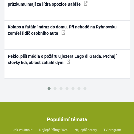
průzkumu mají za lídra opozice Babiše
Kolaps a fatální náraz do domu. Při nehodě na Ryhnovsku
zemřel řidič osobního auta
Peklo, píší média o požáru u jezera Lago di Garda. Prchají
stovky lidí, oblast zahalil dým
Populární témata
Jak zhubnout
Nejlepší filmy 2024
Nejlepší horory
TV program