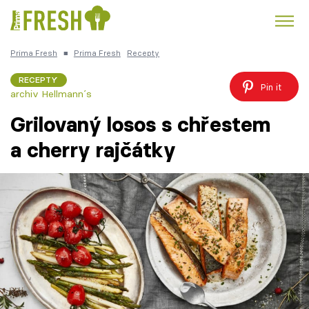
Prima Fresh
■
Prima Fresh
Recepty
Kuře
Polévky k večeři
Rychlé večeře
Trendy:
RECEPTY
Pin it
archiv Hellmann´s
Česká kuchyně
Čokoláda
Grilovaný losos s chřestem
a cherry rajčátky
Témata
Recepty
Články
TV Program