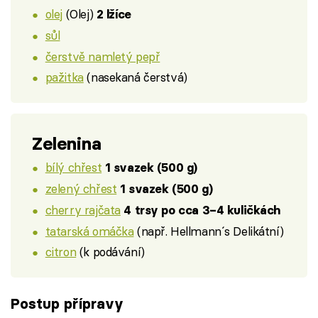
olej
(Olej)
2 lžíce
sůl
čerstvě namletý pepř
pažitka
(nasekaná čerstvá)
Zelenina
bílý chřest
1 svazek (500 g)
zelený chřest
1 svazek (500 g)
cherry rajčata
4 trsy po cca 3–4 kuličkách
tatarská omáčka
(např. Hellmann´s Delikátní)
citron
(k podávání)
Postup přípravy