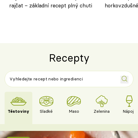
rajčat – základní recept plný chuti
horkovzdušné 
novém pojetí
Olivera
Recepty
Těstoviny
Sladké
Maso
Zelenina
Nápoje