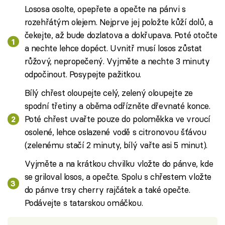
Lososa osolte, opepřete a opečte na pánvi s
rozehřátým olejem. Nejprve jej položte kůží dolů, a
čekejte, až bude dozlatova a dokřupava. Poté otočte
a nechte lehce dopéct. Uvnitř musí losos zůstat
růžový, nepropečený. Vyjměte a nechte 3 minuty
odpočinout. Posypejte pažitkou.
Bílý chřest oloupejte celý, zelený oloupejte ze
spodní třetiny a oběma odřízněte dřevnaté konce.
Poté chřest uvařte pouze do poloměkka ve vroucí
osolené, lehce oslazené vodě s citronovou šťávou
(zelenému stačí 2 minuty, bílý vařte asi 5 minut).
Vyjměte a na krátkou chvilku vložte do pánve, kde
se griloval losos, a opečte. Spolu s chřestem vložte
do pánve trsy cherry rajčátek a také opečte.
Podávejte s tatarskou omáčkou.