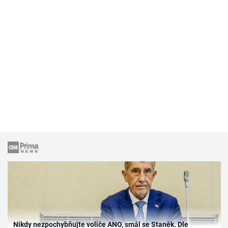
Nikdy nezpochybňujte voliče ANO, smál se Staněk. Dle