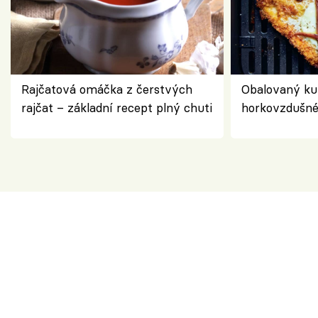
Rajčatová omáčka z čerstvých
Obalovaný kuř
rajčat – základní recept plný chuti
horkovzdušné 
novém pojetí
Olivera