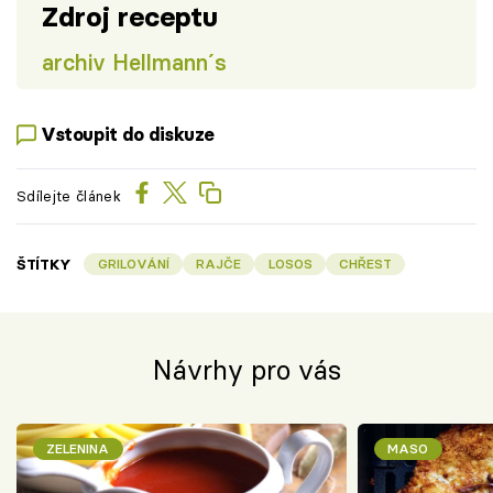
Zdroj receptu
archiv Hellmann´s
Vstoupit do diskuze
Sdílejte článek
ŠTÍTKY
GRILOVÁNÍ
RAJČE
LOSOS
CHŘEST
Návrhy pro vás
ZELENINA
MASO