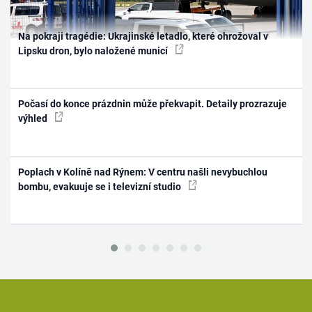
Na pokraji tragédie: Ukrajinské letadlo, které ohrožoval v
Lipsku dron, bylo naložené municí
Počasí do konce prázdnin může překvapit. Detaily prozrazuje
výhled
Poplach v Kolíně nad Rýnem: V centru našli nevybuchlou
bombu, evakuuje se i televizní studio