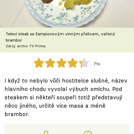
Škola vaření
Recepty z TV
Telecí steak se žampionovým vinným přelivem, vařený
Speciál: Cuketa
brambor
Zdroj: archiv TV Prima
Těhotnej kuchař
71x
Sledujte prima+
I když to nebylo vůči hostitelce slušné, název
Přihlášení
hlavního chodu vyvolal výbuch smíchu. Pod
steakem si někteří soupeři totiž představují
něco jiného, určitě více masa a méně
Sledujte nás
brambor.