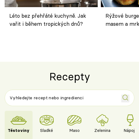
Léto bez přehřáté kuchyně. Jak
Rýžové burge
vařit i během tropických dnů?
masem a mrk
salátem – leh
Recepty
Těstoviny
Sladké
Maso
Zelenina
Nápoje