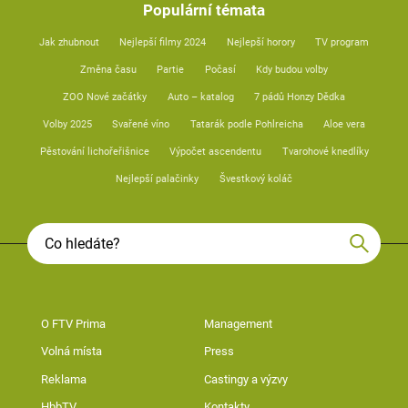
Populární témata
Jak zhubnout
Nejlepší filmy 2024
Nejlepší horory
TV program
Změna času
Partie
Počasí
Kdy budou volby
ZOO Nové začátky
Auto – katalog
7 pádů Honzy Dědka
Volby 2025
Svařené víno
Tatarák podle Pohlreicha
Aloe vera
Pěstování lichořeřišnice
Výpočet ascendentu
Tvarohové knedlíky
Nejlepší palačinky
Švestkový koláč
O FTV Prima
Management
Volná místa
Press
Reklama
Castingy a výzvy
HbbTV
Kontakty