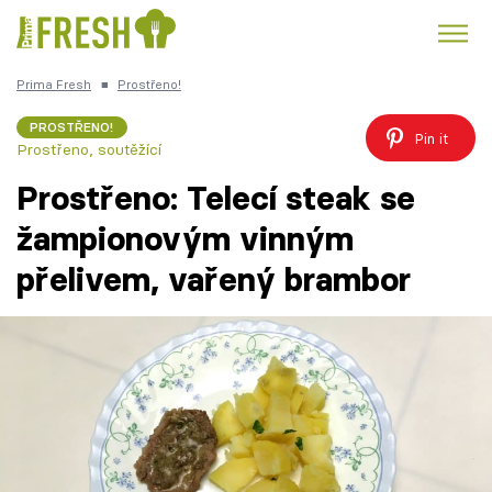
Prima Fresh
■
Prostřeno!
Kuře
Polévky k večeři
Rychlé večeře
Trendy:
PROSTŘENO!
Pin it
Prostřeno, soutěžící
Česká kuchyně
Čokoláda
Prostřeno: Telecí steak se
žampionovým vinným
přelivem, vařený brambor
Témata
Recepty
Články
TV Program