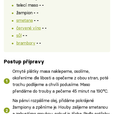
telecí maso
- -
žampion
- -
smetana
- -
červené víno
- -
sůl
- -
brambory
- -
Postup přípravy
Omyté plátky masa naklepeme, osolíme,
okořeníme dle libosti a opečeme z obou stran, poté
trochu podlijeme a chvíli podusíme. Maso
přendáme do trouby a pečeme 45 minut na 190°C.
Na pánvi rozpálíme olej, přidáme pokrájené
žampiony a zpěníme je. Houby zalijeme smetanou
a zahustíme moukou, pokud je třeba. Podle potřeby