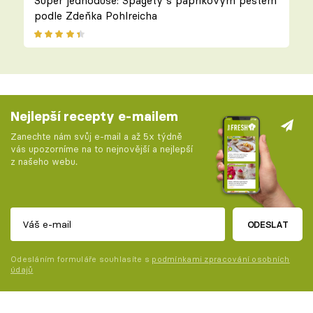
Super jednoduše: Špagety s paprikovým pestem
podle Zdeňka Pohlreicha
Nejlepší recepty e-mailem
Zanechte nám svůj e-mail a až 5x týdně
vás upozorníme na to nejnovější a nejlepší
z našeho webu.
ODESLAT
Odesláním formuláře souhlasíte s
podmínkami zpracování osobních
údajů