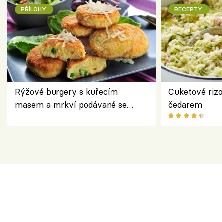
PŘÍLOHY
RECEPTY
Rýžové burgery s kuřecím
Cuketové rizo
masem a mrkví podávané se
čedarem
salátem – lehká a chutná večeře