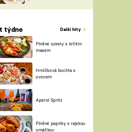
TORKY
ESH
t týdne
Další hity
Plněné cukety s krůtím
masem
Hrníčková buchta s
ovocem
Aperol Spritz
Plněné papriky s rajskou
omáčkou