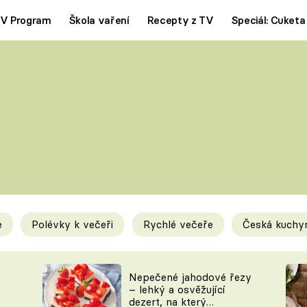
V Program
Škola vaření
Recepty z TV
Speciál: Cuketa
Polévky
Saláty
ČESKÁ KLASIKA
TĚSTOVIN
SILNÉ VÝVARY
SLADKÉ
KRÉMOVÉ
BEZMASÁ J
e
Polévky k večeři
Rychlé večeře
Česká kuchy
y
Tipy a triky
Novink
Nepečené jahodové řezy
– lehký a osvěžující
dezert, na který
KAM ZA JÍDLEM
BLOG