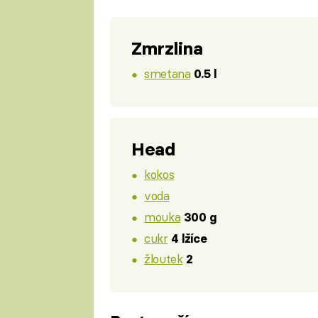
Zmrzlina
smetana
0.5 l
Head
kokos
voda
mouka
300 g
cukr
4 lžíce
žloutek
2