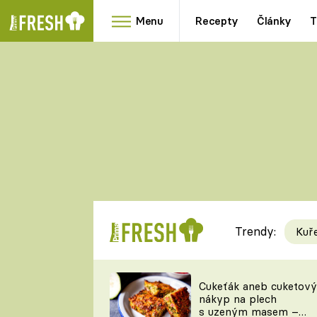
Menu
Recepty
Články
T
Oblíbené
Přílohy
recepty
HRANOLKY
HOUBY
KNEDLÍKY
DÝNĚ
KAŠE
RYCHLOVKY
Trendy:
Kuř
Populární
Videorecept
Cukeťák aneb cuketový
nákyp na plech
kuchaři
s uzeným masem –
TEĎ VAŘÍ ŠÉF!