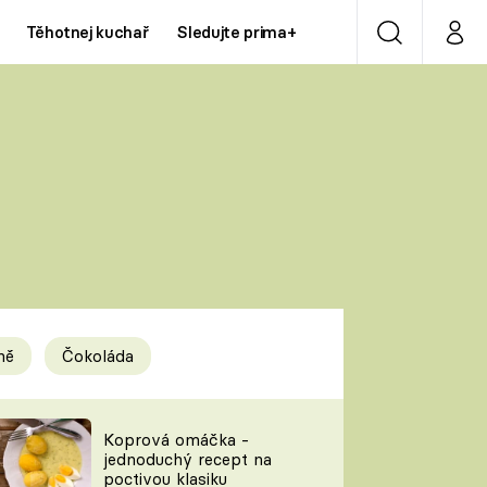
Těhotnej kuchař
Sledujte prima+
Vyhledávání
Můj p
Prima+
Y
CNN Prima NEWS
Prima ZOOM
ÍDLA
Prima LIVING
Prima Ženy
ně
Čokoláda
Prima LAJK
y
Koprová omáčka -
jednoduchý recept na
Sledujte nás
poctivou klasiku