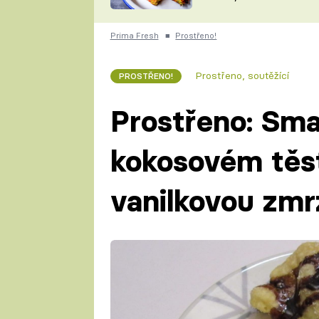
skvělý způsob, jak
ZDENĚK
zpracovat přerostlé
ČESKO NA TALÍŘI
cukety
POHLREICH
Prima Fresh
■
Prostřeno!
KAROLÍNA,
JAROSLAV SAPÍK
DOMÁCÍ
Prostřeno, soutěžící
PROSTŘENO!
KUCHAŘKA
KAROLÍNA
KAMBERSKÁ
Prostřeno: Sm
kokosovém těs
vanilkovou zmr