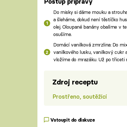
Postup přípravy
Do misky si dáme mouku a strouhan
a šleháme, dokud není těstíčko hus
olej. Oloupané banány obalíme v t
osušíme.
Domácí vanilková zmrzlina: Do mix
vanilkového lusku, vanilkový cukr
vložíme do mrazáku. Už po třicet
Zdroj receptu
Prostřeno, soutěžící
Vstoupit do diskuze