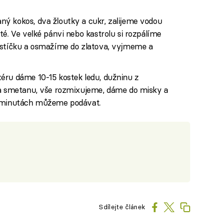
ý kokos, dva žloutky a cukr, zalijeme vodou
té. Ve velké pánvi nebo kastrolu si rozpálíme
estíčku a osmažíme do zlatova, vyjmeme a
éru dáme 10-15 kostek ledu, dužninu z
 a smetanu, vše rozmixujeme, dáme do misky a
i minutách můžeme podávat.
Sdílejte článek