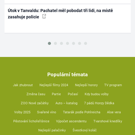
Útok v Tanvaldu: Pachatel měl pobodat tři lidi, na místě
zasahuje policie
Populární témata
Jak zhubnout
Nejlepší filmy 2024
Nejlepší horory
TV program
Změna času
Partie
Počasí
Kdy budou volby
ZOO Nové začátky
Auto – katalog
7 pádů Honzy Dědka
Volby 2025
Svařené víno
Tatarák podle Pohlreicha
Aloe vera
Pěstování lichořeřišnice
Výpočet ascendentu
Tvarohové knedlíky
Nejlepší palačinky
Švestkový koláč