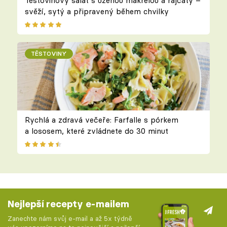
Těstovinový salát s uzenou makrelou a rajčaty –
svěží, sytý a připravený během chvilky
TĚSTOVINY
Rychlá a zdravá večeře: Farfalle s pórkem
a lososem, které zvládnete do 30 minut
Nejlepší recepty e-mailem
Zanechte nám svůj e-mail a až 5x týdně