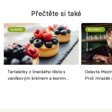
Přečtěte si také
SLADKÉ
NOVINKY
Tartaletky z lineckého těsta s
Oslavte Mezin
vanilkovým krémem a lesním
Proč mrazák n
ovocem podle Bread Society
horku vsadit 