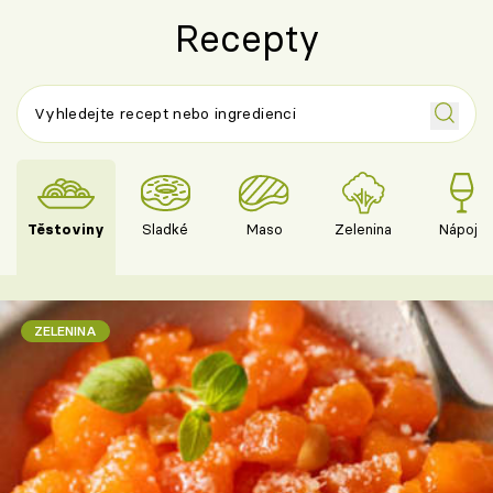
Recepty
Těstoviny
Sladké
Maso
Zelenina
Nápoje
ZELENINA