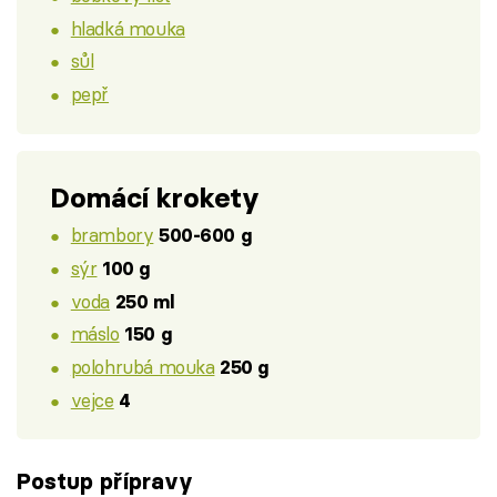
hladká mouka
sůl
pepř
Domácí krokety
brambory
500-600 g
sýr
100 g
voda
250 ml
máslo
150 g
polohrubá mouka
250 g
vejce
4
Postup přípravy