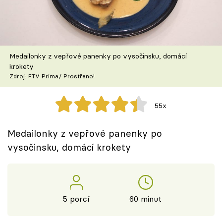
Škola vaření
Recepty z TV
Medailonky z vepřové panenky po vysočinsku, domácí
Speciál: Cuketa
krokety
Zdroj: FTV Prima/ Prostřeno!
Těhotnej kuchař
55x
Sledujte prima+
Medailonky z vepřové panenky po
Přihlášení
vysočinsku, domácí krokety
Sledujte nás
5 porcí
60 minut