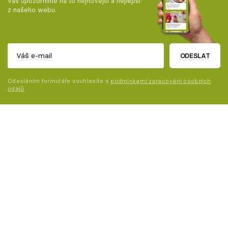
vás upozorníme na to nejnovější a nejlepší
z našeho webu.
ODESLAT
Odesláním formuláře souhlasíte s
podmínkami zpracování osobních
údajů