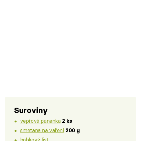
Suroviny
vepřová panenka
2 ks
smetana na vaření
200 g
bobkový list