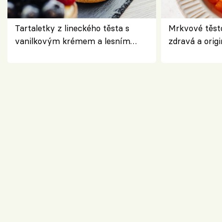
Tartaletky z lineckého těsta s
Mrkvové těst
vanilkovým krémem a lesním
zdravá a origi
ovocem podle Bread Society
klasiky