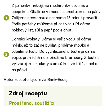
Z panenky nakrájíme medailonky, osolíme a
opepříme. Obalíme v mouce a orestujeme na pánvi.
Zalijeme smetanou a necháme 15 minut provařit.
Podle potřeby můžeme přidat vodu. Přidáme
bobkový list, sůl a pepř podle chuti.
Domácí krokety: Dáme si vařit vodu, přidáme
máslo, až to začne bublat, přidáme mouku a
odpálíme těsto. Do vychlazeného těsta přidáme
vejce, promícháme a přidáme brambory. Z těsta si
vytvarujeme krokety a smažíme ve fritéze nebo
na pánvi.
Autor receptu: Ljudmyla Bank-Bedej
Zdroj receptu
Prostřeno, soutěžící