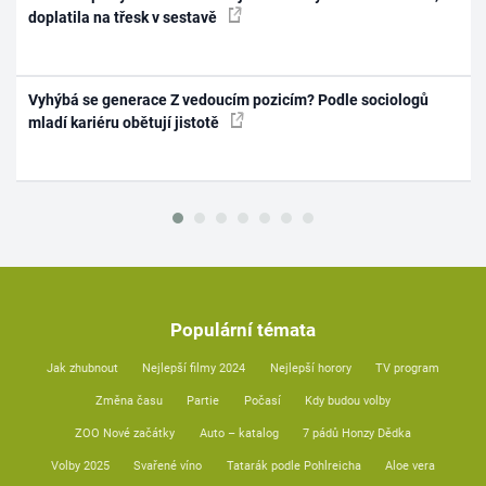
doplatila na třesk v sestavě
Vyhýbá se generace Z vedoucím pozicím? Podle sociologů
mladí kariéru obětují jistotě
Populární témata
Jak zhubnout
Nejlepší filmy 2024
Nejlepší horory
TV program
Změna času
Partie
Počasí
Kdy budou volby
ZOO Nové začátky
Auto – katalog
7 pádů Honzy Dědka
Volby 2025
Svařené víno
Tatarák podle Pohlreicha
Aloe vera