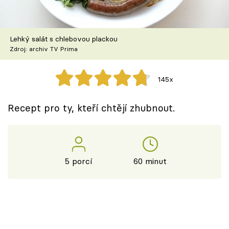
Škola vaření
Recepty z TV
Lehký salát s chlebovou plackou
Zdroj: archiv TV Prima
Speciál: Cuketa
145x
Těhotnej kuchař
Recept pro ty, kteří chtějí zhubnout.
Sledujte prima+
Přihlášení
5 porcí
60 minut
Sledujte nás