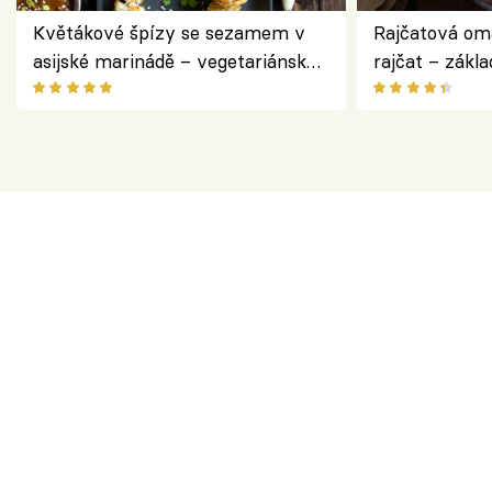
Květákové špízy se sezamem v
Rajčatová om
asijské marinádě – vegetariánská
rajčat – zákla
chuťovka z grilu