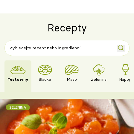
Recepty
Těstoviny
Sladké
Maso
Zelenina
Nápoje
ZELENINA