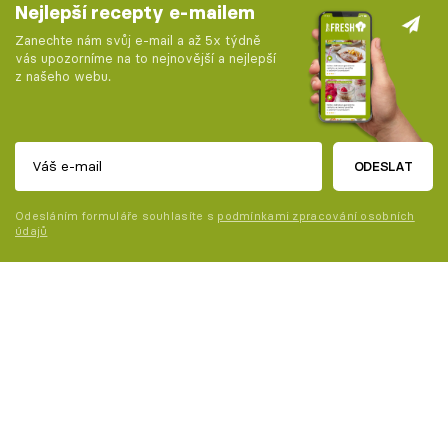
Nejlepší recepty e-mailem
Zanechte nám svůj e-mail a až 5x týdně
vás upozorníme na to nejnovější a nejlepší
z našeho webu.
ODESLAT
Odesláním formuláře souhlasíte s
podmínkami zpracování osobních
údajů