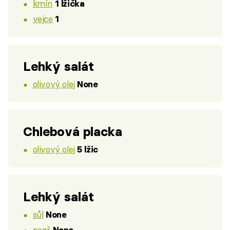
kmín
1 lžička
vejce
1
Lehký salát
olivový olej
None
Chlebová placka
olivový olej
5 lžic
Lehký salát
sůl
None
pepř
None