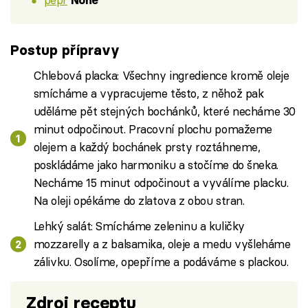
Postup přípravy
Chlebová placka: Všechny ingredience kromě oleje
smícháme a vypracujeme těsto, z něhož pak
uděláme pět stejných bochánků, které necháme 30
minut odpočinout. Pracovní plochu pomažeme
olejem a každý bochánek prsty roztáhneme,
poskládáme jako harmoniku a stočíme do šneka.
Necháme 15 minut odpočinout a vyválíme placku.
Na oleji opékáme do zlatova z obou stran.
Lehký salát: Smícháme zeleninu a kuličky
mozzarelly a z balsamika, oleje a medu vyšleháme
zálivku. Osolíme, opepříme a podáváme s plackou.
Zdroj receptu