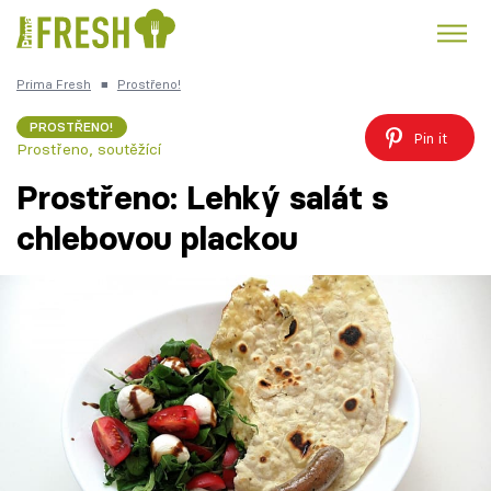
Prima Fresh
■
Prostřeno!
Kuře
Polévky k večeři
Rychlé večeře
Trendy:
PROSTŘENO!
Pin it
Prostřeno, soutěžící
Česká kuchyně
Čokoláda
Prostřeno: Lehký salát s
chlebovou plackou
Témata
Recepty
Články
TV Program