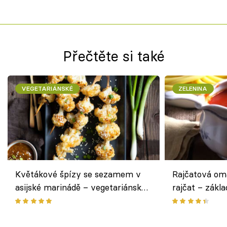
Přečtěte si také
VEGETARIÁNSKÉ
ZELENINA
Květákové špízy se sezamem v
Rajčatová om
asijské marinádě – vegetariánská
rajčat – zákla
chuťovka z grilu