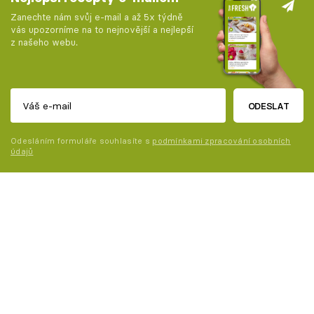
Zanechte nám svůj e-mail a až 5x týdně
vás upozorníme na to nejnovější a nejlepší
z našeho webu.
ODESLAT
Odesláním formuláře souhlasíte s
podmínkami zpracování osobních
údajů