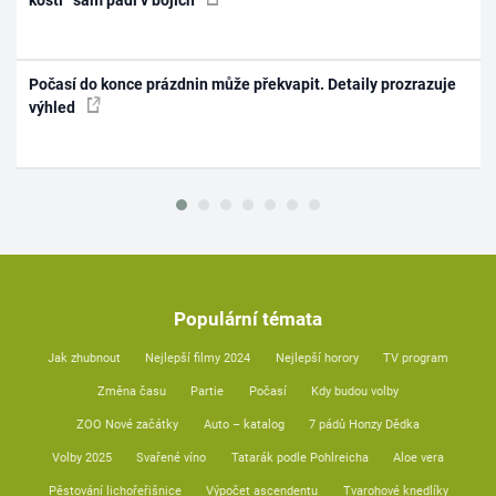
Počasí do konce prázdnin může překvapit. Detaily prozrazuje
výhled
Populární témata
Jak zhubnout
Nejlepší filmy 2024
Nejlepší horory
TV program
Změna času
Partie
Počasí
Kdy budou volby
ZOO Nové začátky
Auto – katalog
7 pádů Honzy Dědka
Volby 2025
Svařené víno
Tatarák podle Pohlreicha
Aloe vera
Pěstování lichořeřišnice
Výpočet ascendentu
Tvarohové knedlíky