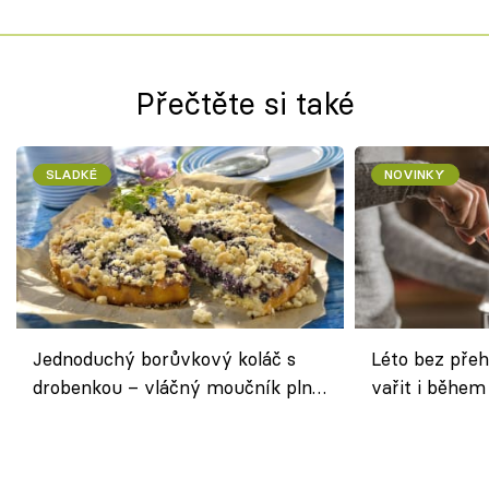
Přečtěte si také
SLADKÉ
NOVINKY
Jednoduchý borůvkový koláč s
Léto bez přeh
drobenkou – vláčný moučník plný
vařit i během
ovoce