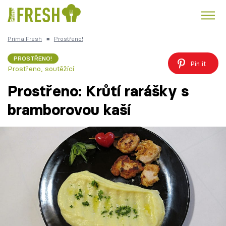
Prima Fresh
■
Prostřeno!
Kuře
Polévky k večeři
Rychlé večeře
Trendy:
PROSTŘENO!
Pin it
Prostřeno, soutěžící
Česká kuchyně
Čokoláda
Prostřeno: Krůtí rarášky s
bramborovou kaší
Témata
Recepty
Články
TV Program