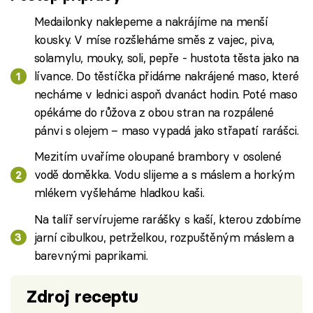
Medailonky naklepeme a nakrájíme na menší
kousky. V míse rozšleháme směs z vajec, piva,
solamylu, mouky, soli, pepře - hustota těsta jako na
lívance. Do těstíčka přidáme nakrájené maso, které
necháme v lednici aspoň dvanáct hodin. Poté maso
opékáme do růžova z obou stran na rozpálené
pánvi s olejem – maso vypadá jako střapatí rarášci.
Mezitím uvaříme oloupané brambory v osolené
vodě doměkka. Vodu slijeme a s máslem a horkým
mlékem vyšleháme hladkou kaši.
Na talíř servírujeme rarášky s kaší, kterou zdobíme
jarní cibulkou, petrželkou, rozpuštěným máslem a
barevnými paprikami.
Zdroj receptu