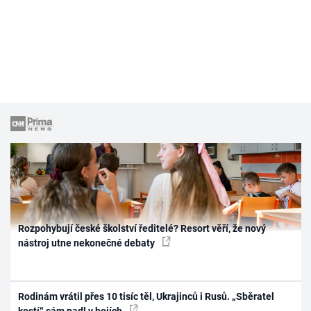
Rozpohybují české školství ředitelé? Resort věří, že nový
nástroj utne nekonečné debaty
Rodinám vrátil přes 10 tisíc těl, Ukrajinců i Rusů. „Sběratel
kostí“ sám padl v bojích