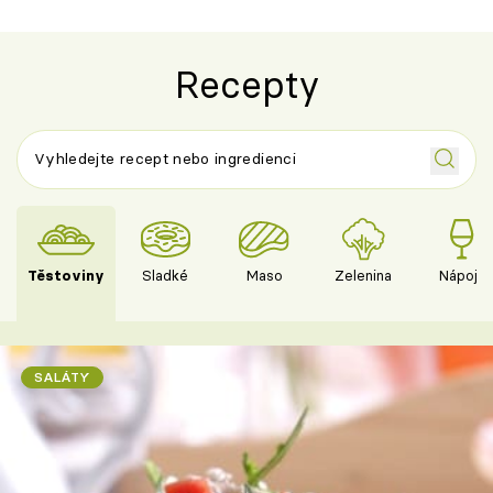
Recepty
Těstoviny
Sladké
Maso
Zelenina
Nápoje
SALÁTY