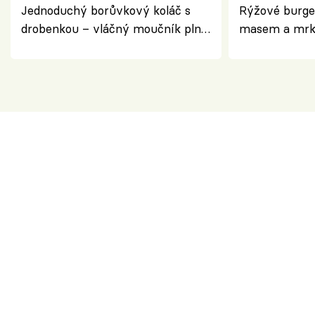
Jednoduchý borůvkový koláč s
Rýžové burge
drobenkou – vláčný moučník plný
masem a mrk
ovoce
salátem – leh