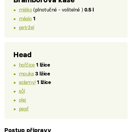
mléko
(plnotučné - volitelné )
0.5 l
máslo
1
petržel
Head
hořčice
1 lžíce
mouka
3 lžíce
solamyl
1 lžíce
sůl
olej
pepř
Postup přípravy