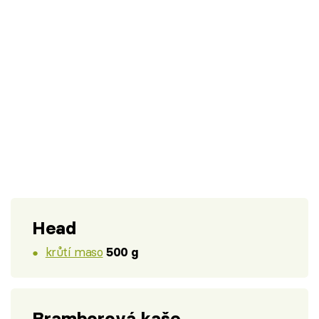
Head
krůtí maso
500 g
Bramborová kaše