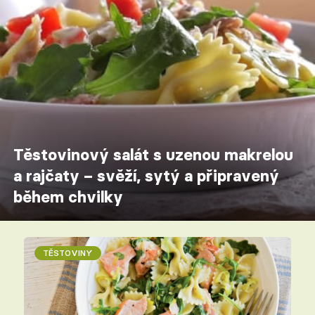
Těstovinový salát s uzenou makrelou
a rajčaty – svěží, sytý a připravený
během chvilky
TĚSTOVINY