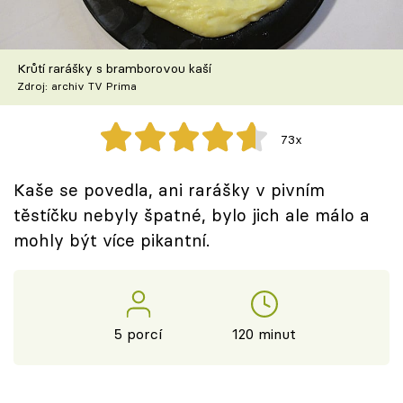
Škola vaření
Recepty z TV
Krůtí rarášky s bramborovou kaší
Zdroj: archiv TV Prima
Speciál: Cuketa
73x
Těhotnej kuchař
Kaše se povedla, ani rarášky v pivním
Sledujte prima+
těstíčku nebyly špatné, bylo jich ale málo a
mohly být více pikantní.
Přihlášení
Sledujte nás
5 porcí
120 minut