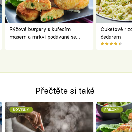
Rýžové burgery s kuřecím
Cuketové rizo
masem a mrkví podávané se
čedarem
salátem – lehká a chutná večeře
Přečtěte si také
NOVINKY
PŘÍLOHY