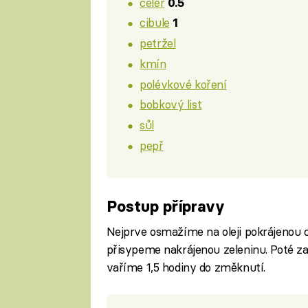
celer
0.5
cibule
1
petržel
kmín
polévkové koření
bobkový list
sůl
pepř
Postup přípravy
Nejprve osmažíme na oleji pokrájenou c
přisypeme nakrájenou zeleninu. Poté za
vaříme 1,5 hodiny do změknutí.