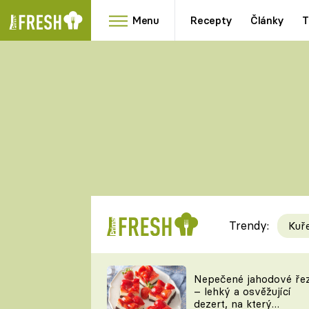
Menu
Recepty
Články
T
Oblíbené
Přílohy
recepty
HRANOLKY
HOUBY
KNEDLÍKY
DÝNĚ
KAŠE
RYCHLOVKY
Trendy:
Kuř
Populární
Videorecept
Nepečené jahodové ře
– lehký a osvěžující
kuchaři
dezert, na který
TEĎ VAŘÍ ŠÉF!