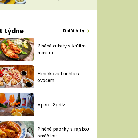
TORKY
ESH
t týdne
Další hity
Plněné cukety s krůtím
masem
Hrníčková buchta s
ovocem
Aperol Spritz
Plněné papriky s rajskou
omáčkou