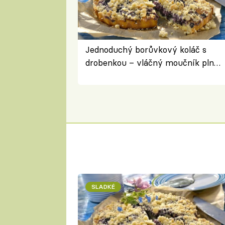
Jednoduchý borůvkový koláč s
drobenkou – vláčný moučník plný
ovoce
SLADKÉ