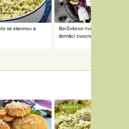
to se slaninou a
Borůvkovo-tvarohové nanuky 
domácí ovocná zmrzlina na dř
RECEPTY