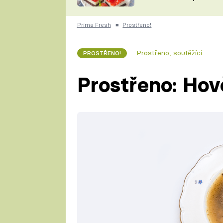
nepotřebujete troubu
ZDENĚK
ČESKO NA TALÍŘI
POHLREICH
Prima Fresh
■
Prostřeno!
KAROLÍNA,
JAROSLAV SAPÍK
DOMÁCÍ
Prostřeno, soutěžící
PROSTŘENO!
KUCHAŘKA
KAROLÍNA
KAMBERSKÁ
Prostřeno: Hov