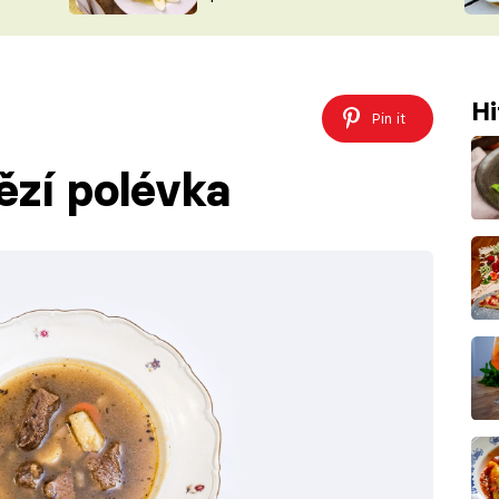
ŠÉFREDAK
VYCHYTÁVKY
SOUTĚŽ FR
NA NÁKUPECH
ČASOPIS
Hi
Pin it
ězí polévka