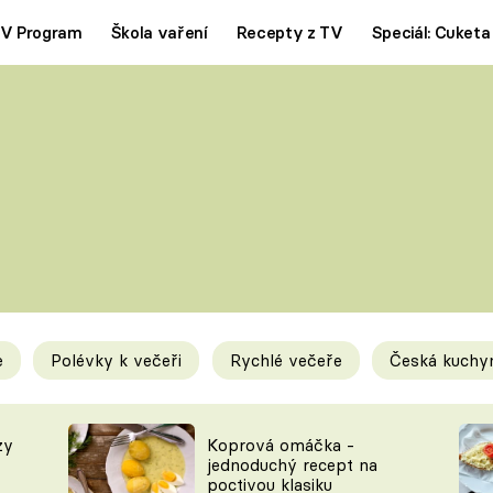
V Program
Škola vaření
Recepty z TV
Speciál: Cuketa
Polévky
Saláty
ČESKÁ KLASIKA
TĚSTOVIN
SILNÉ VÝVARY
SLADKÉ
KRÉMOVÉ
BEZMASÁ J
e
Polévky k večeři
Rychlé večeře
Česká kuchy
y
Tipy a triky
Novink
zy
Koprová omáčka -
jednoduchý recept na
poctivou klasiku
KAM ZA JÍDLEM
BLOG