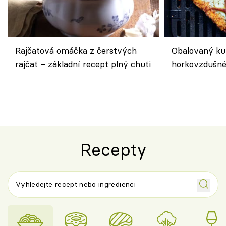
Rajčatová omáčka z čerstvých
Obalovaný kuř
rajčat – základní recept plný chuti
horkovzdušné 
novém pojetí
Olivera
Recepty