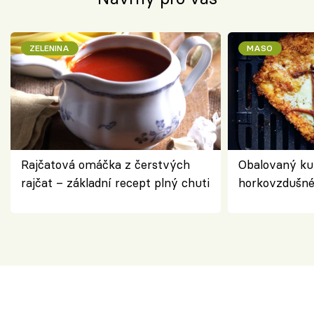
ZELENINA
MASO
Rajčatová omáčka z čerstvých
Obalovaný kuř
rajčat – základní recept plný chuti
horkovzdušné 
novém pojetí
Olivera