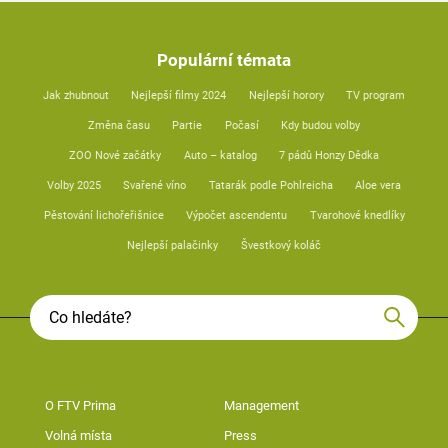
Populární témata
Jak zhubnout
Nejlepší filmy 2024
Nejlepší horory
TV program
Změna času
Partie
Počasí
Kdy budou volby
ZOO Nové začátky
Auto – katalog
7 pádů Honzy Dědka
Volby 2025
Svařené víno
Tatarák podle Pohlreicha
Aloe vera
Pěstování lichořeřišnice
Výpočet ascendentu
Tvarohové knedlíky
Nejlepší palačinky
Švestkový koláč
O FTV Prima
Management
Volná místa
Press