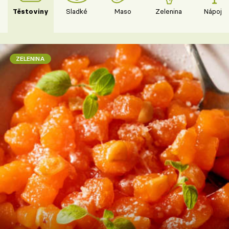
Těstoviny
Sladké
Maso
Zelenina
Nápoje
ZELENINA