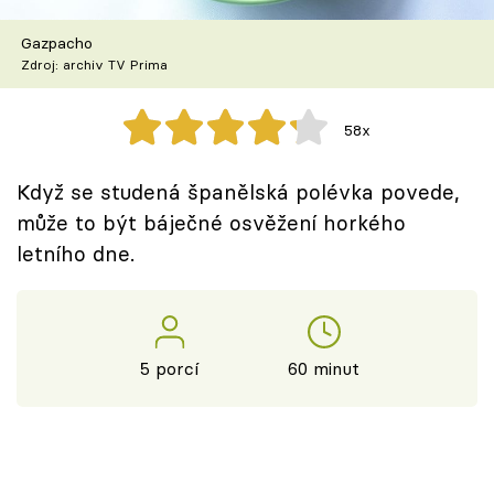
Škola vaření
Gazpacho
Zdroj: archiv TV Prima
Recepty z TV
Speciál: Cuketa
58x
Těhotnej kuchař
Když se studená španělská polévka povede,
může to být báječné osvěžení horkého
Sledujte prima+
letního dne.
Přihlášení
5 porcí
60 minut
Sledujte nás