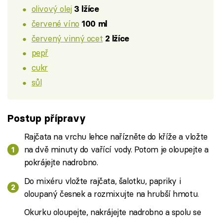
olivový olej
3 lžíce
červené víno
100 ml
červený vinný ocet
2 lžíce
pepř
cukr
sůl
Postup přípravy
Rajčata na vrchu lehce nařízněte do kříže a vložte
na dvě minuty do vařící vody. Potom je oloupejte a
pokrájejte nadrobno.
Do mixéru vložte rajčata, šalotku, papriky i
oloupaný česnek a rozmixujte na hrubší hmotu.
Okurku oloupejte, nakrájejte nadrobno a spolu se