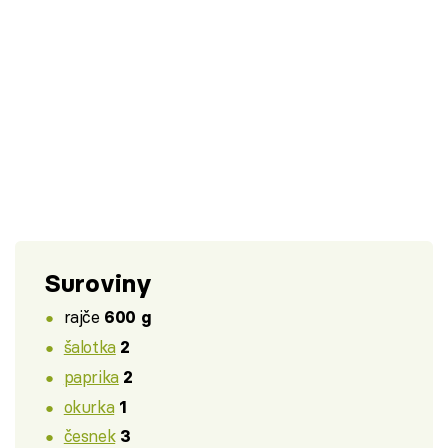
Suroviny
rajče
600 g
šalotka
2
paprika
2
okurka
1
česnek
3