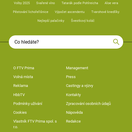
Volby 2025
Svařené víno
Tatarák podle Pohlreicha
Aloe vera
Pěstování lichořeřišnice
Výpočet ascendentu
Tvarohové knedlíky
Nejlepší palačinky
Švestkový koláč
O FTV Prima
Management
Volná místa
Press
Reklama
Castingy a výzvy
HbbTV
Kontakty
Podmínky užívání
Zpracování osobních údajů
Cookies
Nápověda
Vlastník FTV Prima spol. s
Redakce
r.o.