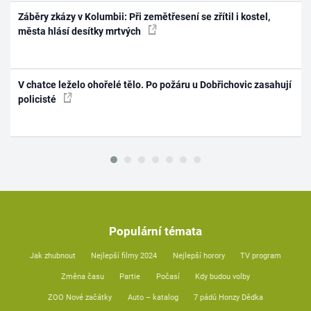
Záběry zkázy v Kolumbii: Při zemětřesení se zřítil i kostel,
města hlásí desítky mrtvých
V chatce leželo ohořelé tělo. Po požáru u Dobřichovic zasahují
policisté
Populární témata
Jak zhubnout
Nejlepší filmy 2024
Nejlepší horory
TV program
Změna času
Partie
Počasí
Kdy budou volby
ZOO Nové začátky
Auto – katalog
7 pádů Honzy Dědka