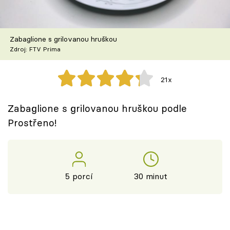
Škola vaření
Recepty z TV
Zabaglione s grilovanou hruškou
Zdroj: FTV Prima
Speciál: Cuketa
21x
Těhotnej kuchař
Zabaglione s grilovanou hruškou podle
Sledujte prima+
Prostřeno!
Přihlášení
5 porcí
30 minut
Sledujte nás