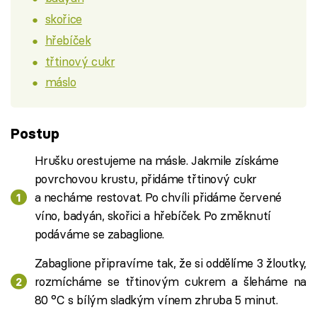
skořice
hřebíček
třtinový cukr
máslo
Postup
Hrušku orestujeme na másle. Jakmile získáme
povrchovou krustu, přidáme třtinový cukr
a necháme restovat. Po chvíli přidáme červené
víno, badyán, skořici a hřebíček. Po změknutí
podáváme se zabaglione.
Zabaglione připravíme tak, že si oddělíme 3 žloutky,
rozmícháme se třtinovým cukrem a šleháme na
80 °C s bílým sladkým vínem zhruba 5 minut.