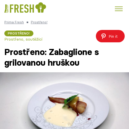
Prima Fresh
■
Prostřeno!
Kuře
Polévky k večeři
Rychlé večeře
Trendy:
PROSTŘENO!
Pin it
Prostřeno, soutěžící
Česká kuchyně
Čokoláda
Prostřeno: Zabaglione s
grilovanou hruškou
Témata
Recepty
Články
TV Program