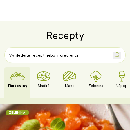
Recepty
Těstoviny
Sladké
Maso
Zelenina
Nápoje
ZELENINA