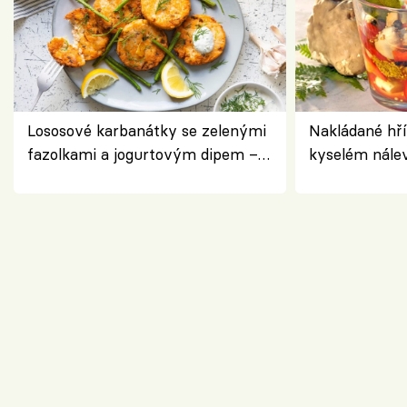
Lososové karbanátky se zelenými
Nakládané hří
fazolkami a jogurtovým dipem –
kyselém nále
svěží letní oběd
chuťovka do 