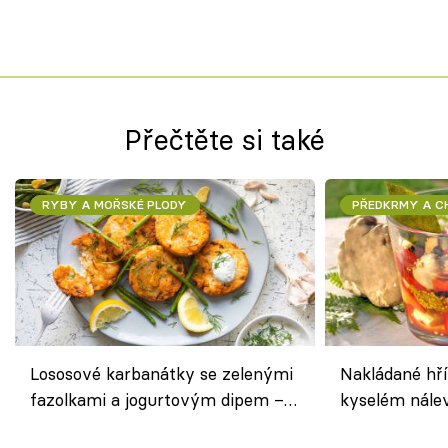
Přečtěte si také
RYBY A MOŘSKÉ PLODY
PŘEDKRMY A 
Lososové karbanátky se zelenými
Nakládané hří
fazolkami a jogurtovým dipem –
kyselém nále
svěží letní oběd
chuťovka do 