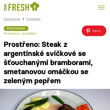
Prima Fresh
■
Prostřeno!
Kuře
Polévky k večeři
Rychlé večeře
Trendy:
PROSTŘENO!
Pin it
Prostřeno, soutěžící
Česká kuchyně
Čokoláda
Prostřeno: Steak z
argentinské svíčkové se
šťouchanými bramborami,
Témata
smetanovou omáčkou se
Recepty
zeleným pepřem
Články
TV Program