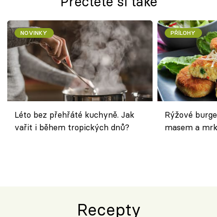
Přečtěte si také
NOVINKY
PŘÍLOHY
Léto bez přehřáté kuchyně. Jak
Rýžové burge
vařit i během tropických dnů?
masem a mrk
salátem – leh
Recepty