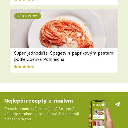
TĚSTOVINY
Super jednoduše: Špagety s paprikovým pestem
podle Zdeňka Pohlreicha
Nejlepší recepty e-mailem
Zanechte nám svůj e-mail a až 5x týdně
vás upozorníme na to nejnovější a nejlepší
z našeho webu.