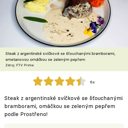
Škola vaření
Recepty z TV
Speciál: Cuketa
Těhotnej kuchař
Steak z argentinské svíčkové se šťouchanými bramborami,
smetanovou omáčkou se zeleným pepřem
Sledujte prima+
Zdroj: FTV Prima
Přihlášení
6x
Steak z argentinské svíčkové se šťouchanými
Sledujte nás
bramborami, omáčkou se zeleným pepřem
podle Prostřeno!