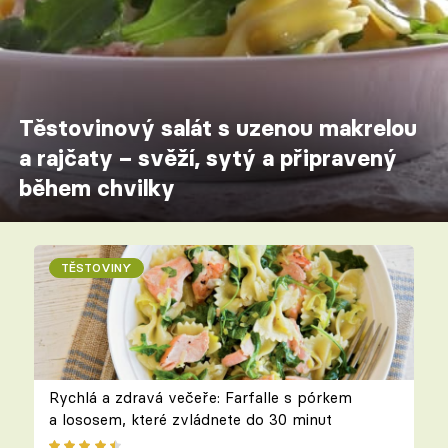
Těstovinový salát s uzenou makrelou
a rajčaty – svěží, sytý a připravený
během chvilky
TĚSTOVINY
Rychlá a zdravá večeře: Farfalle s pórkem
a lososem, které zvládnete do 30 minut