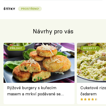
ŠTÍTKY
PROSTŘENO!
Návrhy pro vás
PŘÍLOHY
RECEPTY
Rýžové burgery s kuřecím
Cuketové rizo
masem a mrkví podávané se
čedarem
salátem – lehká a chutná večeře