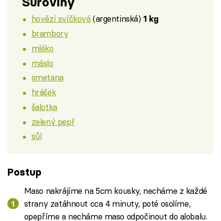
Suroviny
hovězí svíčková
(argentinská)
1 kg
brambory
mléko
máslo
smetana
hrášek
šalotka
zelený pepř
sůl
Postup
Maso nakrájíme na 5cm kousky, necháme z každé
strany zatáhnout cca 4 minuty, poté osolíme,
opepříme a necháme maso odpočinout do alobalu.