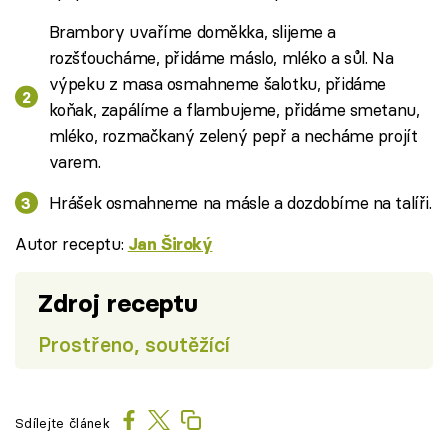
Brambory uvaříme doměkka, slijeme a
rozšťoucháme, přidáme máslo, mléko a sůl. Na
výpeku z masa osmahneme šalotku, přidáme
koňak, zapálíme a flambujeme, přidáme smetanu,
mléko, rozmačkaný zelený pepř a necháme projít
varem.
Hrášek osmahneme na másle a dozdobíme na talíři.
Autor receptu:
Jan Široký
Zdroj receptu
Prostřeno, soutěžící
Sdílejte článek