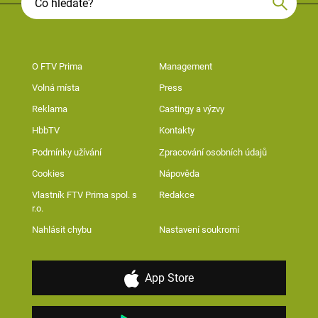
O FTV Prima
Management
Volná místa
Press
Reklama
Castingy a výzvy
HbbTV
Kontakty
Podmínky užívání
Zpracování osobních údajů
Cookies
Nápověda
Vlastník FTV Prima spol. s
Redakce
r.o.
Nahlásit chybu
Nastavení soukromí
App Store