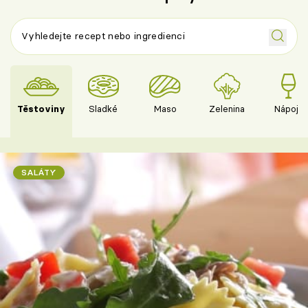
Těstoviny
Sladké
Maso
Zelenina
Nápoje
SALÁTY