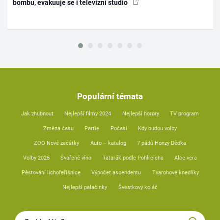
bombu, evakuuje se i televizní studio
Populární témata
Jak zhubnout
Nejlepší filmy 2024
Nejlepší horory
TV program
Změna času
Partie
Počasí
Kdy budou volby
ZOO Nové začátky
Auto – katalog
7 pádů Honzy Dědka
Volby 2025
Svařené víno
Tatarák podle Pohlreicha
Aloe vera
Pěstování lichořeřišnice
Výpočet ascendentu
Tvarohové knedlíky
Nejlepší palačinky
Švestkový koláč