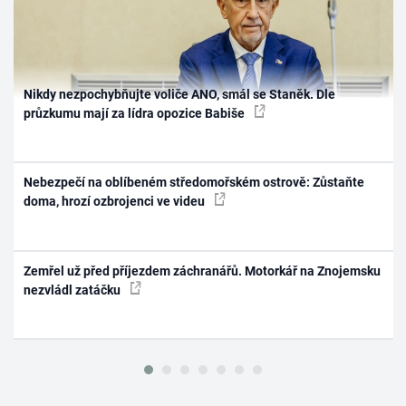
Nikdy nezpochybňujte voliče ANO, smál se Staněk. Dle
průzkumu mají za lídra opozice Babiše
Nebezpečí na oblíbeném středomořském ostrově: Zůstaňte
doma, hrozí ozbrojenci ve videu
Zemřel už před příjezdem záchranářů. Motorkář na Znojemsku
nezvládl zatáčku