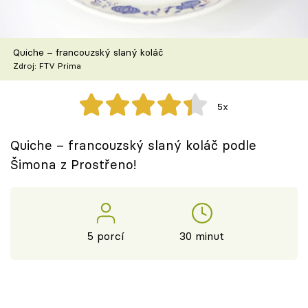
Škola vaření
Recepty z TV
Quiche – francouzský slaný koláč
Zdroj: FTV Prima
Speciál: Cuketa
5x
Těhotnej kuchař
Quiche – francouzský slaný koláč podle
Sledujte prima+
Šimona z Prostřeno!
Přihlášení
5 porcí
30 minut
Sledujte nás