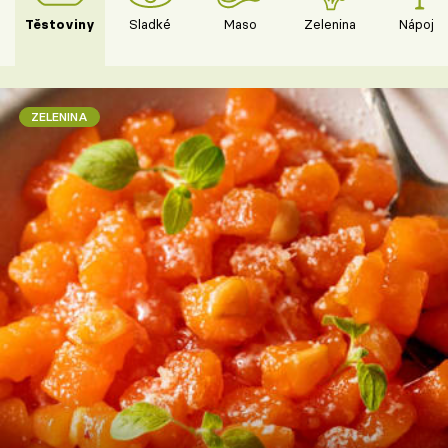
Těstoviny
Sladké
Maso
Zelenina
Nápoje
ZELENINA