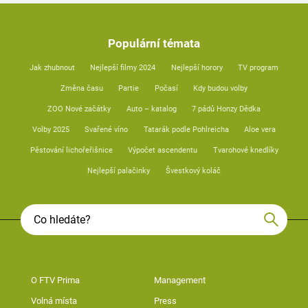
Populární témata
Jak zhubnout
Nejlepší filmy 2024
Nejlepší horory
TV program
Změna času
Partie
Počasí
Kdy budou volby
ZOO Nové začátky
Auto – katalog
7 pádů Honzy Dědka
Volby 2025
Svařené víno
Tatarák podle Pohlreicha
Aloe vera
Pěstování lichořeřišnice
Výpočet ascendentu
Tvarohové knedlíky
Nejlepší palačinky
Švestkový koláč
O FTV Prima
Management
Volná místa
Press