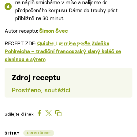
na náplň smícháme v míse a nalijeme do
předpečeného korpusu. Dáme do trouby péct
přibližně na 30 minut.
Autor receptu:
Šimon Švec
RECEPT ZDE:
Quiche Lorraine podle Zdeňka
Failed to fetch
Pohlreicha – tradiční francouzský slaný koláč se
slaninou a sýrem
Zdroj receptu
Prostřeno, soutěžící
Sdílejte článek
ŠTÍTKY
PROSTŘENO!