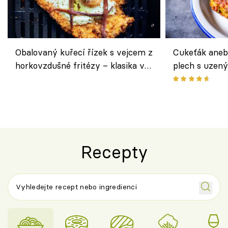
Obalovaný kuřecí řízek s vejcem z
Cukeťák aneb
horkovzdušné fritézy – klasika v
plech s uzen
novém pojetí podle Jamieho
způsob, jak z
Olivera
cukety
Recepty