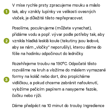
V míse rychle prsty zpracujeme mouku a máslo
tak, aby vznikly lupínky ve velikosti ovesných
vloček, je důležité těsto nepřepracovat.
Posolíme, pocukrujeme (můžete vynechat),
přidáme vodu a popř. vývar podle potřeby tak, aby
vznikla hladká lesklá koule (tekutiny jsou ledové,
aby se nám „vločky“ neporušily), kterou dáme do
fólie na hodinku odpočinout do ledničky.
Rozehřejeme troubu na 190°C. Odpočaté těsto
rozválíme na kruh a vložíme do máslem vymazané
formy na koláč nebo dort, dno propícháme
vidličkou, a pokud chceme zabránit nafouknutí,
vyložíme pečicím papírem a nasypeme fazole,
čočku nebo rýži.
Dáme předpéct na 10 minut do trouby. Ingredience