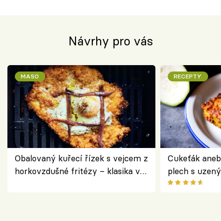
Návrhy pro vás
MASO
RECEPTY
Obalovaný kuřecí řízek s vejcem z
Cukeťák aneb
horkovzdušné fritézy – klasika v
plech s uzen
novém pojetí podle Jamieho
způsob, jak z
Olivera
cukety