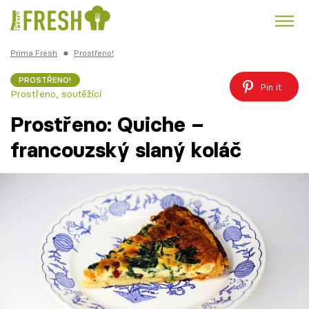
Prima Fresh
■
Prostřeno!
Kuře
Polévky k večeři
Rychlé večeře
Trendy:
PROSTŘENO!
Pin it
Prostřeno, soutěžící
Česká kuchyně
Čokoláda
Prostřeno: Quiche –
francouzský slaný koláč
Témata
Recepty
Články
TV Program