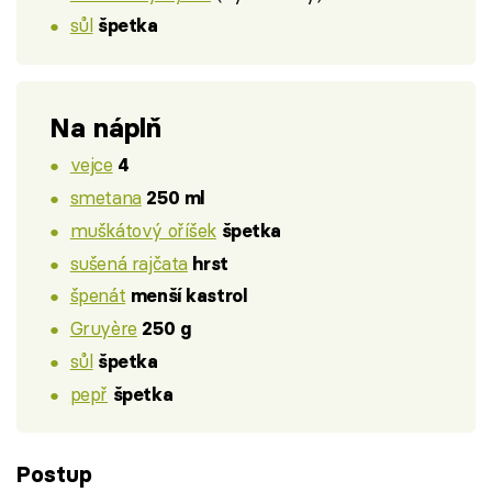
sůl
špetka
Na náplň
vejce
4
smetana
250 ml
muškátový oříšek
špetka
sušená rajčata
hrst
špenát
menší kastrol
Gruyère
250 g
sůl
špetka
pepř
špetka
Postup