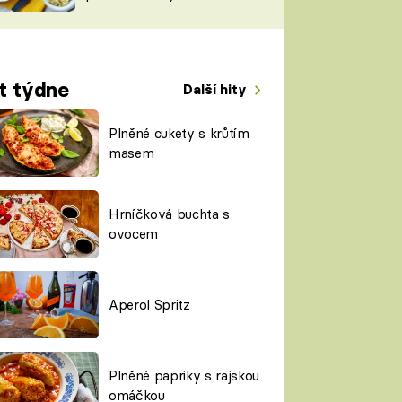
TORKY
ESH
t týdne
Další hity
Plněné cukety s krůtím
masem
Hrníčková buchta s
ovocem
Aperol Spritz
Plněné papriky s rajskou
omáčkou