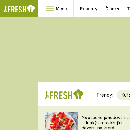
Menu
Recepty
Články
T
Oblíbené
Přílohy
recepty
HRANOLKY
HOUBY
KNEDLÍKY
DÝNĚ
KAŠE
RYCHLOVKY
Trendy:
Kuř
Populární
Videorecept
Nepečené jahodové ře
– lehký a osvěžující
kuchaři
dezert, na který
TEĎ VAŘÍ ŠÉF!