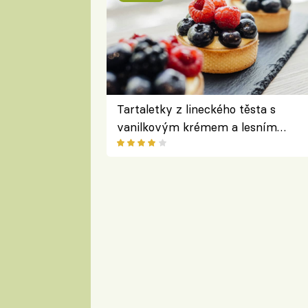
Tartaletky z lineckého těsta s
vanilkovým krémem a lesním
ovocem podle Bread Society