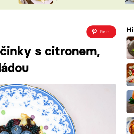
ŠÉFREDAK
VYCHYTÁVKY
SOUTĚŽ FR
NA NÁKUPECH
ČASOPIS
Hi
Pin it
ačinky s citronem,
ládou