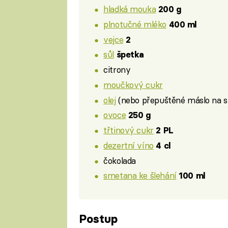
hladká mouka
200 g
plnotučné mléko
400 ml
vejce
2
sůl
špetka
citrony
moučkový cukr
olej
(nebo přepuštěné máslo na 
ovoce
250 g
třtinový cukr
2 PL
dezertní víno
4 cl
čokolada
smetana ke šlehání
100 ml
Postup