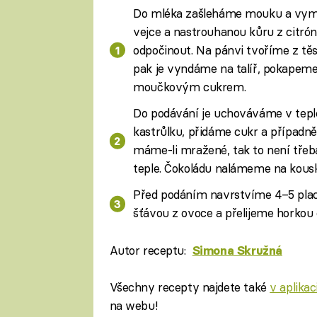
Do mléka zašleháme mouku a vymíc
vejce a nastrouhanou kůru z citró
odpočinout. Na pánvi tvoříme z těs
pak je vyndáme na talíř, pokapeme
moučkovým cukrem.
Do podávání je uchováváme v tepl
kastrůlku, přidáme cukr a případně
máme-li mražené, tak to není tře
teple. Čokoládu nalámeme na kousk
Před podáním navrstvíme 4–5 pla
šťávou z ovoce a přelijeme horkou 
Autor receptu:
Simona Skružná
Všechny recepty najdete také
v aplika
na webu!