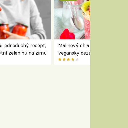
: jednoduchý recept,
Malinový chia pudink s kokose
etní zeleninu na zimu
veganský dezert plný ovoce a
ořechů