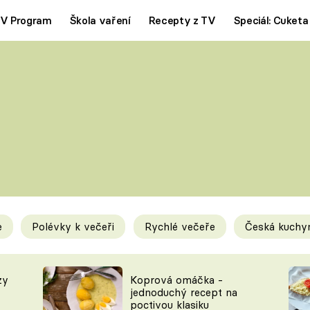
V Program
Škola vaření
Recepty z TV
Speciál: Cuketa
Polévky
Saláty
ČESKÁ KLASIKA
TĚSTOVIN
SILNÉ VÝVARY
SLADKÉ
KRÉMOVÉ
BEZMASÁ J
e
Polévky k večeři
Rychlé večeře
Česká kuchy
y
Tipy a triky
Novink
zy
Koprová omáčka -
jednoduchý recept na
poctivou klasiku
KAM ZA JÍDLEM
BLOG