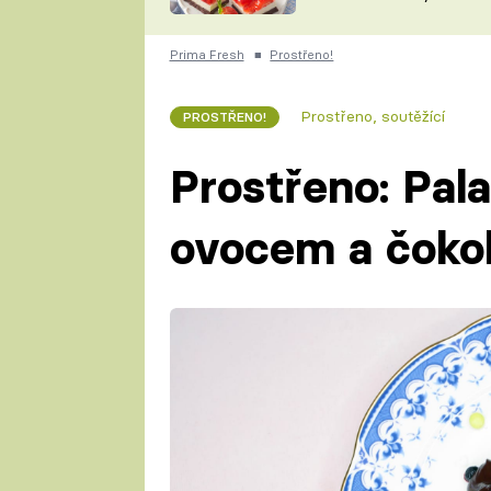
nepotřebujete troubu
ZDENĚK
ČESKO NA TALÍŘI
POHLREICH
Prima Fresh
■
Prostřeno!
KAROLÍNA,
JAROSLAV SAPÍK
DOMÁCÍ
Prostřeno, soutěžící
PROSTŘENO!
KUCHAŘKA
KAROLÍNA
KAMBERSKÁ
Prostřeno: Pal
ovocem a čoko