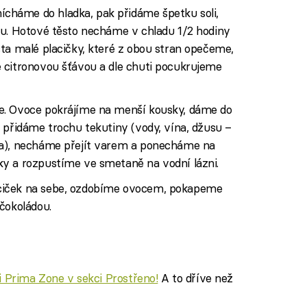
háme do hladka, pak přidáme špetku soli,
nu. Hotové těsto necháme v chladu 1/2 hodiny
ta malé placičky, které z obou stran opečeme,
 citronovou šťávou a dle chuti pocukrujeme
e. Ovoce pokrájíme na menší kousky, dáme do
 přidáme trochu tekutiny (vody, vína, džusu –
ba), necháme přejít varem a ponecháme na
y a rozpustíme ve smetaně na vodní lázni.
ciček na sebe, ozdobíme ovocem, pokapeme
čokoládou.
ci Prima Zone v sekci Prostřeno!
A to dříve než