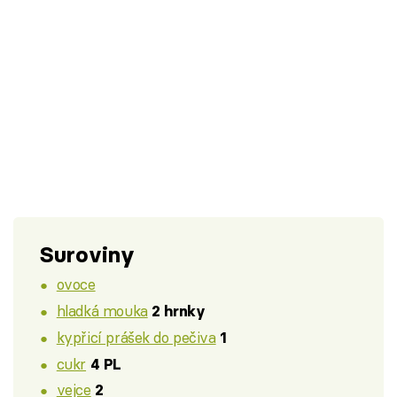
Suroviny
ovoce
hladká mouka
2 hrnky
kypřicí prášek do pečiva
1
cukr
4 PL
vejce
2