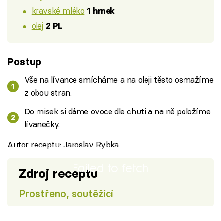
kravské mléko
1 hrnek
olej
2 PL
Postup
Vše na lívance smícháme a na oleji těsto osmažíme
z obou stran.
Do misek si dáme ovoce dle chuti a na ně položíme
lívanečky.
Autor receptu: Jaroslav Rybka
Failed to fetch
Zdroj receptu
Prostřeno, soutěžící