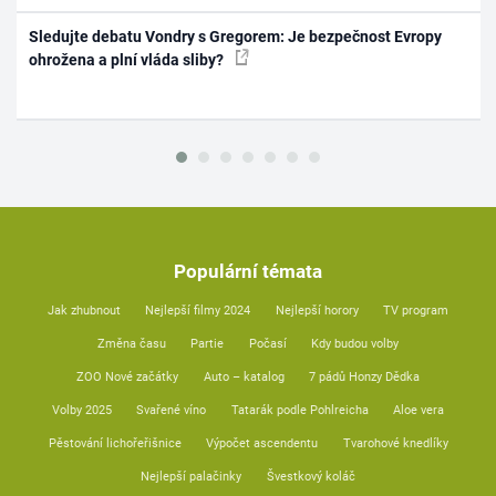
Sledujte debatu Vondry s Gregorem: Je bezpečnost Evropy
ohrožena a plní vláda sliby?
Populární témata
Jak zhubnout
Nejlepší filmy 2024
Nejlepší horory
TV program
Změna času
Partie
Počasí
Kdy budou volby
ZOO Nové začátky
Auto – katalog
7 pádů Honzy Dědka
Volby 2025
Svařené víno
Tatarák podle Pohlreicha
Aloe vera
Pěstování lichořeřišnice
Výpočet ascendentu
Tvarohové knedlíky
Nejlepší palačinky
Švestkový koláč