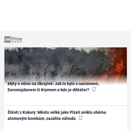
Mýty o válce na Ukrajině: Jak to bylo s nacismem,
Euromajdanem či Krymem a kdo je diktátor?
Štěstí z Kokury: Město velké jako Plzeň uniklo oběma
atomovým bombám, zasáhla náhoda