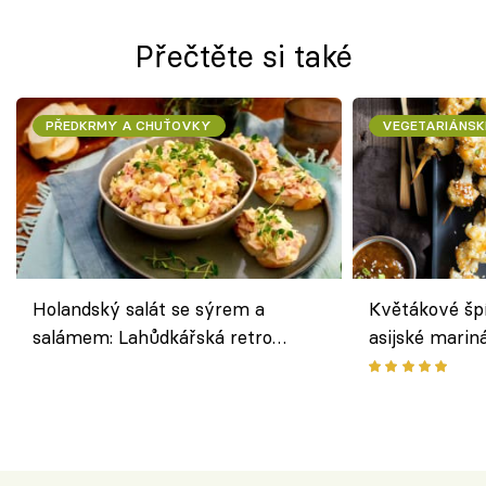
Přečtěte si také
PŘEDKRMY A CHUŤOVKY
VEGETARIÁNSK
Holandský salát se sýrem a
Květákové šp
salámem: Lahůdkářská retro
asijské marin
klasika, která chutná stejně skvěle
chuťovka z gr
jako dřív