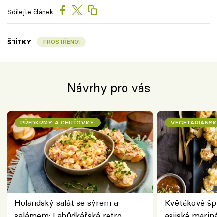
Sdílejte článek
ŠTÍTKY
PROSTŘENO!
Návrhy pro vás
PŘEDKRMY A CHUŤOVKY
VEGETARIÁNSK
Holandský salát se sýrem a
Květákové šp
salámem: Lahůdkářská retro
asijské marin