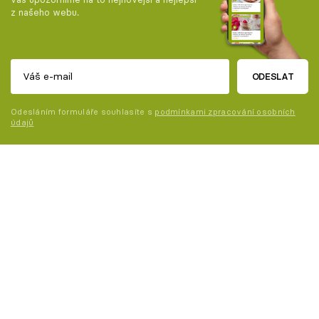
z našeho webu.
ODESLAT
Odesláním formuláře souhlasíte s
podmínkami zpracování osobních
údajů