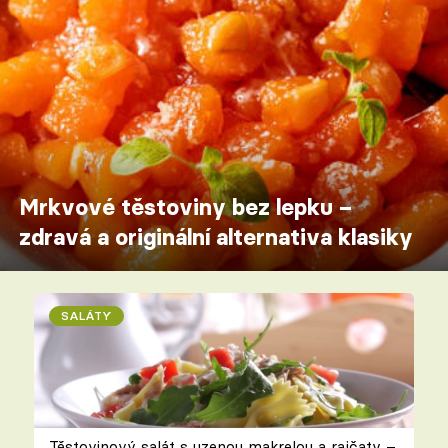
Mrkvové těstoviny bez lepku –
zdravá a originální alternativa klasiky
SALÁTY
Těstovinový salát s uzenou makrelou a rajčaty –