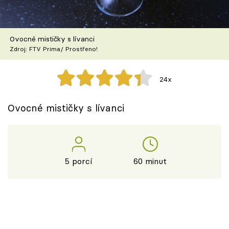
Škola vaření
Recepty z TV
Ovocné mističky s lívanci
Zdroj: FTV Prima/ Prostřeno!
Speciál: Cuketa
24x
Těhotnej kuchař
Ovocné mističky s lívanci
Sledujte prima+
Přihlášení
5 porcí
60 minut
Sledujte nás