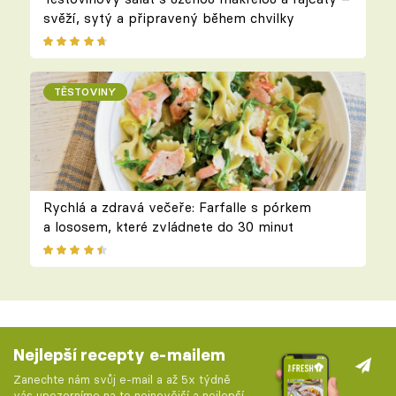
svěží, sytý a připravený během chvilky
TĚSTOVINY
Rychlá a zdravá večeře: Farfalle s pórkem
a lososem, které zvládnete do 30 minut
Nejlepší recepty e-mailem
Zanechte nám svůj e-mail a až 5x týdně
vás upozorníme na to nejnovější a nejlepší