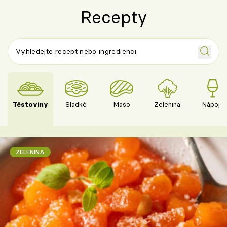
Recepty
Těstoviny
Sladké
Maso
Zelenina
Nápoje
ZELENINA