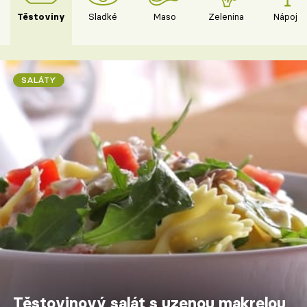
Těstoviny
Sladké
Maso
Zelenina
Nápoje
SALÁTY
Těstovinový salát s uzenou makrelou