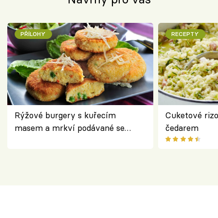
PŘÍLOHY
RECEPTY
Rýžové burgery s kuřecím
Cuketové rizo
masem a mrkví podávané se
čedarem
salátem – lehká a chutná večeře