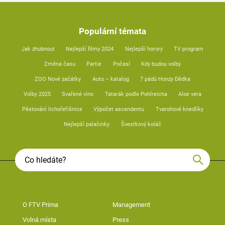
Populární témata
Jak zhubnout
Nejlepší filmy 2024
Nejlepší horory
TV program
Změna času
Partie
Počasí
Kdy budou volby
ZOO Nové začátky
Auto – katalog
7 pádů Honzy Dědka
Volby 2025
Svařené víno
Tatarák podle Pohlreicha
Aloe vera
Pěstování lichořeřišnice
Výpočet ascendentu
Tvarohové knedlíky
Nejlepší palačinky
Švestkový koláč
O FTV Prima
Management
Volná místa
Press