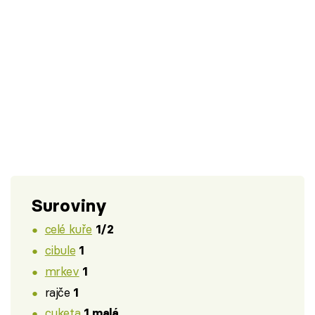
Suroviny
celé kuře
1/2
cibule
1
mrkev
1
rajče
1
cuketa
1 malá