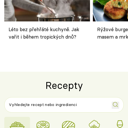
Léto bez přehřáté kuchyně. Jak
Rýžové burge
vařit i během tropických dnů?
masem a mrk
salátem – leh
Recepty