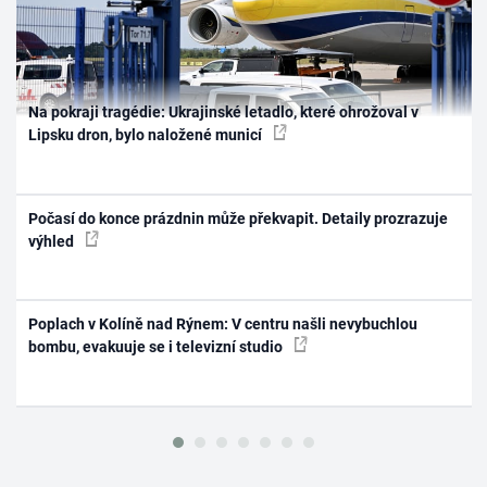
Na pokraji tragédie: Ukrajinské letadlo, které ohrožoval v
Lipsku dron, bylo naložené municí
Počasí do konce prázdnin může překvapit. Detaily prozrazuje
výhled
Poplach v Kolíně nad Rýnem: V centru našli nevybuchlou
bombu, evakuuje se i televizní studio