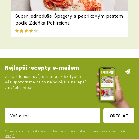
Super jednoduše: Špagety s paprikovým pestem
podle Zdeňka Pohlreicha
Nejlepší recepty e-mailem
Zanechte nám svůj e-mail a až 5x týdně
vás upozorníme na to nejnovější a nejlepší
z našeho webu.
ODESLAT
Odesláním formuláře souhlasíte s
podmínkami zpracování osobních
údajů