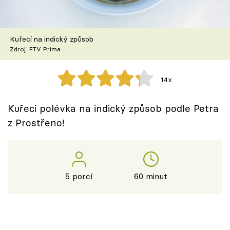
Škola vaření
Recepty z TV
Kuřecí na indický způsob
Zdroj: FTV Prima
Speciál: Cuketa
14x
Těhotnej kuchař
Kuřecí polévka na indický způsob podle Petra
Sledujte prima+
z Prostřeno!
Přihlášení
5 porcí
60 minut
Sledujte nás