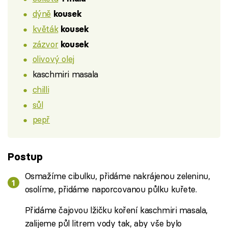
dýně
kousek
květák
kousek
zázvor
kousek
olivový olej
kaschmiri masala
chilli
sůl
pepř
Postup
Osmažíme cibulku, přidáme nakrájenou zeleninu,
osolíme, přidáme naporcovanou půlku kuřete.
Přidáme čajovou lžičku koření kaschmiri masala,
zalijeme půl litrem vody tak, aby vše bylo