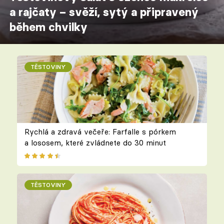
a rajčaty – svěží, sytý a připravený
během chvilky
TĚSTOVINY
Rychlá a zdravá večeře: Farfalle s pórkem
a lososem, které zvládnete do 30 minut
TĚSTOVINY