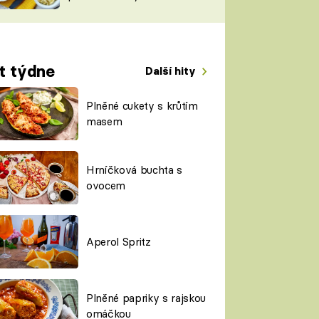
TORKY
ESH
t týdne
Další hity
Plněné cukety s krůtím
masem
Hrníčková buchta s
ovocem
Aperol Spritz
Plněné papriky s rajskou
omáčkou