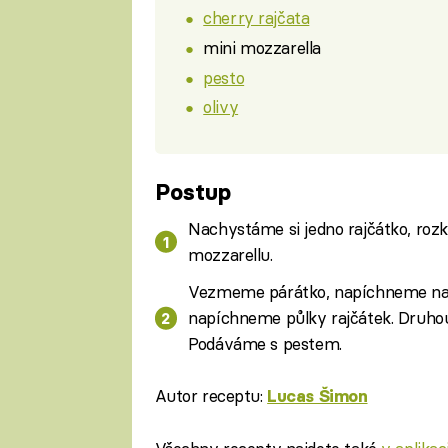
cherry rajčata
mini mozzarella
pesto
olivy
Postup
Nachystáme si jedno rajčátko, rozk
mozzarellu.
Vezmeme párátko, napíchneme na n
napíchneme půlky rajčátek. Druhou
Podáváme s pestem.
Autor receptu:
Lucas Šimon