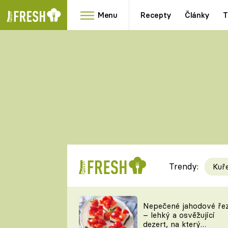
Menu
Recepty
Články
T
Oblíbené
Přílohy
recepty
HRANOLKY
HOUBY
KNEDLÍKY
DÝNĚ
KAŠE
RYCHLOVKY
Trendy:
Kuř
Populární
Videorecept
Nepečené jahodové ře
– lehký a osvěžující
kuchaři
dezert, na který
TEĎ VAŘÍ ŠÉF!