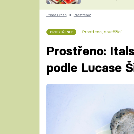
nepotřebujete troubu
ZDENĚK
ČESKO NA TALÍŘI
POHLREICH
Prima Fresh
■
Prostřeno!
KAROLÍNA,
JAROSLAV SAPÍK
DOMÁCÍ
Prostřeno, soutěžící
PROSTŘENO!
KUCHAŘKA
KAROLÍNA
KAMBERSKÁ
Prostřeno: Ital
podle Lucase 