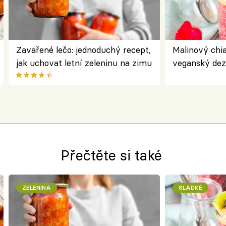
Zavařené lečo: jednoduchý recept,
Malinový chi
jak uchovat letní zeleninu na zimu
veganský dez
ořechů
Přečtěte si také
ZELENINA
SLADKÉ