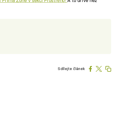
ci Prima Zone v sekci Prostřeno!
A to dříve než
Sdílejte článek