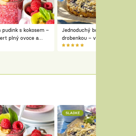
a pudink s kokosem –
Jednoduchý borůvkový koláč s
ert plný ovoce a
drobenkou – vláčný moučník p
ovoce
SLADKÉ