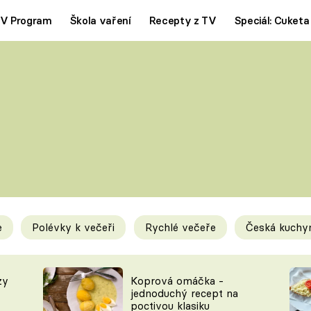
V Program
Škola vaření
Recepty z TV
Speciál: Cuketa
Polévky
Saláty
ČESKÁ KLASIKA
TĚSTOVIN
SILNÉ VÝVARY
SLADKÉ
KRÉMOVÉ
BEZMASÁ J
e
Polévky k večeři
Rychlé večeře
Česká kuchy
y
Tipy a triky
Novink
zy
Koprová omáčka -
jednoduchý recept na
poctivou klasiku
KAM ZA JÍDLEM
BLOG