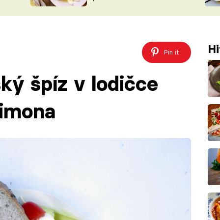
ŠÉFREDAK
VYCHYTÁVKY
SOUTĚŽ FR
NA NÁKUPECH
ČASOPIS
Hi
Pin it
ský špíz v lodičce
Šimona