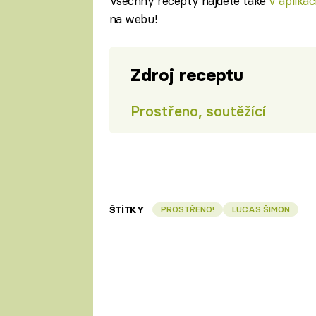
Všechny recepty najdete také
v aplika
na webu!
Zdroj receptu
Prostřeno, soutěžící
ŠTÍTKY
PROSTŘENO!
LUCAS ŠIMON