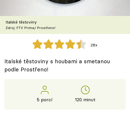
Škola vaření
Recepty z TV
Italské těstoviny
Zdroj: FTV Prima/ Prostřeno!
Speciál: Cuketa
28x
Těhotnej kuchař
Italské těstoviny s houbami a smetanou
Sledujte prima+
podle Prostřeno!
Přihlášení
5 porcí
120 minut
Sledujte nás