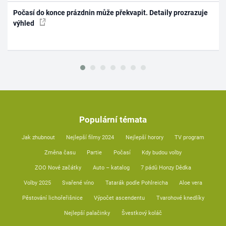
Počasí do konce prázdnin může překvapit. Detaily prozrazuje
výhled
Populární témata
Jak zhubnout
Nejlepší filmy 2024
Nejlepší horory
TV program
Změna času
Partie
Počasí
Kdy budou volby
ZOO Nové začátky
Auto – katalog
7 pádů Honzy Dědka
Volby 2025
Svařené víno
Tatarák podle Pohlreicha
Aloe vera
Pěstování lichořeřišnice
Výpočet ascendentu
Tvarohové knedlíky
Nejlepší palačinky
Švestkový koláč