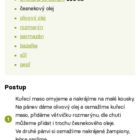
česnekový olej
olivový olej
rozmarýn
parmazán
bazalka
sůl
pepř
Postup
Kuřecí maso omyjeme a nakrájíme na malé kousky.
Na pánev dáme olivový olej a osmažíme kuřecí
maso, přidáme větvičku rozmarýnu, dle chuti
můžeme přidat i trochu česnekového oleje.
Ve druhé pánvi si osmažíme nakrájené žampiony,
lehce osolíme.