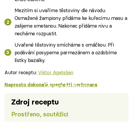
Mezitím si uvaříme těstoviny dle návodu.
Osmažené žampiony přidáme ke kuřecímu masu a
zalijeme smetanou. Nakonec přidáme nivu a
necháme rozpustit.
Uvařené těstoviny smícháme s omáčkou. Při
podávání posypeme parmazánem a ozdobíme
lístky bazalky.
Autor receptu:
Viktor Agateljan
Naprosto dokonalé spaghetti carbonara
Failed to fetch
Zdroj receptu
Prostřeno, soutěžící