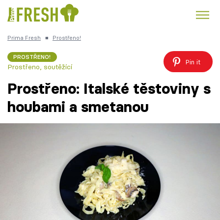
Prima Fresh
■
Prostřeno!
Kuře
Polévky k večeři
Rychlé večeře
Trendy:
PROSTŘENO!
Pin it
Prostřeno, soutěžící
Česká kuchyně
Čokoláda
Prostřeno: Italské těstoviny s
houbami a smetanou
Témata
Recepty
Články
TV Program