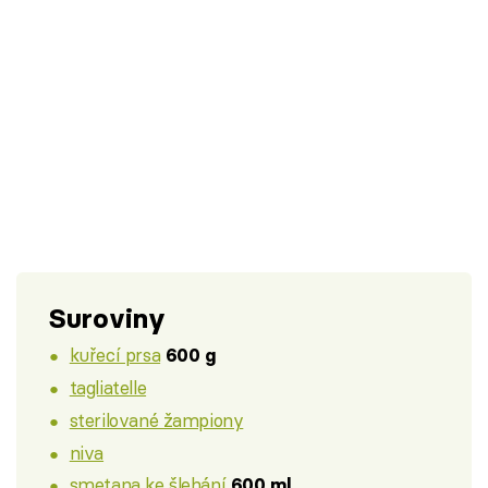
Suroviny
kuřecí prsa
600 g
tagliatelle
sterilované žampiony
niva
smetana ke šlehání
600 ml