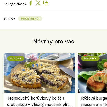
Sdílejte článek
ŠTÍTKY
PROSTŘENO!
Návrhy pro vás
SLADKÉ
PŘÍLOHY
Jednoduchý borůvkový koláč s
Rýžové burge
drobenkou – vláčný moučník plný
masem a mrk