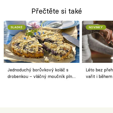
Přečtěte si také
SLADKÉ
NOVINKY
Jednoduchý borůvkový koláč s
Léto bez přeh
drobenkou – vláčný moučník plný
vařit i během
ovoce