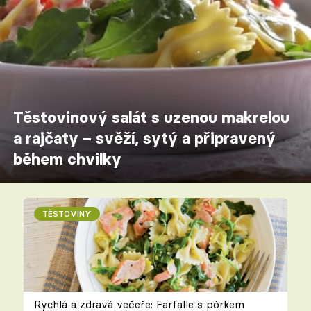
Těstovinový salát s uzenou makrelou
a rajčaty – svěží, sytý a připravený
během chvilky
TĚSTOVINY
Rychlá a zdravá večeře: Farfalle s pórkem