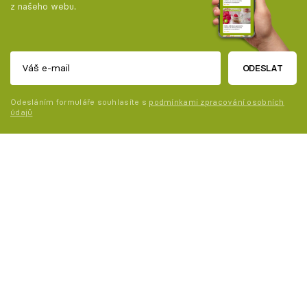
z našeho webu.
ODESLAT
Odesláním formuláře souhlasíte s
podmínkami zpracování osobních
údajů