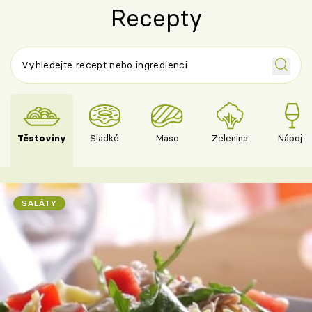
Recepty
Těstoviny
Sladké
Maso
Zelenina
Nápoje
SALÁTY