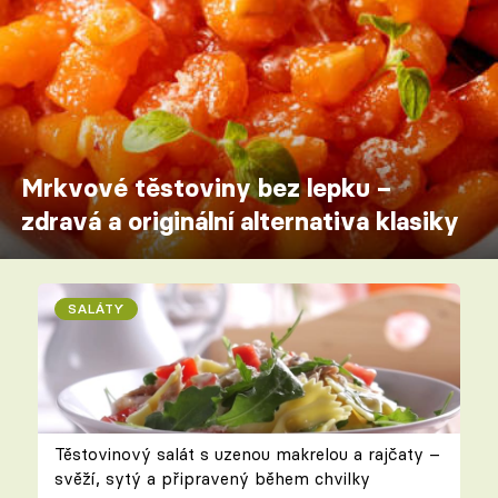
Mrkvové těstoviny bez lepku –
zdravá a originální alternativa klasiky
SALÁTY
Těstovinový salát s uzenou makrelou a rajčaty –
svěží, sytý a připravený během chvilky