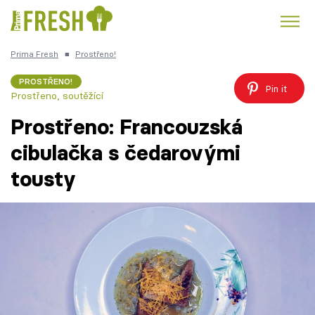
Prima Fresh
■
Prostřeno!
Kuře
Polévky k večeři
Rychlé večeře
Trendy:
PROSTŘENO!
Pin it
Prostřeno, soutěžící
Česká kuchyně
Čokoláda
Prostřeno: Francouzská
cibulačka s čedarovými
tousty
Témata
Recepty
Články
TV Program