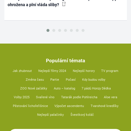
ohrožena a plní vláda sliby?
Populární témata
Jak zhubnout
Nejlepší filmy 2024
Nejlepší horory
TV program
Změna času
Partie
Počasí
Kdy budou volby
ZOO Nové začátky
Auto – katalog
7 pádů Honzy Dědka
Volby 2025
Svařené víno
Tatarák podle Pohlreicha
Aloe vera
Pěstování lichořeřišnice
Výpočet ascendentu
Tvarohové knedlíky
Nejlepší palačinky
Švestkový koláč