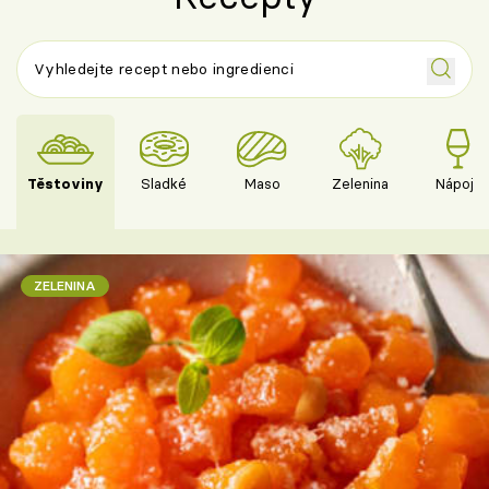
Těstoviny
Sladké
Maso
Zelenina
Nápoje
ZELENINA