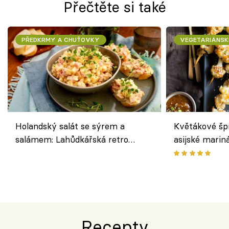
Přečtěte si také
PŘEDKRMY A CHUŤOVKY
VEGETARIÁNSK
Holandský salát se sýrem a
Květákové šp
salámem: Lahůdkářská retro
asijské marin
klasika, která chutná stejně skvěle
chuťovka z gr
jako dřív
Recepty