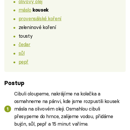
olivový olej
máslo
kousek
provensálské koření
zeleninové koření
tousty
čedar
sůl
pepř
Postup
Cibuli oloupeme, nakrájíme na kolečka a
osmahneme na pánvi, kde jsme rozpustili kousek
másla na olivovém oleji. Osmahlou cibuli
přesypeme do hrnce, zalijeme vodou, přidáme
bujón, sůl, pepř a 15 minut vaříme.