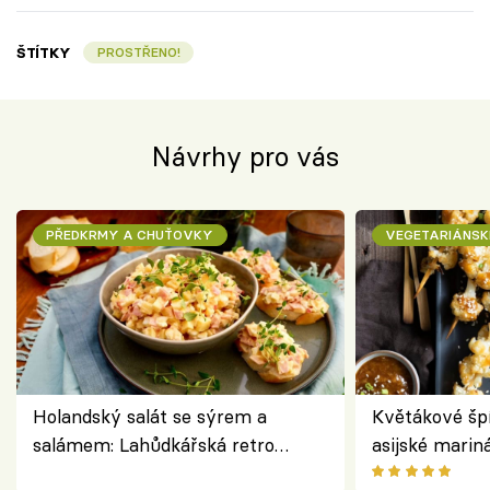
ŠTÍTKY
PROSTŘENO!
Návrhy pro vás
PŘEDKRMY A CHUŤOVKY
VEGETARIÁNSK
Holandský salát se sýrem a
Květákové šp
salámem: Lahůdkářská retro
asijské marin
klasika, která chutná stejně skvěle
chuťovka z gr