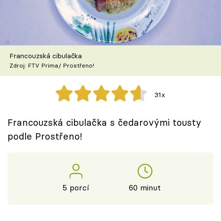
Škola vaření
Recepty z TV
Francouzská cibulačka
Speciál: Cuketa
Zdroj: FTV Prima/ Prostřeno!
Těhotnej kuchař
31x
Sledujte prima+
Francouzská cibulačka s čedarovými tousty
podle Prostřeno!
Přihlášení
Sledujte nás
5 porcí
60 minut