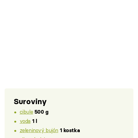
Suroviny
cibule
500 g
voda
1 l
zeleninový bujón
1 kostka