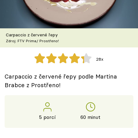
Škola vaření
Recepty z TV
Carpaccio z červené řepy
Speciál: Cuketa
Zdroj: FTV Prima/ Prostřeno!
Těhotnej kuchař
28x
Sledujte prima+
Carpaccio z červené řepy podle Martina
Brabce z Prostřeno!
Přihlášení
Sledujte nás
5 porcí
60 minut