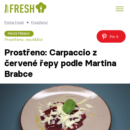
Prima Fresh
■
Prostřeno!
Kuře
Polévky k večeři
Rychlé večeře
Trendy:
PROSTŘENO!
Pin it
Prostřeno, soutěžící
Česká kuchyně
Čokoláda
Prostřeno: Carpaccio z
červené řepy podle Martina
Brabce
Témata
Recepty
Články
TV Program