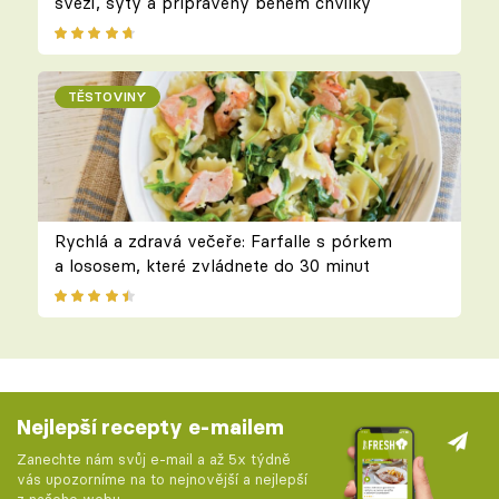
svěží, sytý a připravený během chvilky
TĚSTOVINY
Rychlá a zdravá večeře: Farfalle s pórkem
a lososem, které zvládnete do 30 minut
Nejlepší recepty e-mailem
Zanechte nám svůj e-mail a až 5x týdně
vás upozorníme na to nejnovější a nejlepší
z našeho webu.