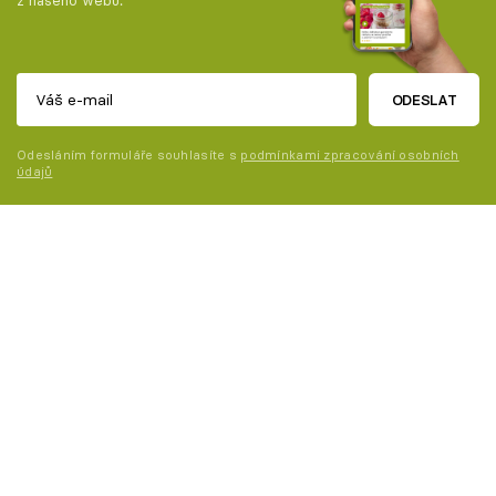
ODESLAT
Odesláním formuláře souhlasíte s
podmínkami zpracování osobních
údajů