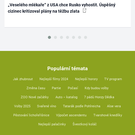
„Veselého mlékaře“ z USA chce Rusko vyhostit. Úspěšný
cizinec kritizoval plány na těžbu zlata
Populární témata
Jak zhubnout
Nejlepší filmy 2024
Nejlepší horory
TV program
Změna času
Partie
Počasí
Kdy budou volby
ZOO Nové začátky
Auto – katalog
7 pádů Honzy Dědka
Volby 2025
Svařené víno
Tatarák podle Pohlreicha
Aloe vera
Pěstování lichořeřišnice
Výpočet ascendentu
Tvarohové knedlíky
Nejlepší palačinky
Švestkový koláč