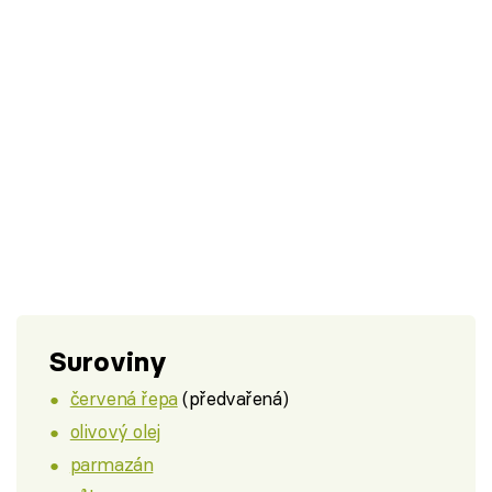
Suroviny
červená řepa
(předvařená)
olivový olej
parmazán