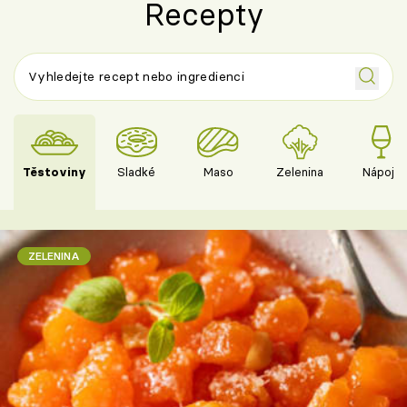
Recepty
Těstoviny
Sladké
Maso
Zelenina
Nápoje
ZELENINA