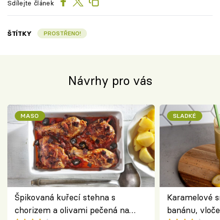
Sdílejte článek
ŠTÍTKY
PROSTŘENO!
Návrhy pro vás
MASO
SLADKÉ
Špikovaná kuřecí stehna s
Karamelové s
chorizem a olivami pečená na
banánu, vloče