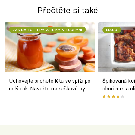
Přečtěte si také
JAK NA TO - TIPY A TRIKY V KUCHYNI
MASO
Uchovejte si chutě léta ve spíži po
Špikovaná kuř
celý rok. Navařte meruňkové pyré
chorizem a o
nebo středomořské sugo
letní zelenin
výraznou chu
Španělskem