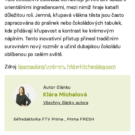
orientálními ingrediencemi, mezi nimiž hraje kataifi
důležitou roli. Jemná, křupavá vlákna těsta jsou často
zapracována do pralinek nebo čokoládových tabulek,
kde přidávají křupavost a kontrast ke krémovým
náplním. Tento inovativní přístup přinesl tradičním
surovinám nový rozměr a učinil dubajskou čokoládu
oblíbenou po celém světě.
Zdroj:
lipsmackingfood.com
,
hildaskitchenblog.com
Failed to fetch
Autor článku
Klára Michalová
Všechny články autora
šéfredaktorka FTV Prima , Prima FRESH