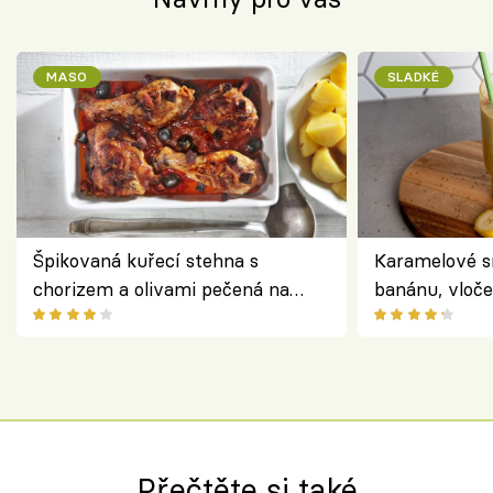
MASO
SLADKÉ
Špikovaná kuřecí stehna s
Karamelové s
chorizem a olivami pečená na
banánu, vloče
letní zelenině – šťavnaté maso s
snídaně do sk
výraznou chutí inspirovanou
Španělskem
Přečtěte si také