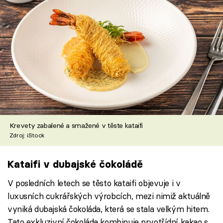
Krevety zabalené a smažené v těste kataifi
Zdroj: iStock
Kataifi v dubajské čokoládě
V posledních letech se těsto kataifi objevuje i v
luxusních cukrářských výrobcích, mezi nimiž aktuálně
vyniká dubajská čokoláda, která se stala velkým hitem.
Tato exkluzivní čokoláda kombinuje prvotřídní kakao s