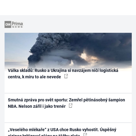
Válka skladů: Rusko a Ukrajina si navzájem ničí logistická
centra, k míru to ale nevede
Smutná zpráva pro svět sportu: Zemřel pětinásobný šampion
NBA. Nelson zářil i jako trenér
„Veselého mlékaře“ z USA chce Rusko vyhostit. Úspěšný
cizinec kritizoval plány na těžbu zlata