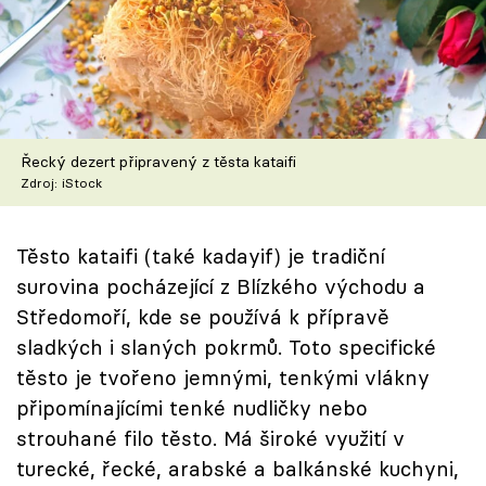
Škola vaření
Recepty z TV
Speciál: Cuketa
Řecký dezert připravený z těsta kataifi
Těhotnej kuchař
Zdroj: iStock
Sledujte prima+
Těsto kataifi (také kadayif) je tradiční
surovina pocházející z Blízkého východu a
Přihlášení
Středomoří, kde se používá k přípravě
sladkých i slaných pokrmů. Toto specifické
těsto je tvořeno jemnými, tenkými vlákny
Sledujte nás
připomínajícími tenké nudličky nebo
strouhané filo těsto. Má široké využití v
turecké, řecké, arabské a balkánské kuchyni,