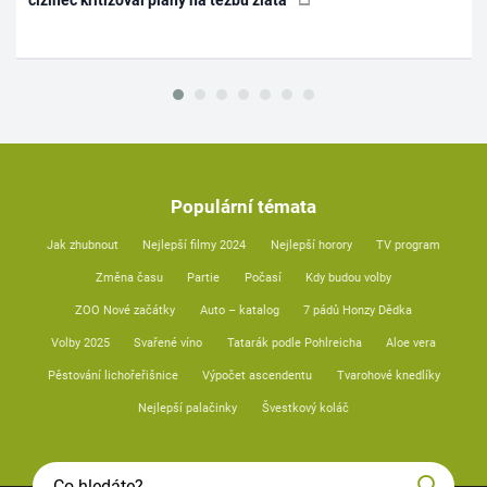
Populární témata
Jak zhubnout
Nejlepší filmy 2024
Nejlepší horory
TV program
Změna času
Partie
Počasí
Kdy budou volby
ZOO Nové začátky
Auto – katalog
7 pádů Honzy Dědka
Volby 2025
Svařené víno
Tatarák podle Pohlreicha
Aloe vera
Pěstování lichořeřišnice
Výpočet ascendentu
Tvarohové knedlíky
Nejlepší palačinky
Švestkový koláč