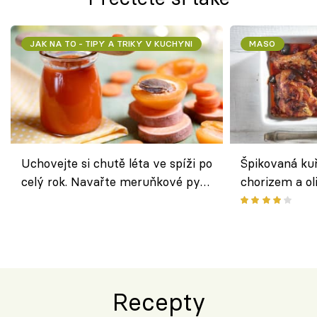
JAK NA TO - TIPY A TRIKY V KUCHYNI
MASO
Uchovejte si chutě léta ve spíži po
Špikovaná kuř
celý rok. Navařte meruňkové pyré
chorizem a o
nebo středomořské sugo
letní zelenin
výraznou chu
Španělskem
Recepty