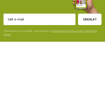
ODESLAT
Odesláním formuláře souhlasíte s
podmínkami zpracování osobních
údajů