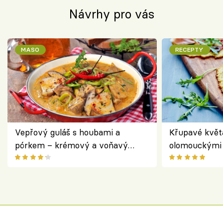
Návrhy pro vás
MASO
RECEPTY
Vepřový guláš s houbami a
Křupavé květ
pórkem – krémový a voňavý
olomouckými 
pokrm z jednoho hrnce
bezlepkový o
českým sýre