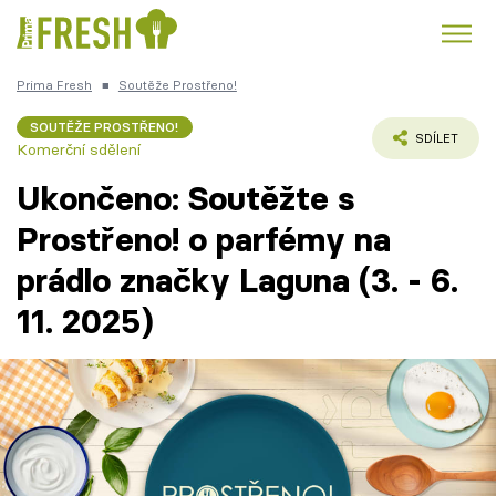
Prima Fresh
■
Soutěže Prostřeno!
Kuře
Polévky k večeři
Rychlé večeře
Trendy:
SOUTĚŽE PROSTŘENO!
SDÍLET
Komerční sdělení
Česká kuchyně
Čokoláda
Ukončeno: Soutěžte s
Prostřeno! o parfémy na
prádlo značky Laguna (3. - 6.
Témata
11. 2025)
Recepty
Články
TV Program