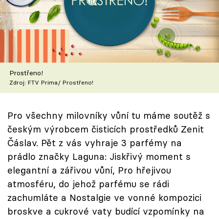
Škola vaření
Recepty z TV
Speciál: Cuketa
Prostřeno!
Těhotnej kuchař
Zdroj: FTV Prima/ Prostřeno!
Sledujte prima+
Pro všechny milovníky vůní tu máme soutěž s
českým výrobcem čisticích prostředků Zenit
Přihlášení
Čáslav. Pět z vás vyhraje 3 parfémy na
prádlo značky Laguna: Jiskřivý moment s
elegantní a zářivou vůní, Pro hřejivou
Sledujte nás
atmosféru, do jehož parfému se rádi
zachumláte a Nostalgie ve vonné kompozici
broskve a cukrové vaty budící vzpomínky na