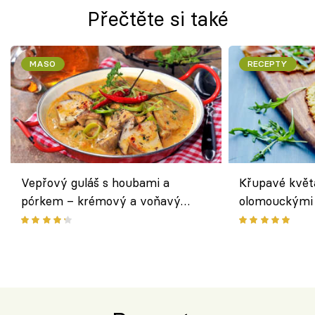
Přečtěte si také
MASO
RECEPTY
Vepřový guláš s houbami a
Křupavé květ
pórkem – krémový a voňavý
olomouckými 
pokrm z jednoho hrnce
bezlepkový o
českým sýre