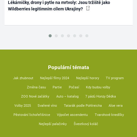
Lékárničky, drony i pytle na mrtvoly: Jsou tržiště jako
Wildberries legitimním cílem Ukrajiny?
Populární témata
Jak zhubnout
Nejlepší filmy 2024
Nejlepší horory
TV program
Změna času
Partie
Počasí
Kdy budou volby
ZOO Nové začátky
Auto – katalog
7 pádů Honzy Dědka
Volby 2025
Svařené víno
Tatarák podle Pohlreicha
Aloe vera
Pěstování lichořeřišnice
Výpočet ascendentu
Tvarohové knedlíky
Nejlepší palačinky
Švestkový koláč