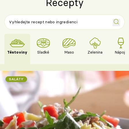
Recepty
Těstoviny
Sladké
Maso
Zelenina
Nápoje
SALÁTY