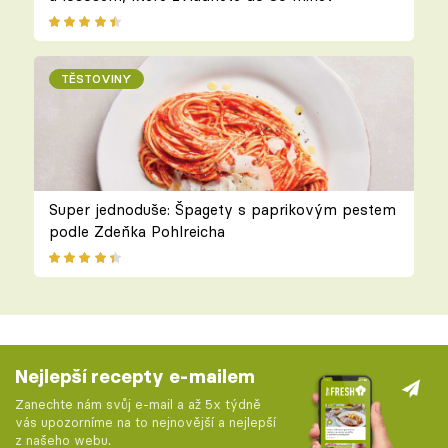
TĚSTOVINY
Super jednoduše: Špagety s paprikovým pestem
podle Zdeňka Pohlreicha
Nejlepší recepty e-mailem
Zanechte nám svůj e-mail a až 5x týdně
vás upozorníme na to nejnovější a nejlepší
z našeho webu.