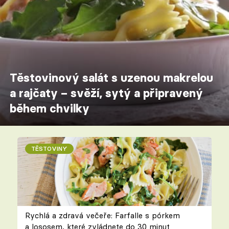
Těstovinový salát s uzenou makrelou
a rajčaty – svěží, sytý a připravený
během chvilky
TĚSTOVINY
Rychlá a zdravá večeře: Farfalle s pórkem
a lososem, které zvládnete do 30 minut