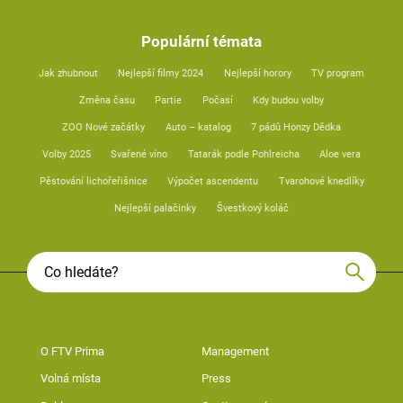
Populární témata
Jak zhubnout
Nejlepší filmy 2024
Nejlepší horory
TV program
Změna času
Partie
Počasí
Kdy budou volby
ZOO Nové začátky
Auto – katalog
7 pádů Honzy Dědka
Volby 2025
Svařené víno
Tatarák podle Pohlreicha
Aloe vera
Pěstování lichořeřišnice
Výpočet ascendentu
Tvarohové knedlíky
Nejlepší palačinky
Švestkový koláč
O FTV Prima
Management
Volná místa
Press