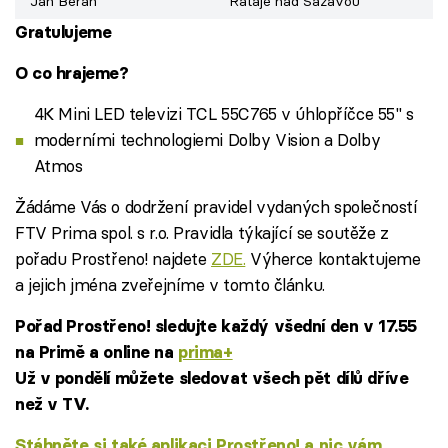
Jan Beran
Rataje nad Sázavou
Gratulujeme
O co hrajeme?
4K Mini LED televizi TCL 55C765 v úhlopříčce 55" s
moderními technologiemi Dolby Vision a Dolby
Atmos
Žádáme Vás o dodržení pravidel vydaných společností
FTV Prima spol. s r.o. Pravidla týkající se soutěže z
pořadu Prostřeno! najdete
ZDE.
Výherce kontaktujeme
a jejich jména zveřejníme v tomto článku.
Pořad Prostřeno! sledujte každý všední den v 17.55
na Primě a online na
prima+
Už v pondělí můžete sledovat všech pět dílů dříve
než v TV.
Stáhněte si také aplikaci Prostřeno! a nic vám