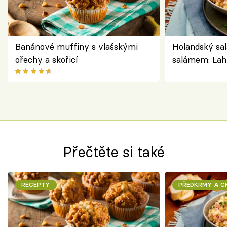
Banánové muffiny s vlašskými
Holandský sal
ořechy a skořicí
salámem: Lah
klasika, která
jako dřív
Přečtěte si také
RECEPTY
PŘEDKRMY A 