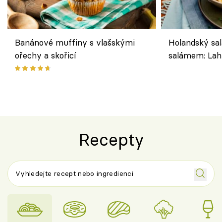
Banánové muffiny s vlašskými
Holandský sal
ořechy a skořicí
salámem: Lah
klasika, která
jako dřív
Recepty