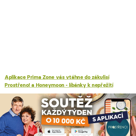
Aplikace Prima Zone vás vtáhne do zákulisí
Prostřeno! a Honeymoon - líbánky k nepřežití