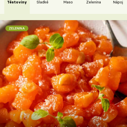
Těstoviny
Sladké
Maso
Zelenina
Nápoje
ZELENINA