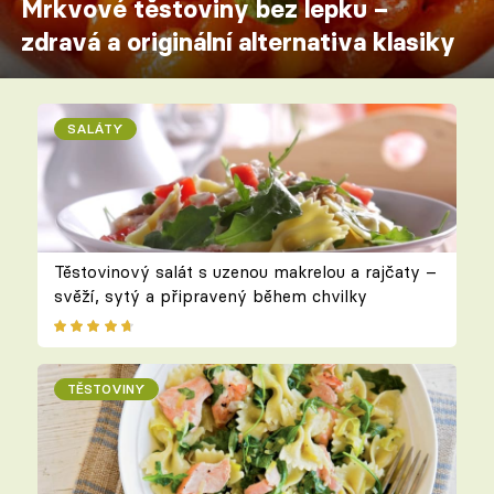
Mrkvové těstoviny bez lepku –
zdravá a originální alternativa klasiky
SALÁTY
Těstovinový salát s uzenou makrelou a rajčaty –
svěží, sytý a připravený během chvilky
TĚSTOVINY