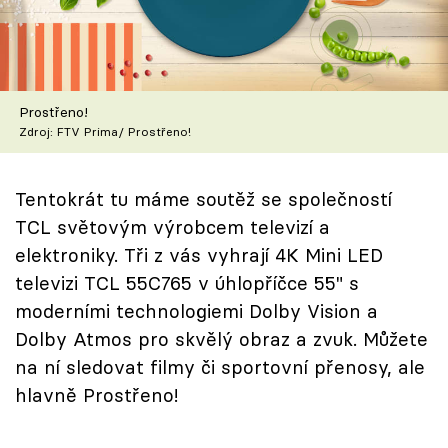
Škola vaření
Recepty z TV
Prostřeno!
Speciál: Cuketa
Zdroj: FTV Prima/ Prostřeno!
Těhotnej kuchař
Tentokrát tu máme soutěž se společností
Sledujte prima+
TCL světovým výrobcem televizí a
elektroniky. Tři z vás vyhrají 4K Mini LED
Přihlášení
televizi TCL 55C765 v úhlopříčce 55" s
moderními technologiemi Dolby Vision a
Dolby Atmos pro skvělý obraz a zvuk. Můžete
Sledujte nás
na ní sledovat filmy či sportovní přenosy, ale
hlavně Prostřeno!