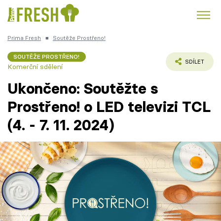
Prima Fresh
■
Soutěže Prostřeno!
Kuře
Polévky k večeři
Rychlé večeře
Trendy:
SOUTĚŽE PROSTŘENO!
SDÍLET
Komerční sdělení
Česká kuchyně
Čokoláda
Ukončeno: Soutěžte s
Prostřeno! o LED televizi TCL
(4. - 7. 11. 2024)
Témata
Recepty
Články
TV Program