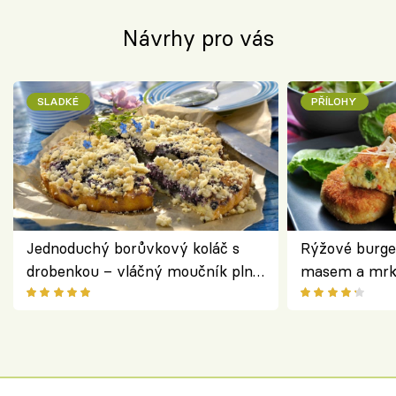
Návrhy pro vás
SLADKÉ
PŘÍLOHY
Jednoduchý borůvkový koláč s
Rýžové burge
drobenkou – vláčný moučník plný
masem a mrk
ovoce
salátem – leh