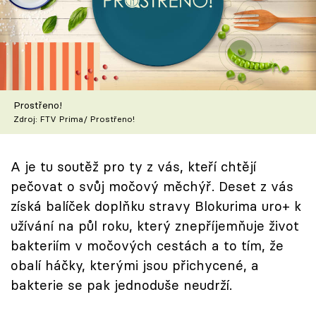
Škola vaření
Recepty z TV
Speciál: Cuketa
Prostřeno!
Těhotnej kuchař
Zdroj: FTV Prima/ Prostřeno!
Sledujte prima+
A je tu soutěž pro ty z vás, kteří chtějí
pečovat o svůj močový měchýř. Deset z vás
Přihlášení
získá balíček doplňku stravy Blokurima uro+ k
užívání na půl roku, který znepříjemňuje život
bakteriím v močových cestách a to tím, že
Sledujte nás
obalí háčky, kterými jsou přichycené, a
bakterie se pak jednoduše neudrží.