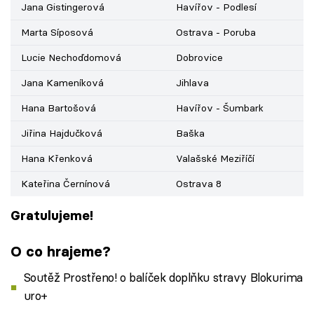
Jana Gistingerová
Havířov - Podlesí
Marta Síposová
Ostrava - Poruba
Lucie Nechoďdomová
Dobrovice
Jana Kameníková
Jihlava
Hana Bartošová
Havířov - Šumbark
Jiřina Hajdučková
Baška
Hana Křenková
Valašské Meziříčí
Kateřina Černínová
Ostrava 8
Gratulujeme!
O co hrajeme?
Soutěž Prostřeno! o balíček doplňku stravy Blokurima
uro+