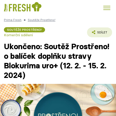
Prima Fresh
■
Soutěže Prostřeno!
Kuře
Polévky k večeři
Rychlé večeře
Trendy:
SOUTĚŽE PROSTŘENO!
SDÍLET
Komerční sdělení
Česká kuchyně
Čokoláda
Ukončeno: Soutěž Prostřeno!
o balíček doplňku stravy
Blokurima uro+ (12. 2. - 15. 2.
Témata
2024)
Recepty
Články
TV Program