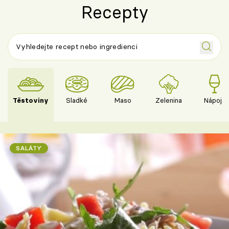
Recepty
Těstoviny
Sladké
Maso
Zelenina
Nápoje
SALÁTY