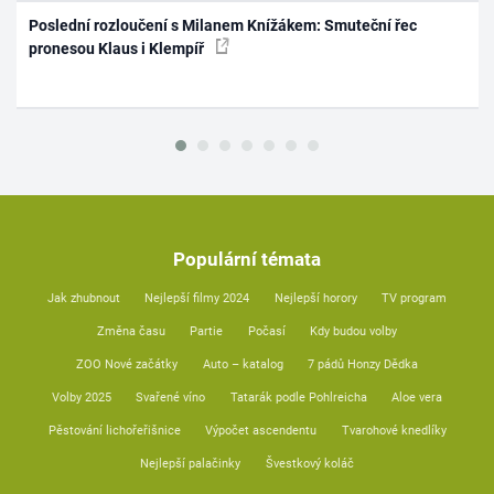
Poslední rozloučení s Milanem Knížákem: Smuteční řec
pronesou Klaus i Klempíř
Populární témata
Jak zhubnout
Nejlepší filmy 2024
Nejlepší horory
TV program
Změna času
Partie
Počasí
Kdy budou volby
ZOO Nové začátky
Auto – katalog
7 pádů Honzy Dědka
Volby 2025
Svařené víno
Tatarák podle Pohlreicha
Aloe vera
Pěstování lichořeřišnice
Výpočet ascendentu
Tvarohové knedlíky
Nejlepší palačinky
Švestkový koláč