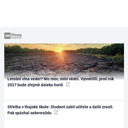
Letošní vlna veder? Nic moc, míní vědci. Vysvětlili, proč rok
2027 bude zřejmě daleko horší
Střelba v thajské škole: Student zabil učitele a další zranil.
Pak spáchal sebevraždu