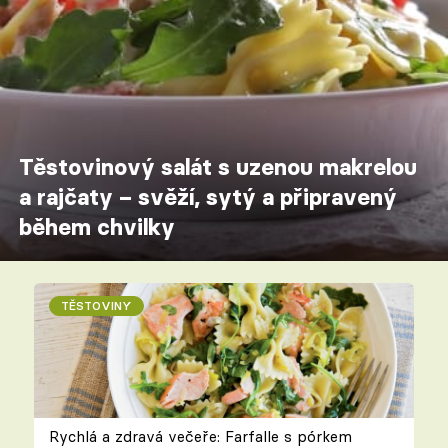
Těstovinový salát s uzenou makrelou
a rajčaty – svěží, sytý a připravený
během chvilky
TĚSTOVINY
Rychlá a zdravá večeře: Farfalle s pórkem