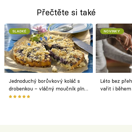
Přečtěte si také
SLADKÉ
NOVINKY
Jednoduchý borůvkový koláč s
Léto bez přeh
drobenkou – vláčný moučník plný
vařit i během
ovoce