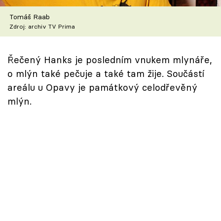
Škola vaření
Tomáš Raab
Zdroj: archiv TV Prima
Recepty z TV
Speciál: Cuketa
Řečený Hanks je posledním vnukem mlynáře,
o mlýn také pečuje a také tam žije. Součástí
Těhotnej kuchař
areálu u Opavy je památkový celodřevěný
mlýn.
Sledujte prima+
Přihlášení
Sledujte nás