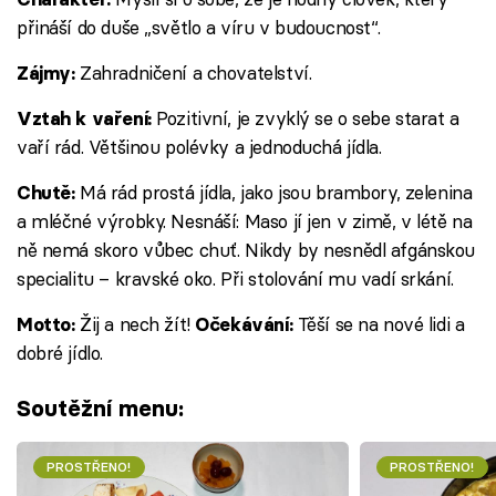
přináší do duše „světlo a víru v budoucnost“.
Zahradničení a chovatelství.
Zájmy:
Pozitivní, je zvyklý se o sebe starat a
Vztah k vaření:
vaří rád. Většinou polévky a jednoduchá jídla.
Má rád prostá jídla, jako jsou brambory, zelenina
Chutě:
a mléčné výrobky. Nesnáší: Maso jí jen v zimě, v létě na
ně nemá skoro vůbec chuť. Nikdy by nesnědl afgánskou
specialitu – kravské oko. Při stolování mu vadí srkání.
Žij a nech žít!
Těší se na nové lidi a
Motto:
Očekávání:
dobré jídlo.
Soutěžní menu:
PROSTŘENO!
PROSTŘENO!