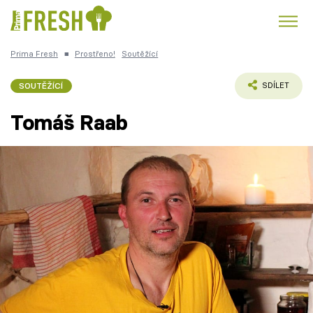
Prima Fresh
■
Prostřeno!
Soutěžící
Kuře
Polévky k večeři
Rychlé večeře
Trendy:
SOUTĚŽÍCÍ
SDÍLET
Česká kuchyně
Čokoláda
Tomáš Raab
Témata
Recepty
Články
TV Program