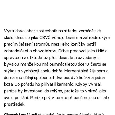
Vystudoval obor zootechnik na střední zemědělské
škole, dnes se jako OSVČ věnuje lesním a zahradnickým
pracím (sázení stromů), mezi jeho koníčky patří
zahradničení a chovatelství. Dříve pracoval jako řidič a
správce majetku. Je už přes deset let rozvedený, s
bývalou manželkou má osmnáctiletou dceru, často se
stýkají a vycházejí spolu dobře. Momentálně žije sám a
doma mu dělají společnost dva psi, dvě kočky a jedna
koza. Do pořadu ho přihlásil kamarád. Kdyby vyhrál,
peníze by investoval do mlýna, protože to vnímá jako
svoje poslání. Peníze prý v tomto případě nejsou cíl, ale
prostředek.
Myslí si o sobě, že je hodný člověk, který
Charakter: