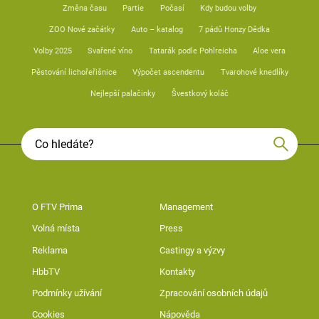
Změna času
Partie
Počasí
Kdy budou volby
ZOO Nové začátky
Auto – katalog
7 pádů Honzy Dědka
Volby 2025
Svařené víno
Tatarák podle Pohlreicha
Aloe vera
Pěstování lichořeřišnice
Výpočet ascendentu
Tvarohové knedlíky
Nejlepší palačinky
Švestkový koláč
O FTV Prima
Management
Volná místa
Press
Reklama
Castingy a výzvy
HbbTV
Kontakty
Podmínky užívání
Zpracování osobních údajů
Cookies
Nápověda